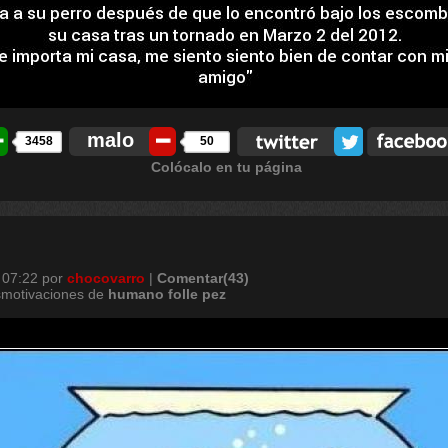
malo
3458
50
Colócalo en tu página
 07:22
por
chocovarro
|
Comentar(43)
smotivaciones de
humano
folle
pez