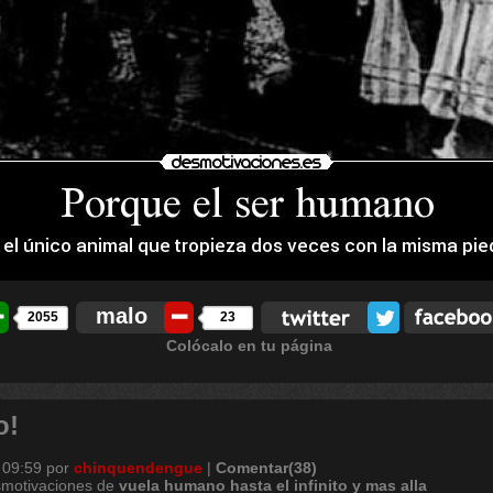
malo
2055
23
Colócalo en tu página
o!
 09:59
por
chinquendengue
|
Comentar(38)
smotivaciones de
vuela
humano
hasta
el
infinito
y
mas
alla