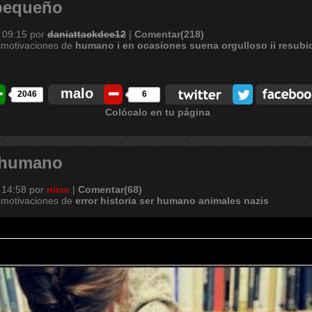
 pequeño
 09:15
por
daniattackdec12
|
Comentar(218)
smotivaciones de
humano
i
en
ocasiones
suena
orgulloso
ii
resubi
malo
2046
6
Colócalo en tu página
r humano
 14:58
por
niice
|
Comentar(68)
smotivaciones de
error
historia
ser
humano
animales
nazis