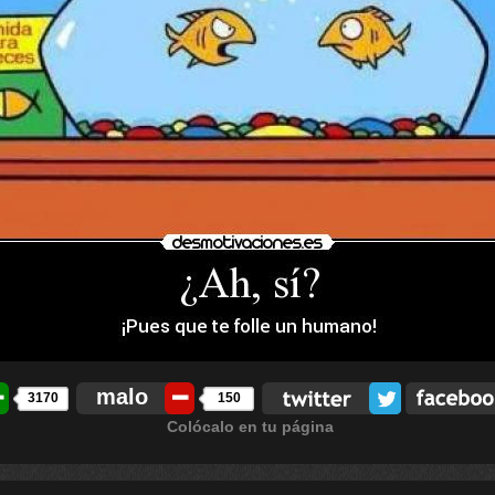
malo
3170
150
Colócalo en tu página