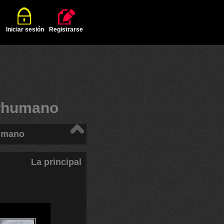
Iniciar sesión
Registrarse
#
humano
umano
La principal