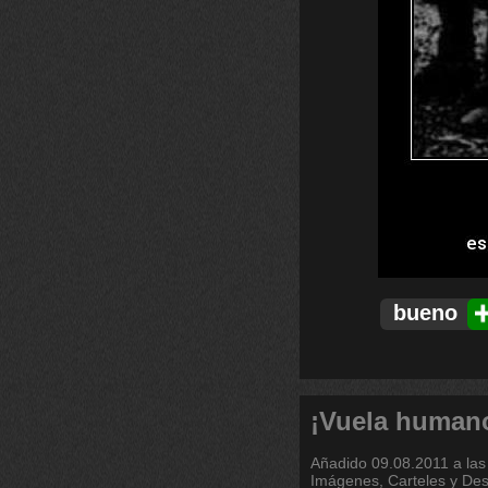
bueno
¡Vuela human
Añadido
09.08.2011 a las
Imágenes, Carteles y De