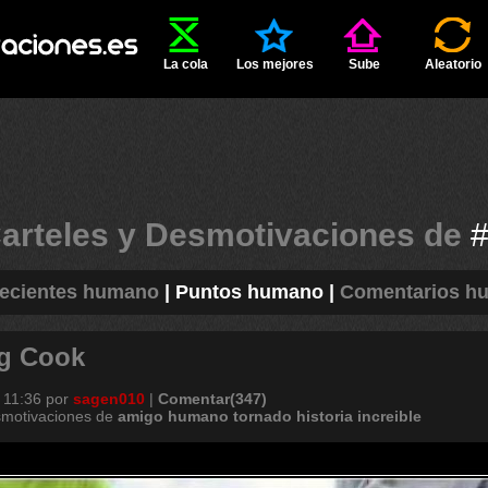
La cola
Los mejores
Sube
Aleatorio
arteles y Desmotivaciones de
ecientes humano
|
Puntos humano
|
Comentarios h
eg Cook
 11:36
por
sagen010
|
Comentar(347)
smotivaciones de
amigo
humano
tornado
historia
increible