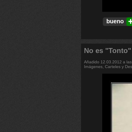
bueno
No es "Tonto"
Añadido
12.03.2012 a las
Imágenes, Carteles y De