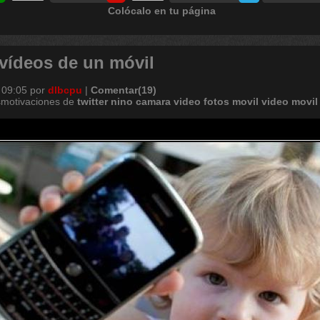
Colócalo en tu página
 vídeos de un móvil
 09:05
por
dlbcpu
|
Comentar(19)
smotivaciones de
twitter
nino
camara
video
fotos
movil
video
movil