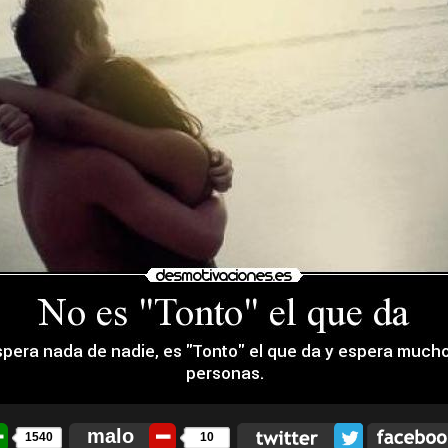
malo
1540
10