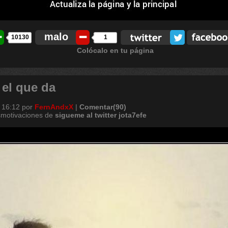
malo
10130
1
Colócalo en tu página
 el que da
 16:12
por
FernAndxX
|
Comentar(90)
smotivaciones de
sigueme
al
twitter
jota7efe