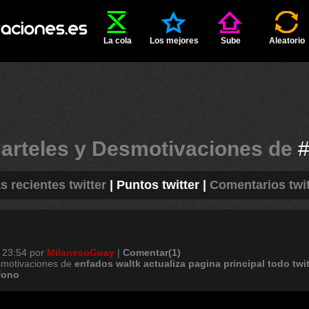
La cola
Los mejores
Sube
Aleatorio
arteles y Desmotivaciones de
s recientes twitter
|
Puntos twitter
|
Comentarios twit
 23:54
por
MilanesoGuay
|
Comentar(1)
smotivaciones de
enfados
waltk
actualiza
pagina
principal
todo
twi
fono