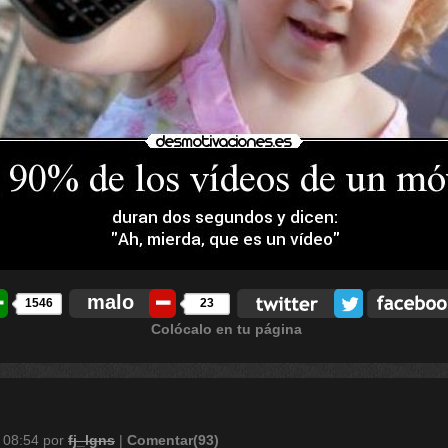
malo
1546
23
Colócalo en tu página
 08:54
por
fj_lgns
|
Comentar(93)