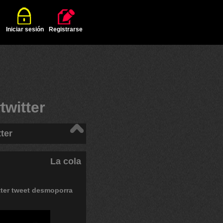
Iniciar sesión
Registrarse
#
twitter
ter
La cola
tter
tweet
desmoporra