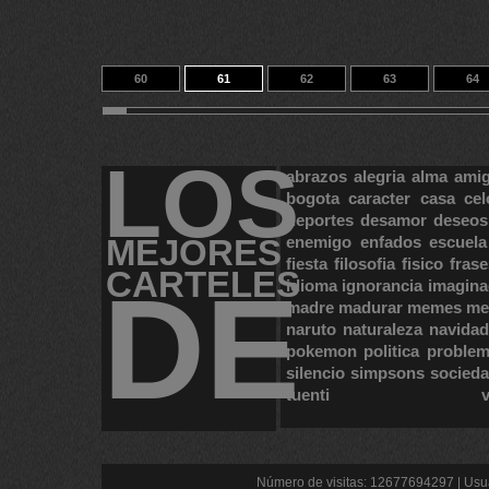
60
61
62
63
64
70
71
72
14
23387
LOS
abrazos
alegria
alma
ami
bogota
caracter
casa
cel
deportes
desamor
deseos
MEJORES
enemigo
enfados
escuela
fiesta
filosofia
fisico
frase
CARTELES
DE
idioma
ignorancia
imagina
madre
madurar
memes
me
naruto
naturaleza
navidad
pokemon
politica
proble
silencio
simpsons
socied
tuenti
Número de visitas: 12677694297 | Usua