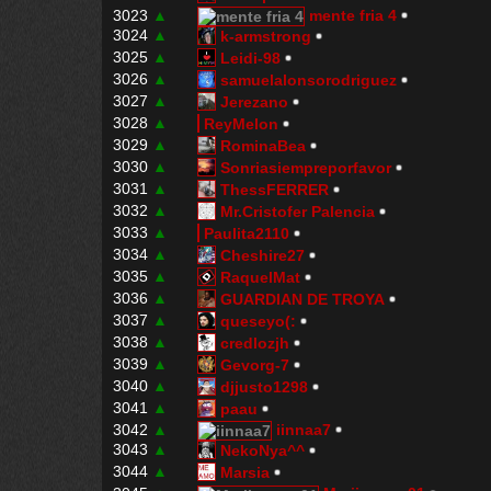
3023
▲
mente fria 4
3024
▲
k-armstrong
3025
▲
Leidi-98
3026
▲
samuelalonsorodriguez
3027
▲
Jerezano
3028
▲
ReyMelon
3029
▲
RominaBea
3030
▲
Sonriasiempreporfavor
3031
▲
ThessFERRER
3032
▲
Mr.Cristofer Palencia
3033
▲
Paulita2110
3034
▲
Cheshire27
3035
▲
RaquelMat
3036
▲
GUARDIAN DE TROYA
3037
▲
queseyo(:
3038
▲
credlozjh
3039
▲
Gevorg-7
3040
▲
djjusto1298
3041
▲
paau
3042
▲
iinnaa7
3043
▲
NekoNya^^
3044
▲
Marsia