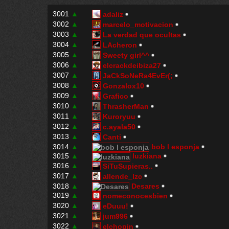
3001
▲
adaliz
3002
▲
marcelo_motivacion
3003
▲
La verdad que ocultas
3004
▲
LAcheron
3005
▲
Sweety girl^^
3006
▲
elcrackdeibiza27
3007
▲
JaCkSoNeRa4EvEr(;
3008
▲
Gonzalox10
3009
▲
Grafico
3010
▲
ThrasherMan
3011
▲
Kuroryuu
3012
▲
c.ayala50
3013
▲
Canti
3014
▲
bob l esponja
3015
▲
luzkiana
3016
▲
SiTuSupieras..
3017
▲
allende_lzc
3018
▲
Desares
3019
▲
nomeconocesbien
3020
▲
eDuuu!
3021
▲
jum996
3022
▲
elchopin