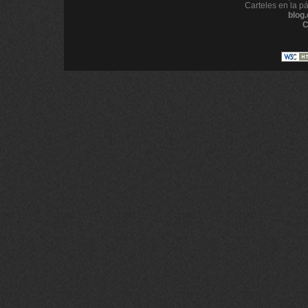
Carteles en la p
blog
C