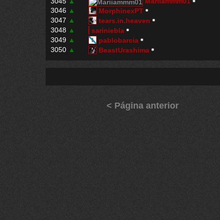
3045
▲
Mariiammm01
3046
▲
MorphinexPT
3047
▲
tears.in.heaven
3048
▲
sariniebla
3049
▲
pablobarcia
3050
▲
BeastUrashima
< Página anterior