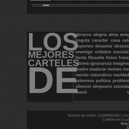
11
12
13
14
1
LOS
abrazos
alegria
alma
ami
bogota
caracter
casa
cel
deportes
desamor
deseos
MEJORES
enemigo
enfados
escuela
fiesta
filosofia
fisico
frase
CARTELES
DE
idioma
ignorancia
imagina
madre
madurar
memes
me
naruto
naturaleza
navidad
pokemon
politica
proble
silencio
simpsons
socied
tuenti
Número de visitas: 12688884266 | Usua
Carteles en la p
blog
C