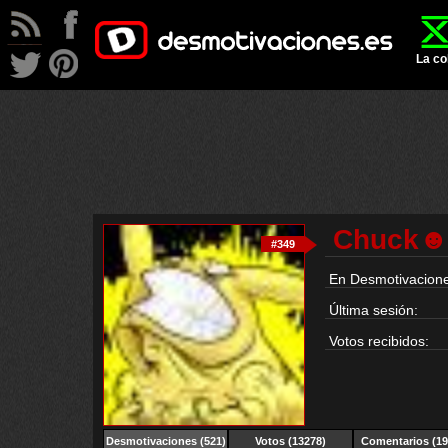
La co
Chuck☻
#349
En Desmotivacione
Última sesión:
Votos recibidos:
Desmotivaciones
(521)
Votos (13278)
Comentarios (19