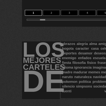
1
2
3
4
5
11
LOS
abrazos
alegria
alma
ami
bogota
caracter
casa
cel
deportes
desamor
deseos
MEJORES
enemigo
enfados
escuela
fiesta
filosofia
fisico
frase
CARTELES
DE
idioma
ignorancia
imagina
madre
madurar
memes
me
naruto
naturaleza
navidad
pokemon
politica
proble
silencio
simpsons
socied
tuenti