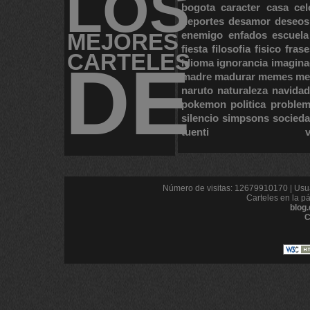
LOS
bogota
caracter
casa
cel
deportes
desamor
deseos
MEJORES
enemigo
enfados
escuela
fiesta
filosofia
fisico
frase
CARTELES
DE
idioma
ignorancia
imagina
madre
madurar
memes
me
naruto
naturaleza
navidad
pokemon
politica
proble
silencio
simpsons
socied
tuenti
Número de visitas: 12679910170 | Usua
Carteles en la p
blog
C