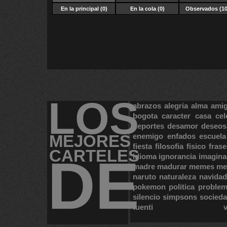
En la principal (0)
En la cola (0)
Observados (10
LOS
abrazos
alegria
alma
ami
bogota
caracter
casa
cel
deportes
desamor
deseos
MEJORES
enemigo
enfados
escuela
fiesta
filosofia
fisico
frase
CARTELES
DE
idioma
ignorancia
imagina
madre
madurar
memes
me
naruto
naturaleza
navidad
pokemon
politica
proble
silencio
simpsons
socied
tuenti