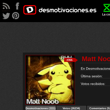
La co
Matt No
#355
En Desmotivacione
Última sesión:
Votos recibidos:
Desmotivaciones
(1111)
Votos (26234)
Comentarios (5