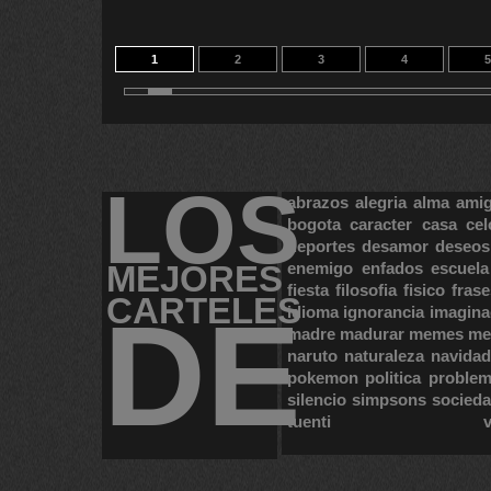
1
2
3
4
5
11
12
13
14
2
LOS
abrazos
alegria
alma
ami
bogota
caracter
casa
cel
deportes
desamor
deseos
MEJORES
enemigo
enfados
escuela
fiesta
filosofia
fisico
frase
CARTELES
DE
idioma
ignorancia
imagina
madre
madurar
memes
me
naruto
naturaleza
navidad
pokemon
politica
proble
silencio
simpsons
socied
tuenti