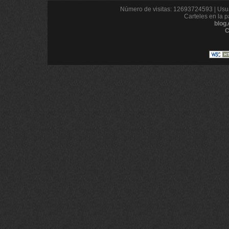
Número de visitas: 12693724593 | Usua
Carteles en la p
blog
C