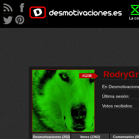
La co
RodryGr
#1238
En Desmotivacione
Última sesión:
Votos recibidos:
Desmotivaciones
(252)
Votos (2362)
Comentarios (5