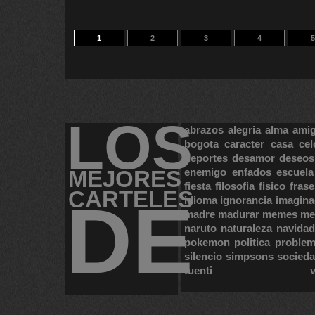
1
2
3
4
5
LOS
abrazos
alegria
alma
ami
bogota
caracter
casa
cel
deportes
desamor
deseos
MEJORES
enemigo
enfados
escuela
fiesta
filosofia
fisico
frase
CARTELES
DE
idioma
ignorancia
imagina
madre
madurar
memes
me
naruto
naturaleza
navidad
pokemon
politica
proble
silencio
simpsons
socied
tuenti