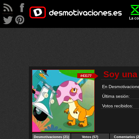
La co
Soy una 
#43177
En Desmotivacione
Última sesión:
Votos recibidos:
Desmotivaciones
(21)
Votos (57)
Comentarios (2