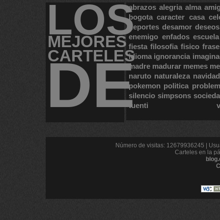
LOS
abrazos
alegria
alma
ami
bogota
caracter
casa
cel
deportes
desamor
deseos
MEJORES
enemigo
enfados
escuela
fiesta
filosofia
fisico
frase
CARTELES
DE
idioma
ignorancia
imagina
madre
madurar
memes
me
naruto
naturaleza
navidad
pokemon
politica
proble
silencio
simpsons
socied
tuenti
Número de visitas: 12679936245 | Usua
Carteles en la p
blog
C