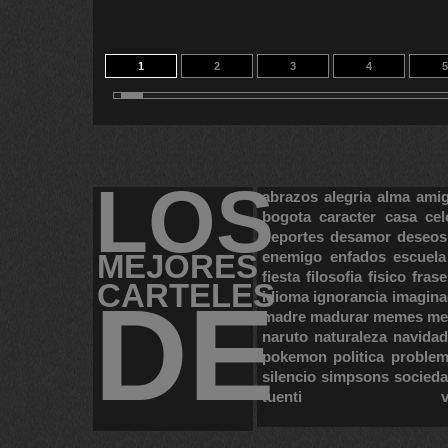
1
2
3
4
5
11
12
13
14
4
LOS
abrazos
alegria
alma
ami
bogota
caracter
casa
cel
deportes
desamor
deseos
MEJORES
enemigo
enfados
escuela
fiesta
filosofia
fisico
frase
CARTELES
DE
idioma
ignorancia
imagina
madre
madurar
memes
me
naruto
naturaleza
navidad
pokemon
politica
proble
silencio
simpsons
socied
tuenti