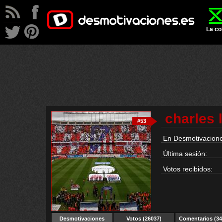
La co
charles 
#53
En Desmotivacione
Última sesión:
Votos recibidos:
Desmotivaciones
Votos (26037)
Comentarios (34