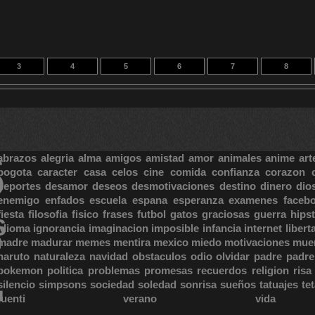
3
4
5
6
7
8
13
14
32
S
abrazos
alegria
alma
amigos
amistad
amor
animales
anime
art
bogota
caracter
casa
celos
cine
comida
confianza
corazon
deportes
desamor
deseos
desmotivaciones
destino
dinero
dio
enemigo
enfados
escuela
espana
esperanza
examenes
faceb
fiesta
filosofia
fisico
frases
futbol
gatos
graciosas
guerra
hipst
S
E
idioma
ignorancia
imaginacion
imposible
infancia
internet
libert
madre
madurar
memes
mentira
mexico
miedo
motivaciones
mue
naruto
naturaleza
navidad
obstaculos
odio
olvidar
padre
padre
pokemon
politica
problemas
promesas
recuerdos
religion
risa
silencio
simpsons
sociedad
soledad
sonrisa
sueños
tatuajes
te
tuenti
verano
vida