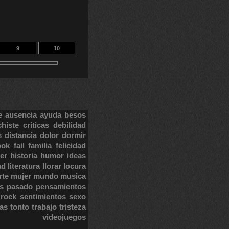
9
10
e
ausencia
ayuda
besos
chiste
criticas
debilidad
s
distancia
dolor
dormir
ook
fail
familia
felicidad
er
historia
humor
ideas
ad
literatura
llorar
locura
rte
mujer
mundo
musica
s
pasado
pensamientos
rock
sentimientos
sexo
tas
tonto
trabajo
tristeza
videojuegos