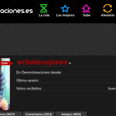
La cola
Los mejores
Sube
Aleatorio
echalecojones
#304
En Desmotivaciones desde:
Última sesión:
Votos recibidos:
bue
otos (5017)
Comentarios (3313)
Amigos (4923)