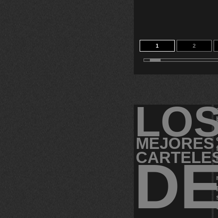
1
2
11
12
LO
MEJORES
CARTELE
D