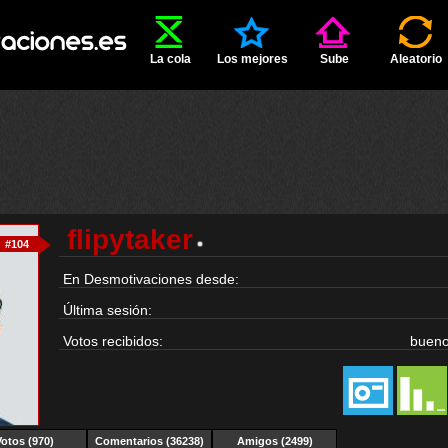
La cola
Los mejores
Sube
Aleatorio
flipytaker
#104
En Desmotivaciones desde:
Última sesión:
Votos recibidos:
buen
Votos (970)
Comentarios (36238)
Amigos (2499)