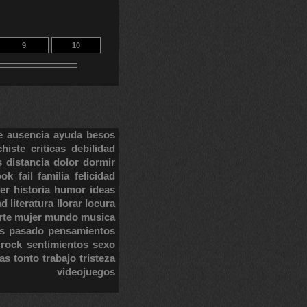
9
10
e
ausencia
ayuda
besos
chiste
criticas
debilidad
s
distancia
dolor
dormir
ook
fail
familia
felicidad
er
historia
humor
ideas
ad
literatura
llorar
locura
rte
mujer
mundo
musica
s
pasado
pensamientos
rock
sentimientos
sexo
tas
tonto
trabajo
tristeza
videojuegos