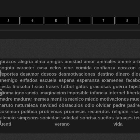
3
4
5
6
7
8
13
14
30
S
abrazos
alegria
alma
amigos
amistad
amor
animales
anime
art
bogota
caracter
casa
celos
cine
comida
confianza
corazon
deportes
desamor
deseos
desmotivaciones
destino
dinero
dio
enemigo
enfados
escuela
espana
esperanza
examenes
faceb
fiesta
filosofia
fisico
frases
futbol
gatos
graciosas
guerra
hipst
S
E
idioma
ignorancia
imaginacion
imposible
infancia
internet
libert
madre
madurar
memes
mentira
mexico
miedo
motivaciones
mue
naruto
naturaleza
navidad
obstaculos
odio
olvidar
padre
padre
pokemon
politica
problemas
promesas
recuerdos
religion
risa
silencio
simpsons
sociedad
soledad
sonrisa
sueños
tatuajes
te
tuenti
verano
vida