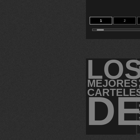
1
2
11
12
LO
MEJORES
CARTELE
D