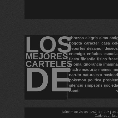
LOS
abrazos
alegria
alma
ami
bogota
caracter
casa
cel
deportes
desamor
deseos
MEJORES
enemigo
enfados
escuela
fiesta
filosofia
fisico
frase
CARTELES
DE
idioma
ignorancia
imagina
madre
madurar
memes
me
naruto
naturaleza
navidad
pokemon
politica
proble
silencio
simpsons
socied
tuenti
Número de visitas: 12679411226 | Usua
Carteles en la p