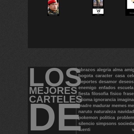
LOS
abrazos
alegria
alma
ami
bogota
caracter
casa
cel
deportes
desamor
deseos
MEJORES
enemigo
enfados
escuela
fiesta
filosofia
fisico
frase
CARTELES
DE
idioma
ignorancia
imagina
madre
madurar
memes
me
naruto
naturaleza
navidad
pokemon
politica
proble
silencio
simpsons
socied
tuenti