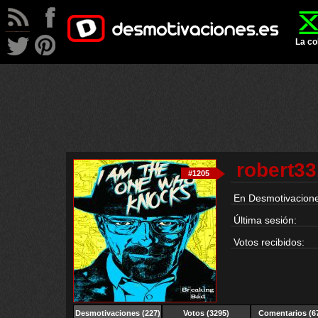
La co
robert33
#1205
En Desmotivacione
Última sesión:
Votos recibidos:
Desmotivaciones
(227)
Votos (3295)
Comentarios (6