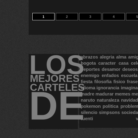
1
2
3
4
5
LOS
abrazos
alegria
alma
ami
bogota
caracter
casa
cel
deportes
desamor
deseos
MEJORES
enemigo
enfados
escuela
fiesta
filosofia
fisico
frase
CARTELES
DE
idioma
ignorancia
imagina
madre
madurar
memes
me
naruto
naturaleza
navidad
pokemon
politica
proble
silencio
simpsons
socied
tuenti