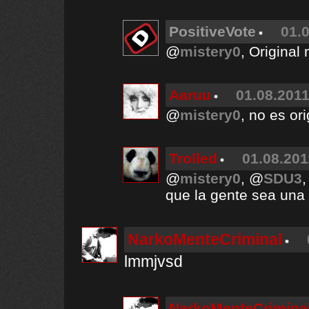
PositiveVote
01.0
@
mistery0
, Original
Aaruu
01.08.2011
@
mistery0
, no es ori
Trolled
01.08.201
@
mistery0
, @
SDU3
que la gente sea una
NarkoMenteCriminal
lmmjvsd
NarkoMenteCrimina