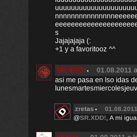
uuuuuuuuuuuuuuuuuuuu
nnnnnnnnnnnnnnneeeee
eeeeeeeeeeeeeeeeeeee
s
Jajajajaja (:
+1 y a favoritooz ^^
SR.XDD!
01.08.2011 a
asi me pasa en lso idas d
lunesmartesmiercolesjeu
zretas
01.08.2011
@
SR.XDD!
, A mi ig