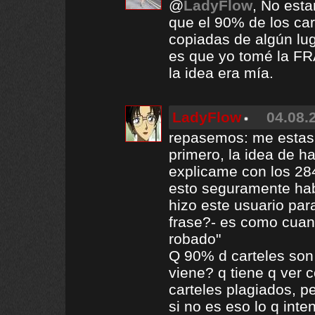
@
LadyFlow
, No est
que el 90% de los ca
copiadas de algún lug
es que yo tomé la F
la idea era mía.
LadyFlow
04.08.
repasemos: me estas 
primero, la idea de ha
explicame con los 28
esto seguramente ha
hizo este usuario par
frase?- es como cuan
robado"
Q 90% d carteles son 
viene? q tiene q ver
carteles plagiados, pe
si no es eso lo q inte