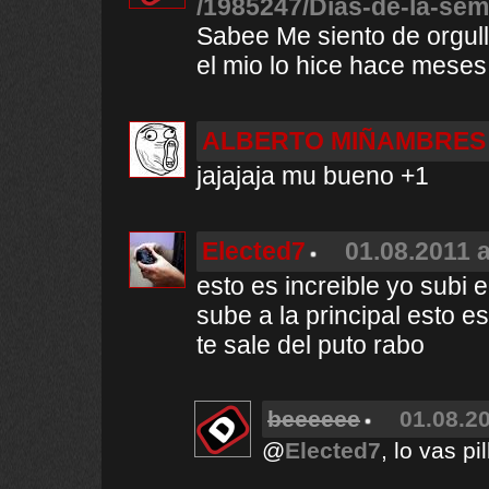
/1985247/Dias-de-la-sem
Sabee Me siento de orgull
el mio lo hice hace meses.
ALBERTO MIÑAMBRES
jajajaja mu bueno +1
Elected7
01.08.2011 a
esto es increible yo subi 
sube a la principal esto 
te sale del puto rabo
beeeeee
01.08.20
@
Elected7
, lo vas p