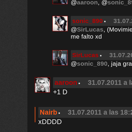
@
aaroon
, @
sonic_8
sonic_890
31.07.
@
SirLucas
, (Movimi
me falto xd
SirLucas
31.07.2
@
sonic_890
, jaja gr
aaroon
31.07.2011 a 
+1 D
Nairb
31.07.2011 a las 18:
xDDDD