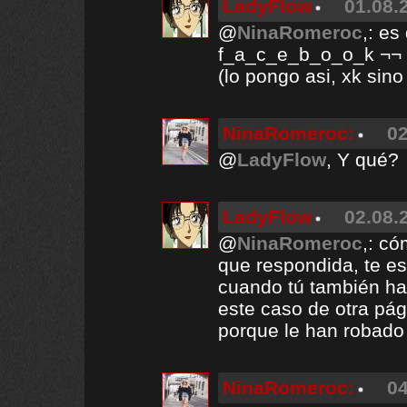
LadyFlow
01.08.
@
NinaRomeroc
,: es
f_a_c_e_b_o_o_k ¬¬
(lo pongo asi, xk sin
NinaRomeroc:
02
@
LadyFlow
, Y qué?
LadyFlow
02.08.
@
NinaRomeroc
,: c
que respondida, te es
cuando tú también ha
este caso de otra pág
porque le han robado
NinaRomeroc:
04