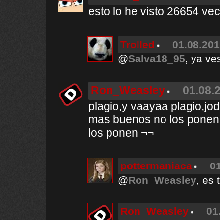
esto lo he visto 26654 ve
Trolled
01.08.201
@
Salva18_95
, ya ve
Ron_Weasley
01.08.2
plagio,y vaayaa plagio,jode
mas buenos no los ponen en
los ponen ¬¬
pottermaniaca
01
@
Ron_Weasley
, es 
Ron_Weasley
01