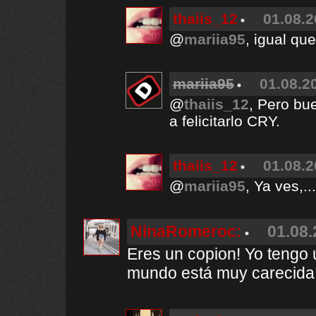
thaiis_12
01.08.2
@
mariia95
, igual que
mariia95
01.08.2
@
thaiis_12
, Pero bu
a felicitarlo CRY.
thaiis_12
01.08.2
@
mariia95
, Ya ves,..
NinaRomeroc:
01.08.
Eres un copion! Yo tengo u
mundo está muy carecida.