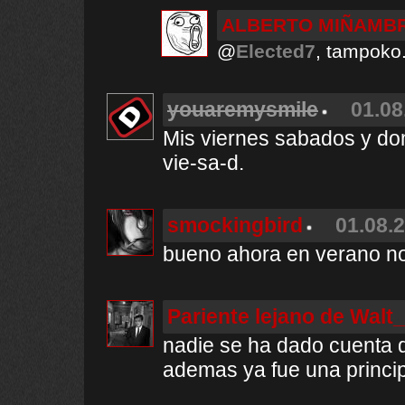
ALBERTO MIÑAMB
@
Elected7
, tampoko.
youaremysmile
01.08
Mis viernes sabados y do
vie-sa-d.
smockingbird
01.08.2
bueno ahora en verano no
Pariente lejano de Walt
nadie se ha dado cuenta q
ademas ya fue una princi