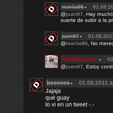
mariia95
01.08.2
@
juan97
, Hay muchís
suerte de subir a la pr
juan97
01.08.201
@
mariia95
, No mere
NinaRomeroc:
02
@
juan97
, Estoy cont
beeeeee
01.08.2011 a
Jajaja
qué guay
lo vi en un tweet -.-