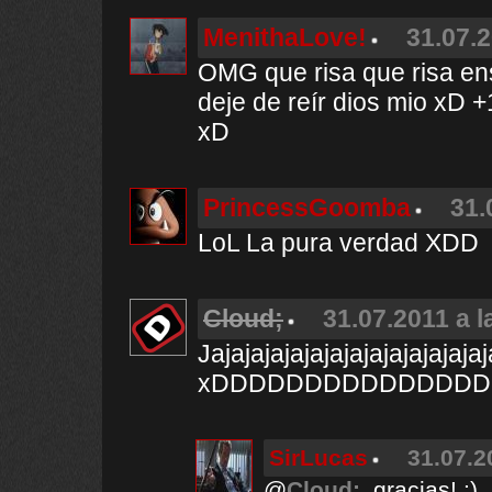
MenithaLove!
31.07.2
OMG que risa que risa
deje de reír dios mio xD +
xD
PrincessGoomba
31.
LoL La pura verdad XDD
Cloud;
31.07.2011 a l
Jajajajajajajajajajajajajaja
xDDDDDDDDDDDDDDD
SirLucas
31.07.2
@
Cloud;
, gracias! :)