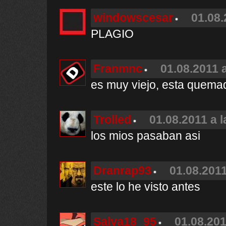
windowscesar
01.08.
PLAGIO
Franmnc
01.08.2011 a
es muy viejo, esta quemad
Trolled
01.08.2011 a l
los mios pasaban asi
Dranrap93
01.08.2011
este lo he visto antes
Salva18_95
01.08.201