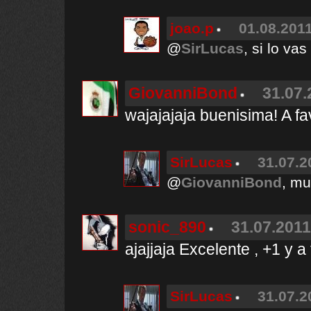
joao.p
01.08.2011
@
SirLucas
, si lo va
GiovanniBond
31.07.
wajajajaja buenisima! A fa
SirLucas
31.07.2
@
GiovanniBond
, mu
sonic_890
31.07.2011
ajajjaja Excelente , +1 y a 
SirLucas
31.07.2