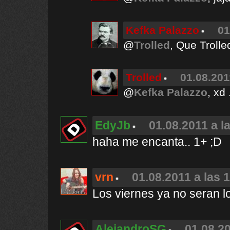
Kefka Palazzo
01
@
Trolled
, Que Trolle
Trolled
01.08.201
@
Kefka Palazzo
, xd 
EdyJb
01.08.2011 a l
haha me encanta.. 1+ ;D
vrn
01.08.2011 a las 
Los viernes ya no seran l
AlejandroSG
01.08.20