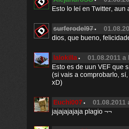
Esto lo leí en Twitter, au
surferodel97
01.08.20
dios, que bueno, felicidade
lalokilla
01.08.2011 a 
Esto es de uun VEF que su
(si vais a comprobarlo, s
xD)
Euchi007
01.08.2011 
jajajajajaja plagio ¬¬