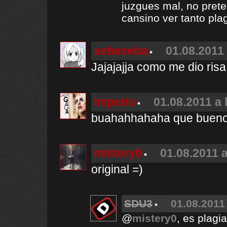
juzgues mal, no pret
cansino ver tanto plagi
sebaseba
01.08.2011 
Jajajajja como me dio risa
Imperio
01.08.2011 a 
buahahhahaha que buen
mistery0
01.08.2011 a
original =)
SDU3
01.08.2011 
@
mistery0
, es plagi