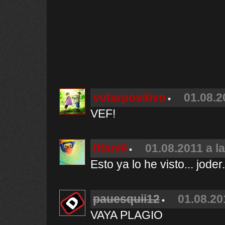
votarpositivo
01.08.2
VEF!
tifani9
01.08.2011 a l
Esto ya lo he visto... jode
pauesquii12
01.08.20
VAYA PLAGIO