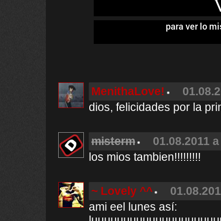
V
para ver lo mi
MenithaLove!
01.08.2
dios, felicidades por la pri
misterm
01.08.2011 a
los mios tambien!!!!!!!!!
~ Lovely ^^
01.08.201
ami eel lunes así:
luuuuuuuuuuuuuuuuuuu