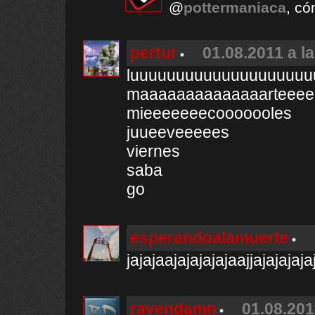
@
pottermaniaca
, c
pertur
01.08.2011 a l
luuuuuuuuuuuuuuuuuuu
maaaaaaaaaaaaaarteee
mieeeeeeecooooooles
juueeveeeees
viernes
saba
go
esperandoalamuerte
jajajaajajajajajaajjajajaja
ravendamn
01.08.201