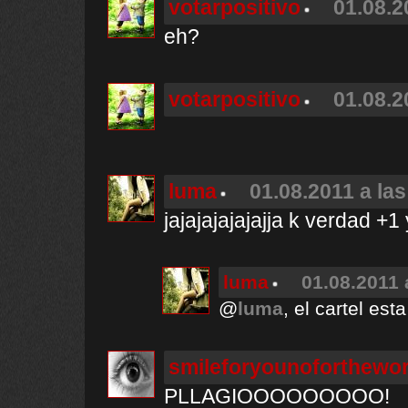
votarpositivo
01.08.2
eh?
votarpositivo
01.08.2
luma
01.08.2011 a las
jajajajajajajja k verdad +1 
luma
01.08.2011 
@
luma
, el cartel est
smileforyounoforthewor
PLLAGIOOOOOOOOO!