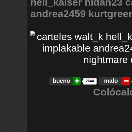
hell_kaiser
hidan23
c
andrea2459
kurtgree
bueno
malo
2644
Colócal