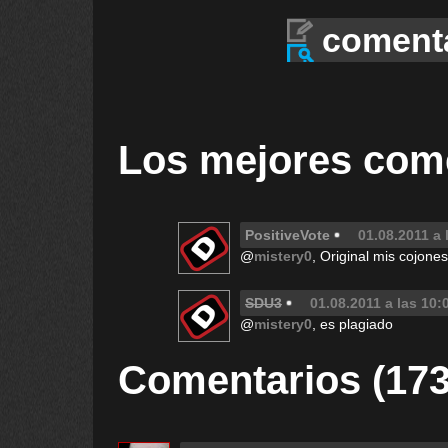
coment
Los mejores com
PositiveVote
01.08.2011 a 
@
mistery0
, Original mis cojone
SDU3
01.08.2011 a las 10:
@
mistery0
, es plagiado
Comentarios (173