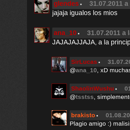
glendes
31.07.2011 a
jajaja igualos los mios
ana_10
31.07.2011 a 
JAJAJAJJAJA, a la princip
SirLucas
31.07.2
@
ana_10
, xD muchas
ShaolinWushu
0
@
tsstss
, simplemente 
brakisto
01.08.20
Plagio amigo :) malis