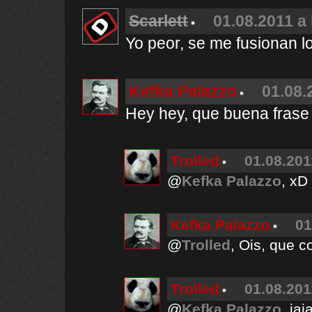
Scarlett
01.08.2011 a 
Yo peor, se me fusionan l
Kefka Palazzo
01.08.
Hey hey, que buena frase 
Trolled
01.08.201
@
Kefka Palazzo
, xD
Kefka Palazzo
01
@
Trolled
, Ois, que c
Trolled
01.08.201
@
Kefka Palazzo
, ja