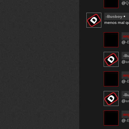
@
Q
-Busboy
menos mal qu
ang
@
-
-B
@
a
ang
@
-
-B
@
a
ang
@
-