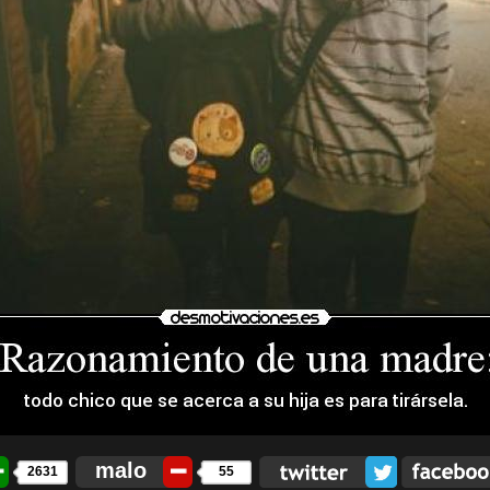
malo
2631
55