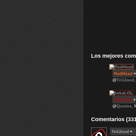
Los mejores com
RedHead
@
Tri12asd
kekaLOL
@
Quotes
, 
Comentarios (331
Tri12asd