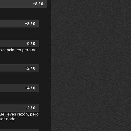
+8 / 0
+8 / 0
0 / 0
excepciones pero no
+2 / 0
+4 / 0
+2 / 0
ue lleves razón, pero
asar nada