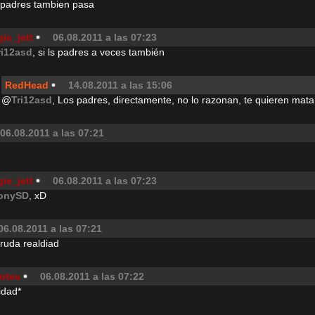
s padres tambien pasa
ie_jett
06.08.2011 a las 07:23
ri12asd
, si ls padres a veces también
RedHead
14.08.2011 a las 15:06
@
Tri12asd
, Los padres, directamente, no lo razonan, te quieren mata
06.08.2011 a las 07:21
ie_jett
06.08.2011 a las 07:23
onySD
, xD
06.08.2011 a las 07:21
cruda realdiad
otes
06.08.2011 a las 07:22
idad*