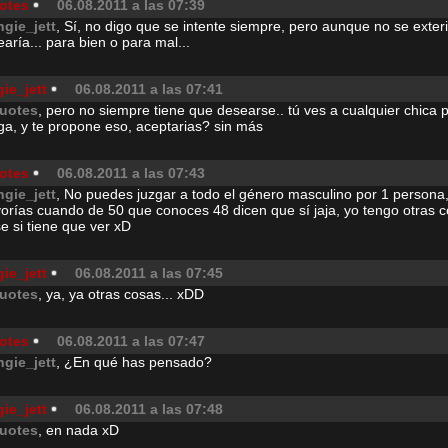
otes
06.08.2011 a las 07:39
ngie_jett
, Sí, no digo que se intente siempre, pero aunque no se exteri
aría... para bien o para mal...
ie_jett
06.08.2011 a las 07:41
uotes
, pero no siempre tiene que desearse.. tú ves a cualquier chica p
ga, y te propone eso, aceptarias? sin más
otes
06.08.2011 a las 07:43
ngie_jett
, No puedes juzgar a todo el género masculino por 1 persona,
orías cuando de 50 que conoces 48 dicen que sí jaja, yo tengo otras 
e si tiene que ver xD
ie_jett
06.08.2011 a las 07:45
uotes
, ya, ya otras cosas... xDD
otes
06.08.2011 a las 07:47
ngie_jett
, ¿En qué has pensado?
ie_jett
06.08.2011 a las 07:48
uotes
, en nada xD