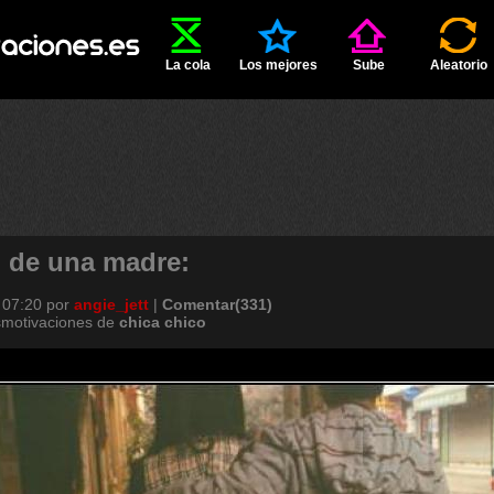
La cola
Los mejores
Sube
Aleatorio
 de una madre:
 07:20
por
angie_jett
|
Comentar(331)
smotivaciones de
chica
chico