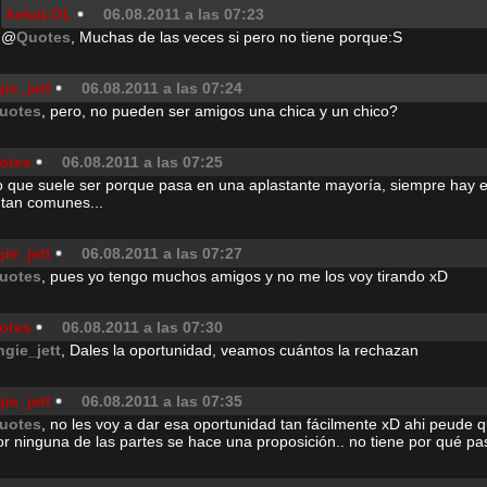
kekaLOL
06.08.2011 a las 07:23
@
Quotes
, Muchas de las veces si pero no tiene porque:S
ie_jett
06.08.2011 a las 07:24
uotes
, pero, no pueden ser amigos una chica y un chico?
otes
06.08.2011 a las 07:25
o que suele ser porque pasa en una aplastante mayoría, siempre hay 
 tan comunes...
ie_jett
06.08.2011 a las 07:27
uotes
, pues yo tengo muchos amigos y no me los voy tirando xD
otes
06.08.2011 a las 07:30
ngie_jett
, Dales la oportunidad, veamos cuántos la rechazan
ie_jett
06.08.2011 a las 07:35
uotes
, no les voy a dar esa oportunidad tan fácilmente xD ahi peude q
or ninguna de las partes se hace una proposición.. no tiene por qué p