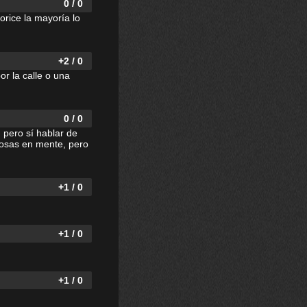
0 / 0
orice la mayoría lo
+2 / 0
or la calle o una
0 / 0
 pero sí hablar de
cosas en mente, pero
+1 / 0
+1 / 0
+1 / 0