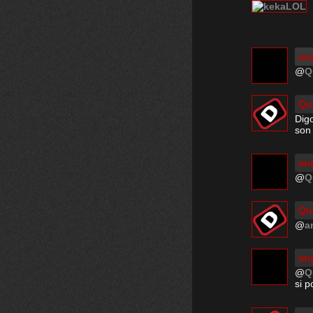
ang
@
Q
Qu
Dig
son
ang
@
Q
Qu
@
a
ang
@
Q
si p