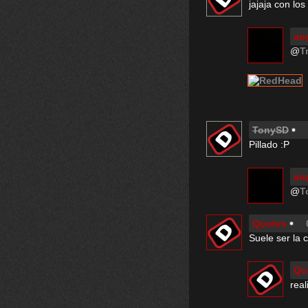
jajaja con lo
ang
@
T
TonySD
Pillado :P
ang
@
T
Quotes
Suele ser la 
Qu
real