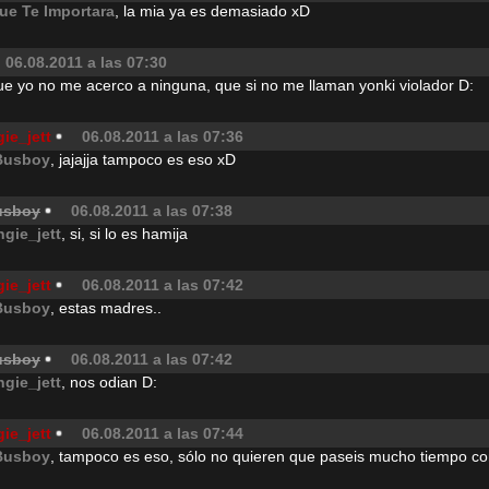
ue Te Importara
, la mia ya es demasiado xD
06.08.2011 a las 07:30
e yo no me acerco a ninguna, que si no me llaman yonki violador D:
ie_jett
06.08.2011 a las 07:36
Busboy
, jajajja tampoco es eso xD
usboy
06.08.2011 a las 07:38
ngie_jett
, si, si lo es hamija
ie_jett
06.08.2011 a las 07:42
Busboy
, estas madres..
usboy
06.08.2011 a las 07:42
ngie_jett
, nos odian D:
ie_jett
06.08.2011 a las 07:44
Busboy
, tampoco es eso, sólo no quieren que paseis mucho tiempo co