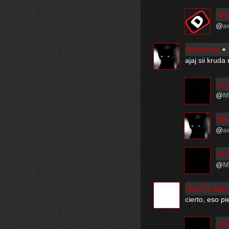
Qu
@
a
Machuno
ajaj sii kruda 
ang
@
M
Ma
@
a
ang
@
M
Que Te Impo
cierto, eso p
ang