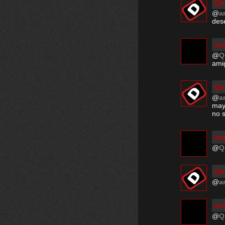
Qu
@
a
dese
ang
@
Q
ami
Qu
@
a
may
no s
ang
@
Q
Qu
@
a
ang
@
Q