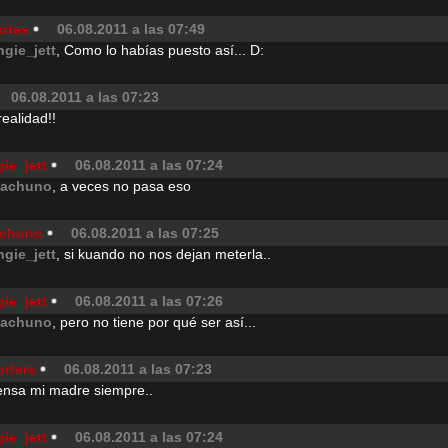
otes
06.08.2011 a las 07:49
ngie_jett
, Como lo habías puesto así... D:
06.08.2011 a las 07:23
realidad!!
ie_jett
06.08.2011 a las 07:24
achuno
, a veces no pasa eso
chuno
06.08.2011 a las 07:25
ngie_jett
, si kuando no nos dejan meterla..
ie_jett
06.08.2011 a las 07:26
achuno
, pero no tiene por qué ser así...
rtara
06.08.2011 a las 07:23
iensa mi madre siempre..
ie_jett
06.08.2011 a las 07:24