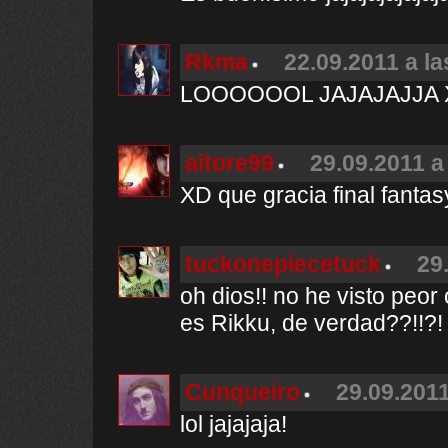
Rkma
22.09.2011 a la
LOOOOOOL JAJAJAJJA 
aitore99
29.09.2011 a
XD que gracia final fanta
tuckonepiecetuck
29
oh dios!! no he visto peor 
es Rikku, de verdad??!!?!
Cunqueiro
29.09.2011
lol jajajaja!