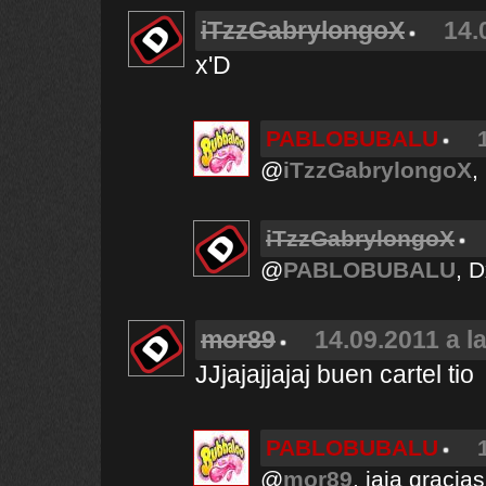
iTzzGabrylongoX
14.
x'D
PABLOBUBALU
@
iTzzGabrylongoX
,
iTzzGabrylongoX
@
PABLOBUBALU
, 
mor89
14.09.2011 a l
JJjajajjajaj buen cartel tio
PABLOBUBALU
@
mor89
, jaja gracias