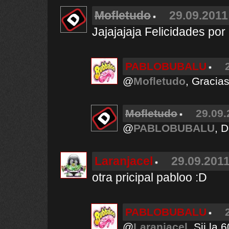
Mofletudo
29.09.2011
Jajajajaja Felicidades por
PABLOBUBALU
@
Mofletudo
, Gracias
Mofletudo
29.09.
@
PABLOBUBALU
, 
Laranjacel
29.09.2011
otra pricipal pabloo :D
PABLOBUBALU
@
Laranjacel
, Sii la 