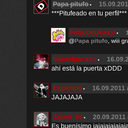
Papa pitufo
15.09.201
***Pitufeado en tu perfil***
PABLOBUBALU
@
Papa pitufo
, wiii g
hijadelpecado
16.09.
ahí está la puerta xDDD
Espasmo
16.09.2011 
JAJAJAJA
Zaisei_94
20.09.2011 
Es buenísimo jajajajajajaj