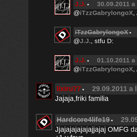
J.J.
30.09.2011 a
@
iTzzGabrylongoX
,
iTzzGabrylongoX
@
J.J.
, stfu D:
J.J.
01.10.2011 a
@
iTzzGabrylongoX
,
lixiru77
29.09.2011 a 
Jajaja,friki familia
Hardcore4life19
29.0
Jjajajajajajajjajaj OMFG