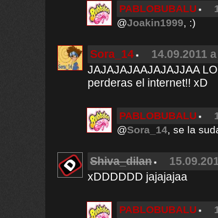
PABLOBUBALU
@
Joakin1999
, :)
Sora_14
14.09.2011 a
JAJAJAJAAJAJAJJAA 
perderas el internet!! xD
PABLOBUBALU
@
Sora_14
, se la su
Shiva_dilan
15.09.201
xDDDDDD jajajajaa
PABLOBUBALU