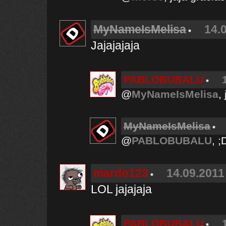
MyNameIsMelisa
14.
Jajajajaja
PABLOBUBALU
@
MyNameIsMelisa
,
MyNameIsMelisa
@
PABLOBUBALU
, ;
mardo123
14.09.2011
LOL jajajaja
PABLOBUBALU