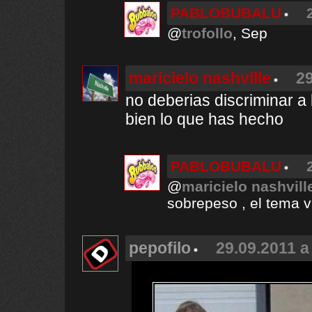
PABLOBUBALU
@
trofollo
, Sep
maricielo nashville
29
no deberias discriminar a
bien lo que has hecho
PABLOBUBALU
@
maricielo nashvill
sobrepeso , el tema va
pepofilo
29.09.2011 a