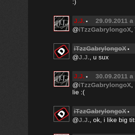
:)
J.J.
29.09.2011 a
@
iTzzGabrylongoX
,
iTzzGabrylongoX
@
J.J.
, u sux
J.J.
30.09.2011 a
@
iTzzGabrylongoX
,
lie :(
iTzzGabrylongoX
@
J.J.
, ok, i like big ti