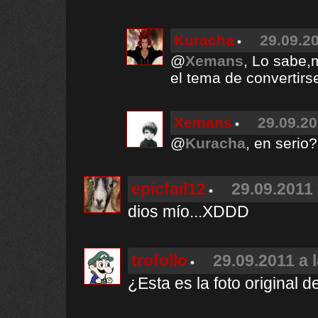
Kuracha
29.09.20
@
Xemans
, Lo sabe,
el tema de convertirse
Xemans
29.09.20
@
Kuracha
, en serio
epicfail12
29.09.2011 
dios mío...XDDD
trofollo
29.09.2011 a 
¿Esta es la foto original 