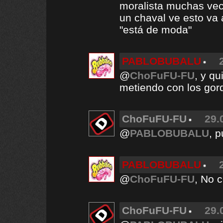
moralista muchas vece
un chaval ve esto va
"está de moda"
PABLOBUBALU
@
ChoFuFU-FU
, y qu
metiendo con los gord
ChoFuFU-FU
29.
@
PABLOBUBALU
, 
PABLOBUBALU
@
ChoFuFU-FU
, No 
ChoFuFU-FU
29.