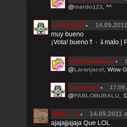
@
mardo123
, ^^
Laranjacel
14.09.2011
muy bueno
¡Vota! bueno⇑ · ⇓malo | P
PABLOBUBALU
@
Laranjacel
, Wow Gr
Laranjacel
17.09.
@
PABLOBUBALU
, :
WalT-_-J
14.09.2011 a
ajajajjajaja Que LOL