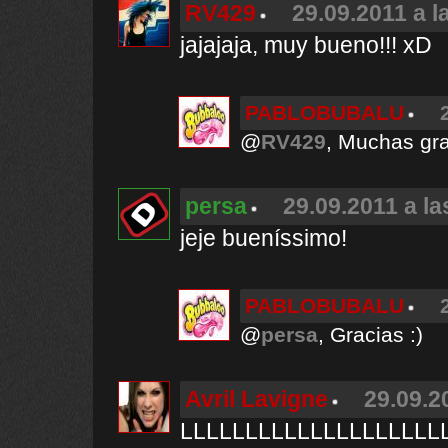
RV429
29.09.2011 a l
jajajaja, muy bueno!!! xD
PABLOBUBALU
@
RV429
, Muchas gra
persa
29.09.2011 a la
jeje bueníssimo!
PABLOBUBALU
@
persa
, Gracias :)
Avril Lavigne
29.09.2
LLLLLLLLLLLLLLLLLLLL