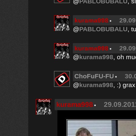
@
PABLOBUBALU
, 
kurama998
29.09
@
PABLOBUBALU
, 
kurama998
29.09
@
kurama998
, oh m
ChoFuFU-FU
30.
@
kurama998
, :) grax
kurama998
29.09.201