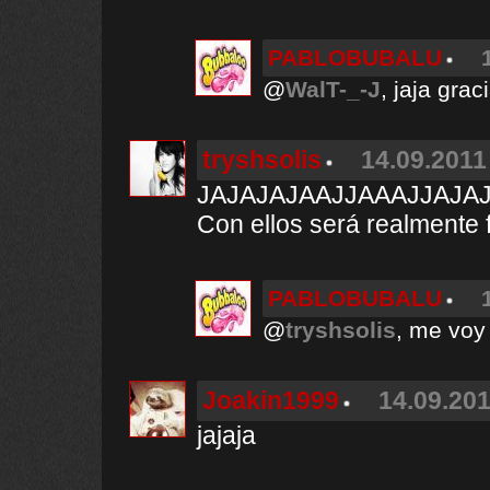
PABLOBUBALU
@
WalT-_-J
, jaja grac
tryshsolis
14.09.2011
JAJAJAJAAJJAAAJJAJA
Con ellos será realmente fe
PABLOBUBALU
@
tryshsolis
, me voy
Joakin1999
14.09.201
jajaja