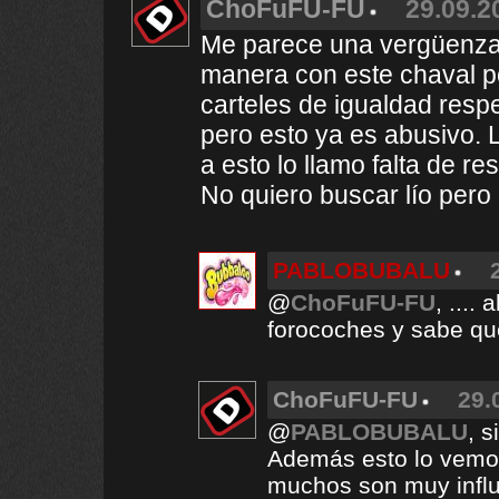
ChoFuFU-FU
29.09.2
Me parece una vergüenza
manera con este chaval por
carteles de igualdad respe
pero esto ya es abusivo. 
a esto lo llamo falta de re
No quiero buscar lío pero 
PABLOBUBALU
@
ChoFuFU-FU
, ....
forocoches y sabe qu
ChoFuFU-FU
29.
@
PABLOBUBALU
, 
Además esto lo vemos
muchos son muy infl