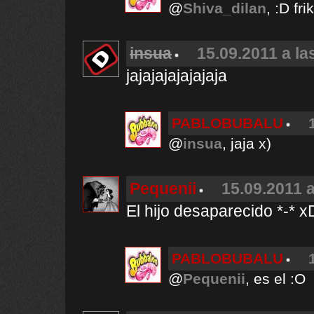
@
Shiva_dilan
, :D fr
insua
15.09.2011 a la
jajajajajajajaja
PABLOBUBALU
@
insua
, jaja x)
Pequenii
15.09.2011 a
El hijo desaparecido
PABLOBUBALU
@
Pequenii
, es el :O