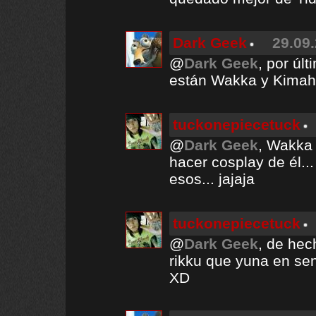
Dark Geek
29.09.
@
Dark Geek
, por úl
están Wakka y Kimahri
tuckonepiecetuck
@
Dark Geek
, Wakka 
hacer cosplay de él...
esos... jajaja
tuckonepiecetuck
@
Dark Geek
, de hec
rikku que yuna en se
XD