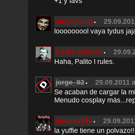
+1 y favs
adrysmaug
29.09.201
looooooool vaya tydus jaj
Kefka Palazzo
29.09.
Haha, Palito I rules.
jorge_92
29.09.2011 a
Se acaban de cargar la m
Menudo cosplay más...rep
kurama998
29.09.201
la yuffie tiene un polvazo!!