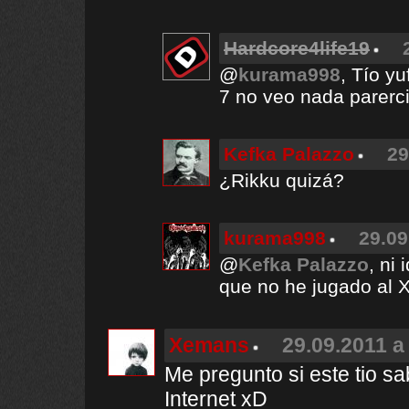
Hardcore4life19
@
kurama998
, Tío y
7 no veo nada parerci
Kefka Palazzo
29
¿Rikku quizá?
kurama998
29.09
@
Kefka Palazzo
, ni
que no he jugado al X
Xemans
29.09.2011 a
Me pregunto si este tio sa
Internet xD