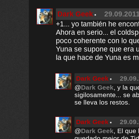
Dark Geek
29.09.2011
+1... yo también he encont
Ahora en serio... el colds
poco coherente con lo que
Yuna se supone que era una
la que hace de Yuna es m
Dark Geek
29.09.
@
Dark Geek
, y la q
sigilosamente... se a
se lleva los restos.
Dark Geek
29.09.
@
Dark Geek
, El que
quedado mejor de Tid