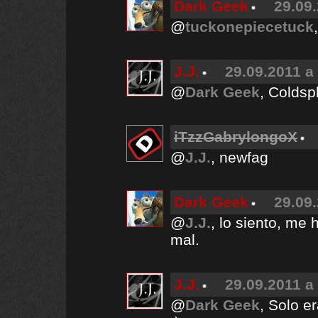
Dark Geek
29.09.
@
tuckonepiecetuck
J.J.
29.09.2011 a
@
Dark Geek
, Coldsp
iTzzGabrylongoX
@
J.J.
, newfag
Dark Geek
29.09.
@
J.J.
, lo siento, me
mal.
J.J.
29.09.2011 a
@
Dark Geek
, Solo e