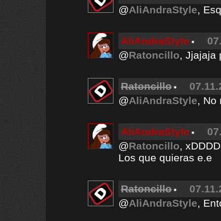
@
AliAndraStyle
, Es
AliAndraStyle
07
@
Ratoncillo
, Jjajaja
Ratoncillo
07.11.
@
AliAndraStyle
, No
AliAndraStyle
07
@
Ratoncillo
, xDD
Los que quieras e.e
Ratoncillo
07.11.
@
AliAndraStyle
, En