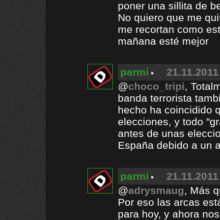
poner una sillita de b
No quiero que me quit
me recortan como est
mañana esté mejor
parmi
21.11.2011
@
choco_tripi
, Total
banda terrorista tam
hecho ha coincidido 
elecciones, y todo "g
antes de unas elecci
España debido a un a
parmi
21.11.2011
@
adrysmaug
, Más q
Por eso las arcas es
para hoy, y ahora n