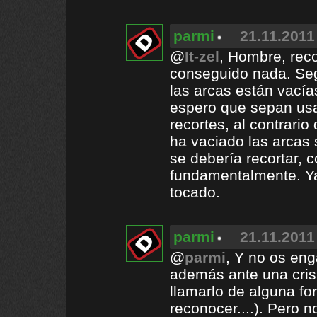
parmi
21.11.2011
@
It-zel
, Hombre, rec
conseguido nada. Seg
las arcas están vacía
espero que sepan usa
recortes, al contrari
ha vaciado las arcas 
se debería recortar,
fundamentalmente. Ya
tocado.
parmi
21.11.2011
@
parmi
, Y no os eng
además ante una crisi
llamarlo de alguna f
reconocer....). Pero 