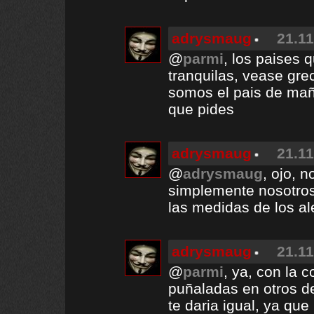
adrysmaug
21.11
@
parmi
, los paises 
tranquilas, vease gre
somos el pais de maña
que pides
adrysmaug
21.11
@
adrysmaug
, ojo, n
simplemente nosotro
las medidas de los a
adrysmaug
21.11
@
parmi
, ya, con la c
puñaladas en otros d
te daria igual, ya que