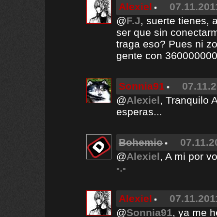
Alexiel
07.11.201
@
F.J
, suerte tienes,
ser que sin conectarm
traga eso? Pues ni zo
gente con 360000000 
Sonnia91
07.11.2
@
Alexiel
, Tranquilo 
esperas...
Bohemio
07.11.2
@
Alexiel
, A mi por 
-.-
Alexiel
07.11.201
@
Sonnia91
, ya me h