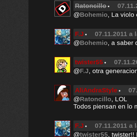
Ratoncillo
07.11.
@
Bohemio
, La viol
F.J
07.11.2011 a 
@
Bohemio
, a saber 
twister55
07.11.2
@
F.J
, otra generacio
AliAndraStyle
07
@
Ratoncillo
, LOL
Todos piensan en l
F.J
07.11.2011 a 
@
twister55
, twister!