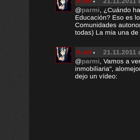
It-zel
21.11.2011 
@
parmi
, ¿Cuándo ha
Educación? Eso es lo
Comunidades autonom
todas) La mia una de
It-zel
21.11.2011 
@
parmi
, Vamos a ve
inmobiliaria", alomejo
dejo un vídeo: