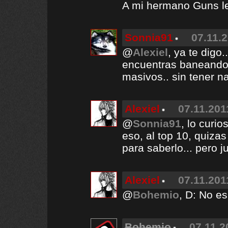
A mi hermano Guns le
Sonnia91
07.11.2
@
Alexiel
, ya te digo
encuentras baneando,
masivos.. sin tener na
Alexiel
07.11.201
@
Sonnia91
, lo curi
eso, al top 10, quizas
para saberlo... pero j
Alexiel
07.11.201
@
Bohemio
, D: No es
Bohemio
07.11.2