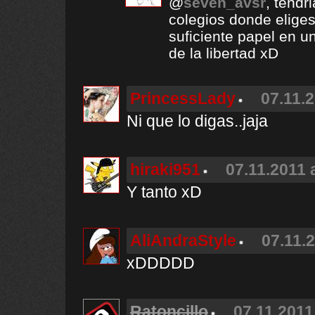
@
seven_avsr
, tendr
colegios donde eliges
suficiente papel en u
de la libertad xD
PrincessLady
07.11.2
Ni que lo digas..jaja
hiraki951
07.11.2011 
Y tanto xD
AliAndraStyle
07.11.2
xDDDDD
Ratoncillo
07.11.2011