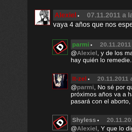
Alexiel
07.11.2011 a l
vaya 4 años que nos espe
parmi
20.11.2011
@
Alexiel
, y de los 
hay quién lo remedie.
It-zel
20.11.2011 
@
parmi
, No sé por q
próximos años va a ha
pasará con el aborto, 
Shyless
20.11.20
@
Alexiel
, Y que lo di