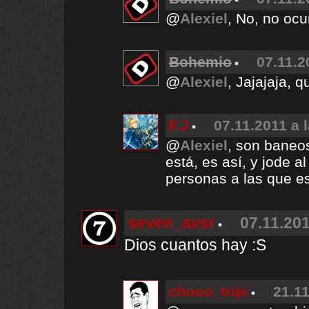
@
Alexiel
, No, no ocu
Bohemio
07.11.2
@
Alexiel
, Jajajaja, q
F.J
07.11.2011 a 
@
Alexiel
, son baneos
está, es así, y jode 
personas a las que es
seven_avsr
07.11.201
Dios cuantos hay :S
choco_tripi
21.11