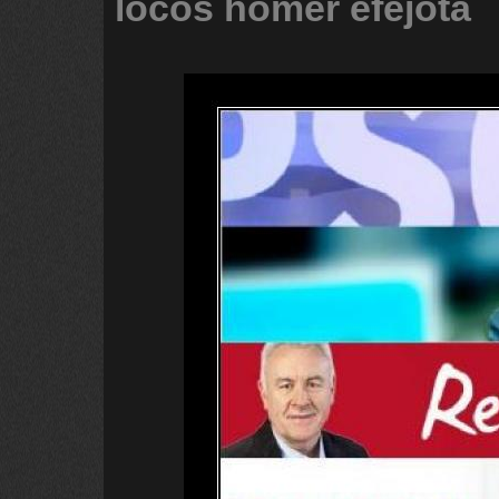
locos
homer
efejota