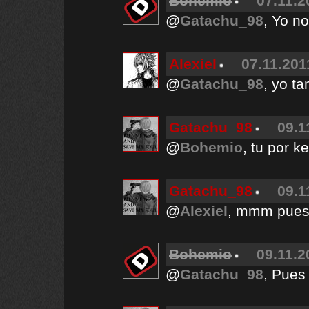
Bohemio
07.11.2
@
Gatachu_98
, Yo n
Alexiel
07.11.201
@
Gatachu_98
, yo t
Gatachu_98
09.1
@
Bohemio
, tu por 
Gatachu_98
09.1
@
Alexiel
, mmm pues 
Bohemio
09.11.2
@
Gatachu_98
, Pues