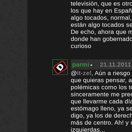
televisión, que es ot
los que hay en España
algo tocados, normal
están algo tocados se
De echo, ahora que me
donde han gobernado 
curioso
parmi
21.11.2011
@
It-zel
, Aún a riesg
que quieras pensar, 
polémicas como los t
sinceramente me pre
que llevarme cada día
estómago lleno, ya se
digo, ya los de derec
más de centro. Ah! y 
izquierdas...