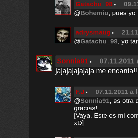
Gatachu_98
09.1
@
Bohemio
, pues yo 
adrysmaug
21.11
@
Gatachu_98
, yo t
Sonnia91
07.11.2011 
jajajajajajaja me encanta!!
F.J
07.11.2011 a 
@
Sonnia91
, es otra
gracias!
[Vaya. Este es mi co
xD]