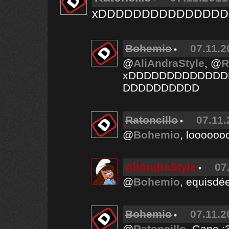
xDDDDDDDDDDDDDDD
Bohemio
07.11.2
@
AliAndraStyle
, @
R
xDDDDDDDDDDDD
DDDDDDDDDD
Ratoncillo
07.11.
@
Bohemio
, loooooo
AliAndraStyle
07
@
Bohemio
, equisd
Bohemio
07.11.2
@
Ratoncillo
, Gane :