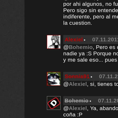
por ahi algunos, no fu
Pero sigo sin entende
indiferente, pero al 
la cuestion.
Alexiel
07.11.201
@
Bohemio
, Pero es
nadie ya :S Porque no
y me sale eso... pues
Sonnia91
07.11.2
@
Alexiel
, si, tienes 
Bohemio
07.11.2
@
Alexiel
, Ya, aband
coña :P