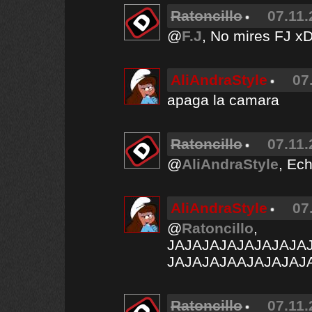
Ratoncillo
07.11.
@
F.J
, No mires FJ x
AliAndraStyle
07
apaga la camara
Ratoncillo
07.11.
@
AliAndraStyle
, Ec
AliAndraStyle
07
@
Ratoncillo
,
JAJAJAJAJAJAJAJA
JAJAJAJAAJAJAJAJ
Ratoncillo
07.11.