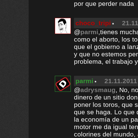
por que perder nada
choco_tripi
21.11
@
parmi
,tienes mucha
como el aborto, los t
que el gobierno a lan
y que no estemos pen
problema, el trabajo 
parmi
21.11.2011
@
adrysmaug
, No, n
dinero de un sitio do
poner los toros, que 
que se haga. Lo que d
la economía de un paí
motor me da igual te
colorines del mundo, 