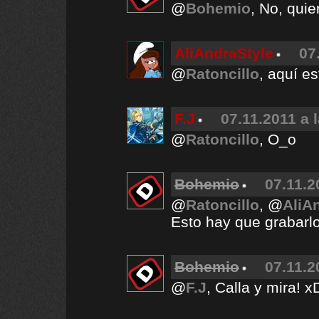
@
Bohemio
, No, qui
AliAndraStyle
07
@
Ratoncillo
, aquí es
F.J
07.11.2011 a 
@
Ratoncillo
, O_o
Bohemio
07.11.2
@
Ratoncillo
, @
AliA
Esto hay que grabarlo
Bohemio
07.11.2
@
F.J
, Calla y mira! x