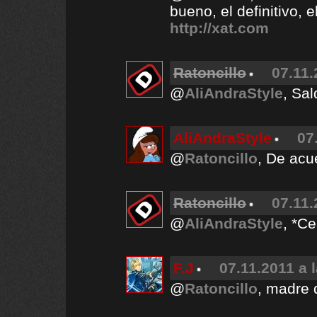
bueno, el definitivo, e
http://xat.com
Ratoncillo
07.11.
@
AliAndraStyle
, Sa
AliAndraStyle
07
@
Ratoncillo
, De acu
Ratoncillo
07.11.
@
AliAndraStyle
, *C
F.J
07.11.2011 a 
@
Ratoncillo
, madre