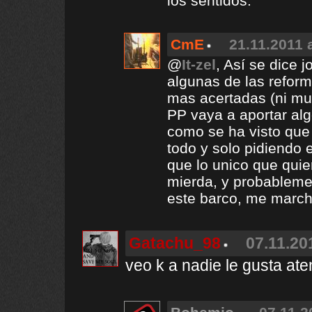
los sentidos.
CmE
21.11.2011 
@
It-zel
, Así se dice j
algunas de las refor
mas acertadas (ni m
PP vaya a aportar alg
como se ha visto que 
todo y solo pidiendo 
que lo unico que quie
mierda, y probableme
este barco, me marcho
Gatachu_98
07.11.20
veo k a nadie le gusta a