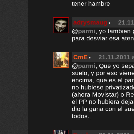
tener hambre
adrysmaug
21.11
@
parmi
, yo tambien 
para desviar esa aten
CmE
21.11.2011 
@
parmi
, Que yo sepa 
suelo, y por eso vie
encima, que es el paro
no hubiese privatiza
(ahora Movistar) o Re
el PP no hubiera deja
dio la gana con el su
todos.