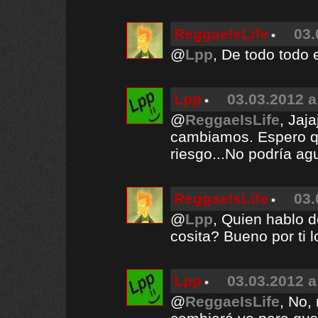
ReggaeIsLife
03.
@
Lpp
, De todo tod
Lpp
03.03.2012 a
@
ReggaeIsLife
, Jaj
cambiamos. Espero q
riesgo...No podría agu
ReggaeIsLife
03.
@
Lpp
, Quien hablo 
cosita? Bueno por ti 
Lpp
03.03.2012 a
@
ReggaeIsLife
, No,