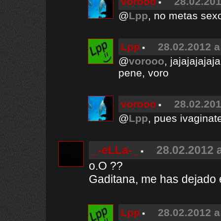
vorooo
28.02.201
@
Lpp
, no metas sexo
Lpp
28.02.2012 a
@
vorooo
, jajajajaja
pene, voro
vorooo
28.02.201
@
Lpp
, pues ivaginate
_-eLLa-_
28.02.2012 a
o.O ??
Gaditana, me has dejado
Lpp
28.02.2012 a