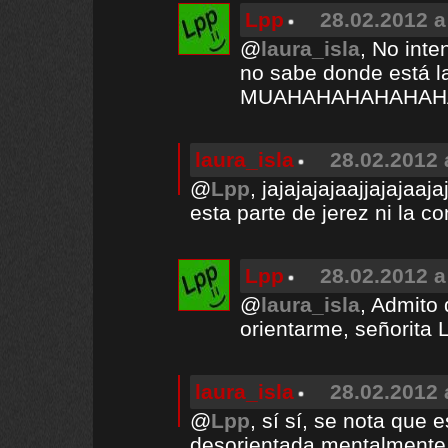
Lpp
28.02.2012 a
@
laura_isla
, No inte
no sabe donde está la
MUAHAHAHAHAHAHAHA
laura_isla
28.02.2012 
@
Lpp
, jajajajajaajjajajaa
esta parte de jerez ni la c
Lpp
28.02.2012 a
@
laura_isla
, Admito 
orientarme, señorita 
laura_isla
28.02.2012 
@
Lpp
, sí sí, se nota que 
desorientada mentalmente