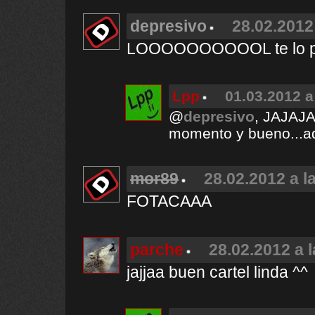
depresivo
28.02.2012
LOOOOOOOOOOL te lo pil
Lpp
01.03.2012 a
@
depresivo
, JAJAJA
momento y bueno...aq
mor89
28.02.2012 a l
FOTACAAA
parche
28.02.2012 a 
jajjaa buen cartel linda ^^