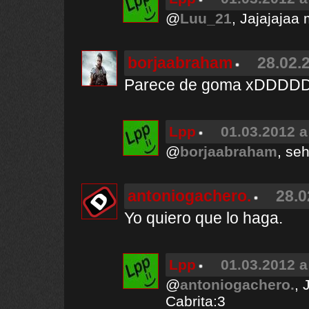
@
Luu_21
, Jajajajaa
borjaabraham
28.02.
Parece de goma xDDDD
Lpp
01.03.2012 a
@
borjaabraham
, se
antoniogachero.
28.0
Yo quiero que lo haga.
Lpp
01.03.2012 a
@
antoniogachero.
, 
Cabrita:3