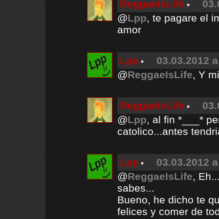
ReggaeIsLife
03.
@
Lpp
, te pagare el 
amor
Lpp
03.03.2012 a
@
ReggaeIsLife
, Y m
ReggaeIsLife
03.
@
Lpp
, al fin *___* 
catolico...antes tend
Lpp
03.03.2012 a
@
ReggaeIsLife
, Eh.
sabes...
Bueno, he dicho te q
felices y comer de to