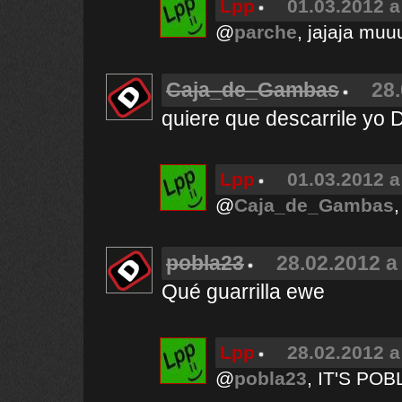
Lpp
01.03.2012 a
@
parche
, jajaja muu
Caja_de_Gambas
28.
quiere que descarrile yo D
Lpp
01.03.2012 a
@
Caja_de_Gambas
pobla23
28.02.2012 a
Qué guarrilla ewe
Lpp
28.02.2012 a
@
pobla23
, IT'S POB