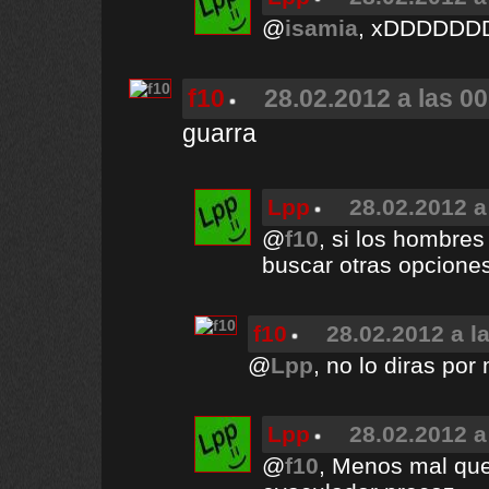
@
isamia
, xDDDDDD
f10
28.02.2012 a las 0
guarra
Lpp
28.02.2012 a
@
f10
, si los hombres
buscar otras opcione
f10
28.02.2012 a l
@
Lpp
, no lo diras por
Lpp
28.02.2012 a
@
f10
, Menos mal que 