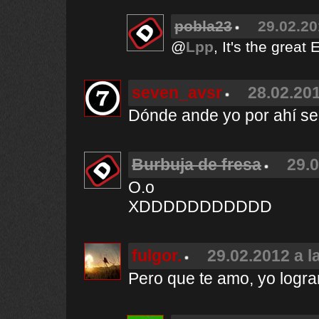
pobla23
29.02.20
@
Lpp
, It's the great
seven_avsr
28.02.201
Dónde ande yo por ahí se
Burbuja de fresa
29.0
O.o
XDDDDDDDDDDD
fulgor.
29.02.2012 a l
Pero que te amo, yo lograr