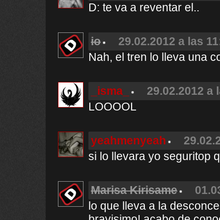
D: te va a reventar el..
io
29.02.2012 a las 11
Nah, el tren lo lleva una 
_isma_
29.02.2012 a 
LOOOOL
yeahmenyeah
29.02.
si lo llevara yo seguritop q
Marisa Kirisame
01.0
lo que lleva a la desconce
bravisimo! acabo de conoce