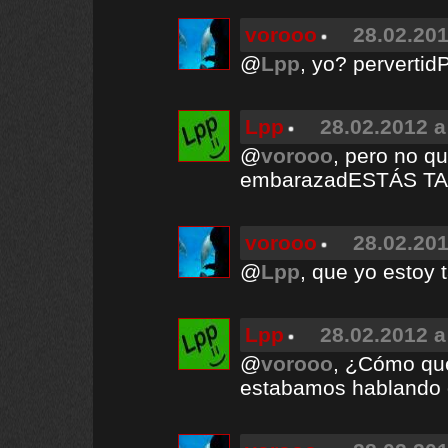
vorooo
28.02.201
@
Lpp
, yo? perver
Lpp
28.02.2012 a
@
vorooo
, pero no q
embarazadESTÁS T
vorooo
28.02.201
@
Lpp
, que yo esto
Lpp
28.02.2012 a
@
vorooo
, ¿Cómo que
estabamos hablando d