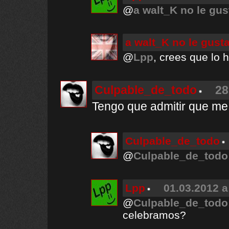
@
a walt_K no le gus
a walt_K no le gust
@
Lpp
, crees que lo 
Culpable_de_todo
28
Tengo que admitir que me
Culpable_de_todo
@
Culpable_de_todo
Lpp
01.03.2012 a
@
Culpable_de_todo
celebramos?