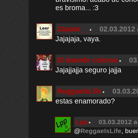
es broma... :3
Zapato__
02.03.2012 
Jajajaja, vaya.
El duende colorao
03
Jajajjajja seguro jajja
ReggaeIsLife
03.03.2
estas enamorado?
Lpp
03.03.2012 a
@
ReggaeIsLife
, bue