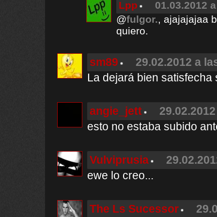
Lpp
01.03.2012 a
@
fulgor.
, ajajajajaa 
quiero.
sm89
29.02.2012 a la
La dejará bien satisfecha 
angie_jett
29.02.2012
esto no estaba subido an
Vulviprusia
29.02.201
ewe lo creo...
The Ls Sucessor
29.