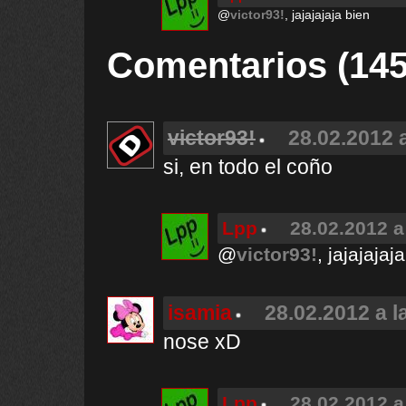
@
victor93!
, jajajajaja bien
Comentarios (145
victor93!
28.02.2012 
si, en todo el coño
Lpp
28.02.2012 a
@
victor93!
, jajajajaj
isamia
28.02.2012 a l
nose xD
Lpp
28.02.2012 a