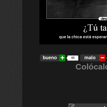
bueno
malo
43
Colócal