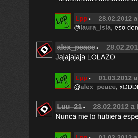
Lpp
28.02.2012 a
@
laura_isla
, eso de
alex_peace
28.02.201
Jajajajaja LOLAZO
Lpp
01.03.2012 a
@
alex_peace
, xDDD
Luu_21
28.02.2012 a 
Nunca me lo hubiera esper
Lpp
01.03.2012 a