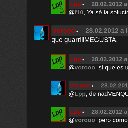
Lpp
28.02.2012 a
@
f10
, Ya sé la soluc
vorooo
28.02.2012 a 
que guarrillMEGUSTA.
Lpp
28.02.2012 a
@
vorooo
, si que es
vorooo
28.02.201
@
Lpp
, de nadVEN
Lpp
28.02.2012 a
@
vorooo
, pero com