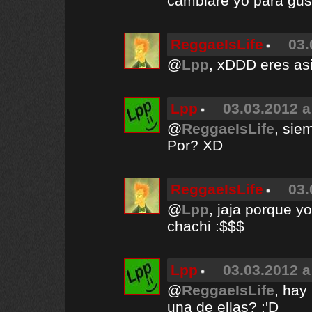
cambiaré yo para gus
ReggaeIsLife
03.
@
Lpp
, xDDD eres as
Lpp
03.03.2012 a
@
ReggaeIsLife
, sie
Por? XD
ReggaeIsLife
03.
@
Lpp
, jaja porque y
chachi :$$$
Lpp
03.03.2012 a
@
ReggaeIsLife
, hay
una de ellas? :'D