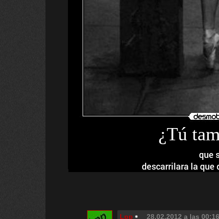
¿Tú tam
que s
descarrilara la que 
Lpp
28.02.2012 a las 00:1