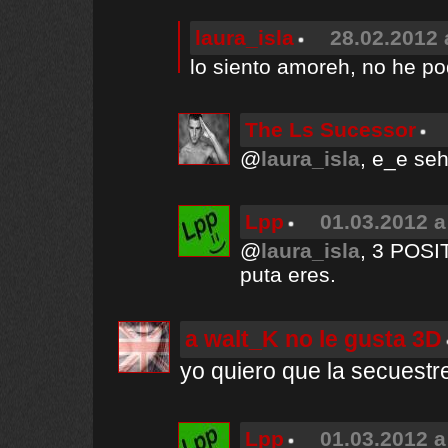
laura_isla
28.02.2012 
lo siento amoreh, no he pod
The Ls Sucessor
@
laura_isla
, e_e se
Lpp
01.03.2012 a
@
laura_isla
, 3 POSI
puta eres.
a walt_K no le gusta 3D
yo quiero que la secuestr
Lpp
01.03.2012 a