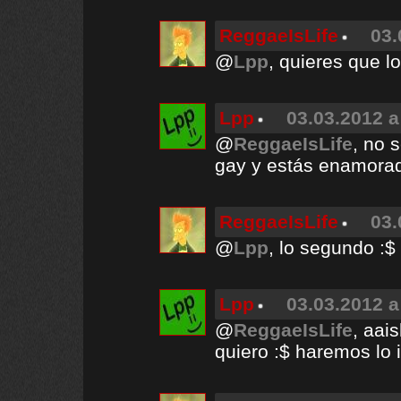
ReggaeIsLife
03.
@
Lpp
, quieres que 
Lpp
03.03.2012 a
@
ReggaeIsLife
, no 
gay y estás enamorado
ReggaeIsLife
03.
@
Lpp
, lo segundo :$
Lpp
03.03.2012 a
@
ReggaeIsLife
, aai
quiero :$ haremos lo 