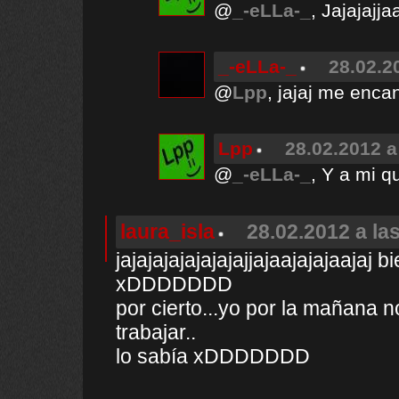
@
_-eLLa-_
, Jajajajj
_-eLLa-_
28.02.2
@
Lpp
, jajaj me enca
Lpp
28.02.2012 a
@
_-eLLa-_
, Y a mi q
laura_isla
28.02.2012 a la
jajajajajajajajajjajaajajajaajaj
xDDDDDDD
por cierto...yo por la mañana 
trabajar..
lo sabía xDDDDDDD