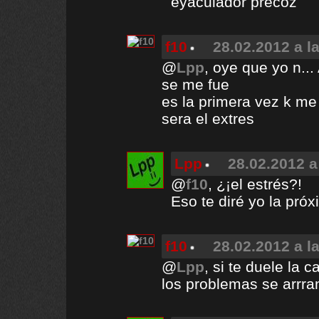
eyaculador precoz
f10
28.02.2012 a l
@
Lpp
, oye que yo n.
se me fue
es la primera vez k me
sera el extres
Lpp
28.02.2012 a
@
f10
, ¿¡el estrés?!
Eso te diré yo la pró
f10
28.02.2012 a l
@
Lpp
, si te duele la c
los problemas se arrra