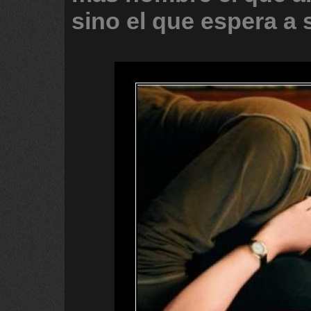
sino
el
que
espera
a