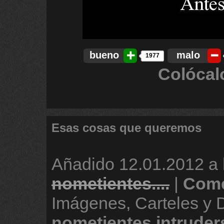
bueno
malo
1977
Colócal
Esas cosas que queremos
Añadido
12.01.2012 a 
nometientes....
|
Come
Imágenes, Carteles y 
nometientes
intruder