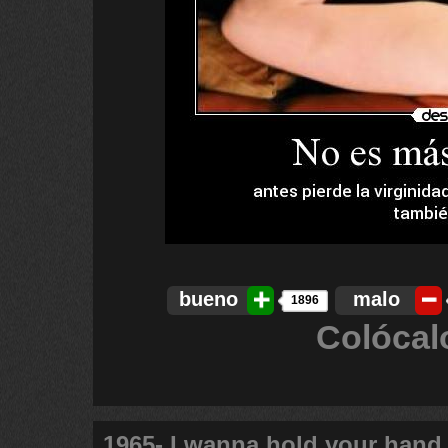
bueno
malo
1896
Colócal
1965- I wanna hold your hand