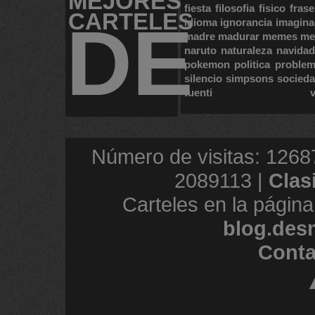
MEJORES
fiesta
filosofia
fisico
frase
CARTELES
DE
idioma
ignorancia
imagina
madre
madurar
memes
me
naruto
naturaleza
navidad
pokemon
politica
proble
silencio
simpsons
socied
tuenti
Número de visitas: 1268
2089113 |
Clas
Carteles en la página
blog.des
Conta