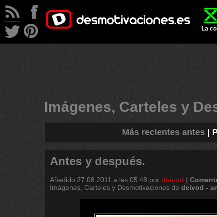
La co
Imágenes, Carteles y D
Más recientes antes
|
P
Antes y después.
Añadido
27.08.2011 a las 05:48
por
deivod
|
Comenta
Imágenes, Carteles y Desmotivaciones de
deivod
-
a