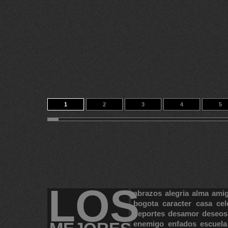
1
2
3
4
5
11
12
13
14
686
LOS
abrazos
alegria
alma
ami
bogota
caracter
casa
cel
deportes
desamor
deseos
enemigo
enfados
escuela