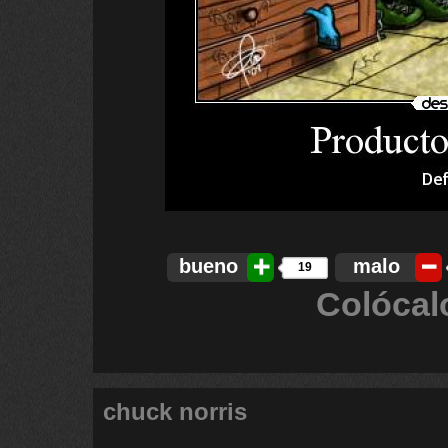
bueno
malo
19
Colócal
chuck norris