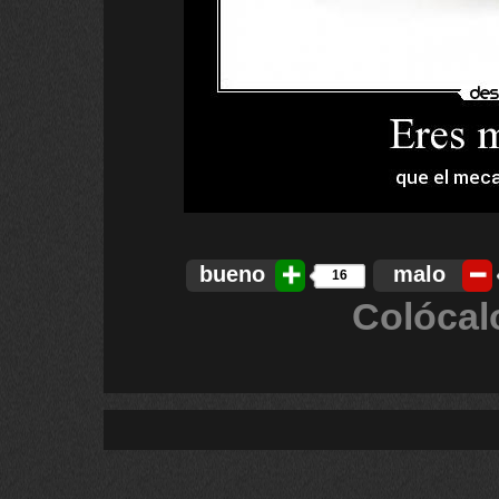
bueno
malo
16
Colócal