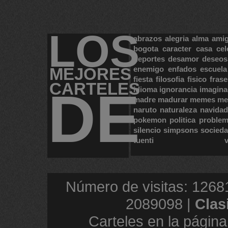
LOS
abrazos
alegria
alma
ami
bogota
caracter
casa
cel
deportes
desamor
deseos
MEJORES
enemigo
enfados
escuela
fiesta
filosofia
fisico
frase
CARTELES
DE
idioma
ignorancia
imagina
madre
madurar
memes
me
naruto
naturaleza
navidad
pokemon
politica
proble
silencio
simpsons
socied
tuenti
Número de visitas: 1268
2089098 |
Clas
Carteles en la página