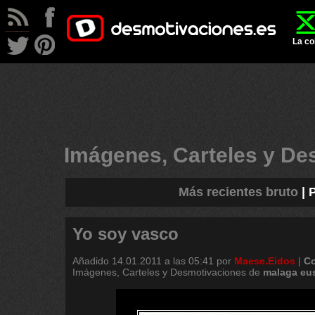
La co
Imágenes, Carteles y D
Más recientes bruto
|
P
Yo soy vasco
Añadido
14.01.2011 a las 05:41
por
Maese.Eidos
|
Co
Imágenes, Carteles y Desmotivaciones de
malaga
eu