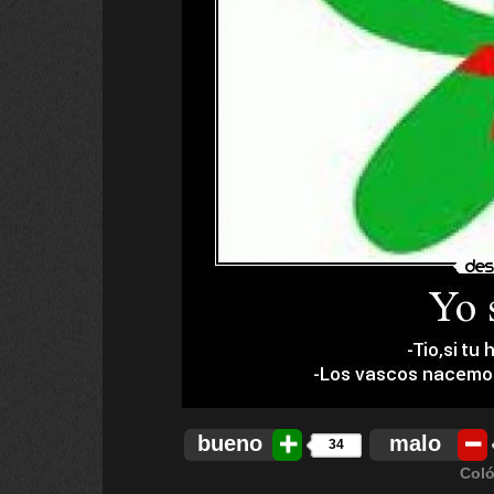
bueno
malo
34
Coló