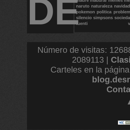
DE
madre
madurar
memes
me
naruto
naturaleza
navidad
pokemon
politica
proble
silencio
simpsons
socied
tuenti
Número de visitas: 1268
2089113 |
Clas
Carteles en la página
blog.des
Conta