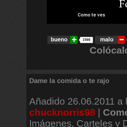
bueno
malo
1566
Colócal
Dame la comida o te rajo
Añadido
26.06.2011 a 
chucknorris98
|
Come
Imágenes, Carteles y