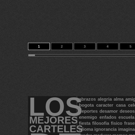
1
2
3
4
5
11
12
13
14
347
LOS
abrazos
alegria
alma
ami
bogota
caracter
casa
cel
deportes
desamor
deseos
MEJORES
enemigo
enfados
escuela
fiesta
filosofia
fisico
frase
CARTELES
idioma
ignorancia
imagina