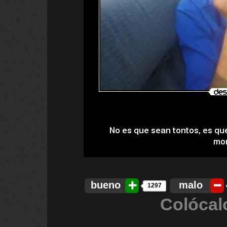
bueno
malo
1297
Colócal