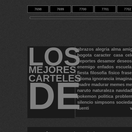
7698
7699
7700
7701
7702
7708
7709
7710
14
9433
LOS
abrazos
alegria
alma
ami
bogota
caracter
casa
cel
deportes
desamor
deseos
MEJORES
enemigo
enfados
escuela
fiesta
filosofia
fisico
frase
CARTELES
DE
idioma
ignorancia
imagina
madre
madurar
memes
me
naruto
naturaleza
navidad
pokemon
politica
proble
silencio
simpsons
socied
tuenti