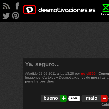
La co
Ya, seguro...
Añadido
25.06.2011 a las 13:28
por
gordi300
|
Comen
Imágenes, Carteles y Desmotivaciones de
messi
asia
pene
heroes
dios
bueno
malo
2642
Coló