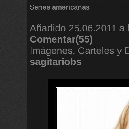
Series americanas
Añadido
25.06.2011 a 
Comentar(55)
Imágenes, Carteles y 
sagitariobs