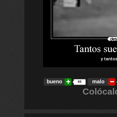
bueno
malo
65
Colócal