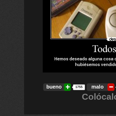
bueno
malo
1755
Colócal