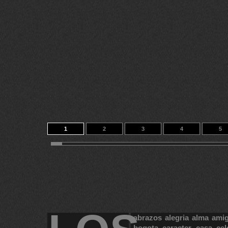
1
2
3
4
5
11
12
13
14
98
abrazos
alegria
alma
ami
bogota
caracter
casa
cel