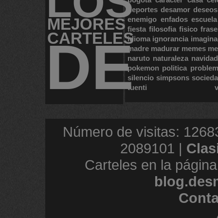
LOS
deportes
desamor
deseos
MEJORES
enemigo
enfados
escuela
fiesta
filosofia
fisico
frase
CARTELES
DE
idioma
ignorancia
imagina
madre
madurar
memes
me
naruto
naturaleza
navidad
pokemon
politica
proble
silencio
simpsons
socied
tuenti
Número de visitas: 1268
2089101 |
Clas
Carteles en la página
blog.des
Conta