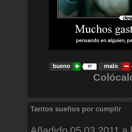
bueno
malo
97
Colócal
Tantos sueños por cumplir
Añadido
05.03.2011 a 