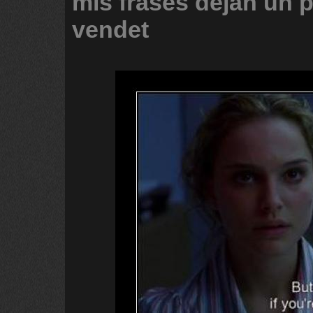
mis
frases
dejan
un
vendet