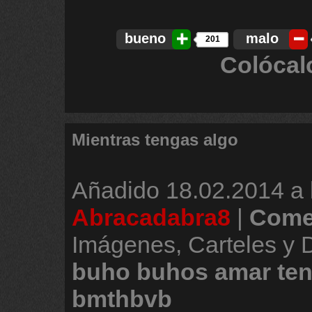
bueno
malo
201
Colócal
Mientras tengas algo
Añadido
18.02.2014 a 
Abracadabra8
|
Come
Imágenes, Carteles y
buho
buhos
amar
ten
bmthbvb