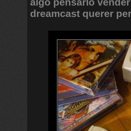
algo
pensarlo
vender
dreamcast
querer
pe