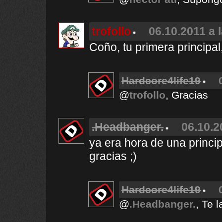
trofollo
06.10.2011 a 
Coño, tu primera principal
Hardcore4life19
@
trofollo
, Gracias
.Headbanger.
06.10.2
ya era hora de una princip
gracias ;)
Hardcore4life19
@
.Headbanger.
, Te 