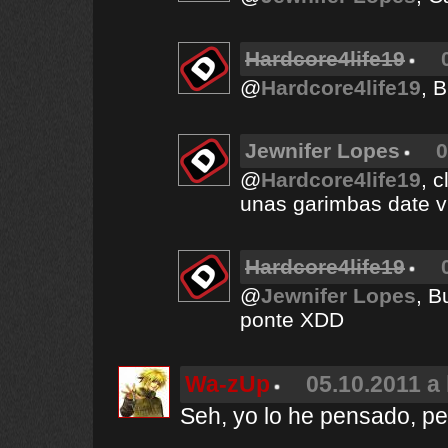
Hardcore4life19
@
Hardcore4life19
, 
Jewnifer Lopes
0
@
Hardcore4life19
, 
unas garimbas date 
Hardcore4life19
@
Jewnifer Lopes
, B
ponte XDD
Wa-zUp
05.10.2011 a 
Seh, yo lo he pensado, p