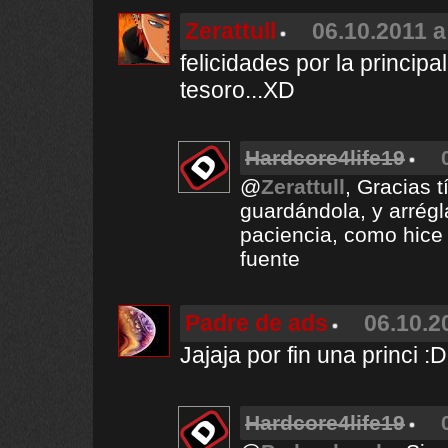
Zerattull
06.10.2011 a
felicidades por la princip
tesoro...XD
Hardcore4life19
@
Zerattull
, Gracias 
guardándola, y arrégl
paciencia, como hice 
fuente
Padre de ads
06.10.2
Jajaja por fin una princi :D
Hardcore4life19