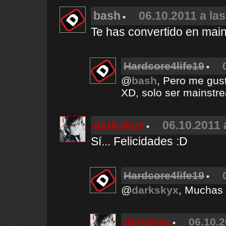
bash
06.10.2011 a la
Te has convertido en mains
Hardcore4life19
@
bash
, Pero me gust
XD, solo ser mainstr
darkskyx
06.10.2011 
Sí... Felicidades :D
Hardcore4life19
@
darkskyx
, Muchas 
darkskyx
06.10.2