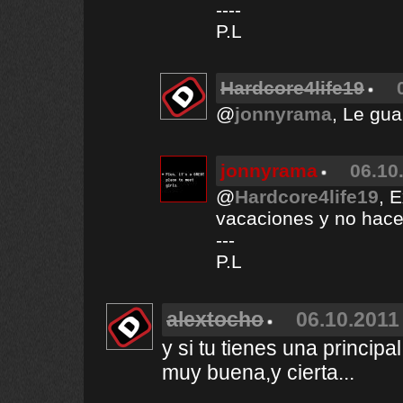
----
P.L
Hardcore4life19
@
jonnyrama
, Le gua
jonnyrama
06.10
@
Hardcore4life19
, 
vacaciones y no hace 
---
P.L
alextocho
06.10.2011 
y si tu tienes una principa
muy buena,y cierta...