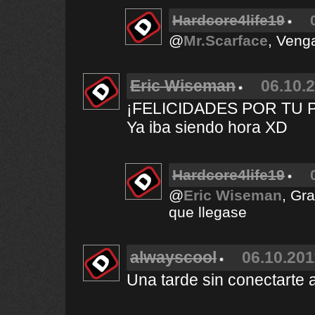
Hardcore4life19
@
Mr.Scarface
, Veng
Eric Wiseman
06.10.2
¡FELICIDADES POR TU 
Ya iba siendo hora XD
Hardcore4life19
@
Eric Wiseman
, Gr
que llegase
alwayscool
06.10.201
Una tarde sin conectarte 