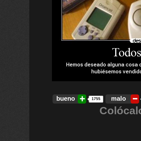
bueno
malo
1755
Colócal