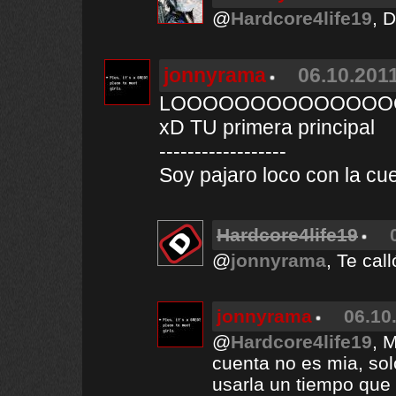
@
Hardcore4life19
, 
jonnyrama
06.10.2011
LOOOOOOOOOOOOOOOOO
xD TU primera principal
------------------
Soy pajaro loco con la cu
Hardcore4life19
@
jonnyrama
, Te ca
jonnyrama
06.10
@
Hardcore4life19
, M
cuenta no es mia, so
usarla un tiempo que 