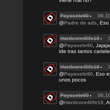
viene mal no?
Payasete90
06.1
@
Padre de ads
, Eso
Hardcore4life19
@
Payasete90
, Jajaj
lde tras tantos cartele
Hardcore4life19
@
Payasete90
, Eso e
unos pocos
Payasete90
06.1
@
Hardcore4life19
, A