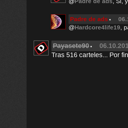
@
Padre de ads
, Si,
Padre de ads
06.
@
Hardcore4life19
, 
Payasete90
06.10.201
Tras 516 carteles... Por f