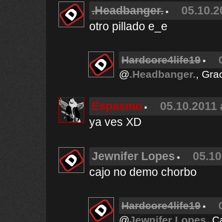
.Headbanger.
05.10.2
otro pillado e_e
Hardcore4life19
@
.Headbanger.
, Gra
Espasmo
05.10.2011 
ya ves XD
Jewnifer Lopes
05.10
cajo no demo chorbo
Hardcore4life19
@
Jewnifer Lopes
, C