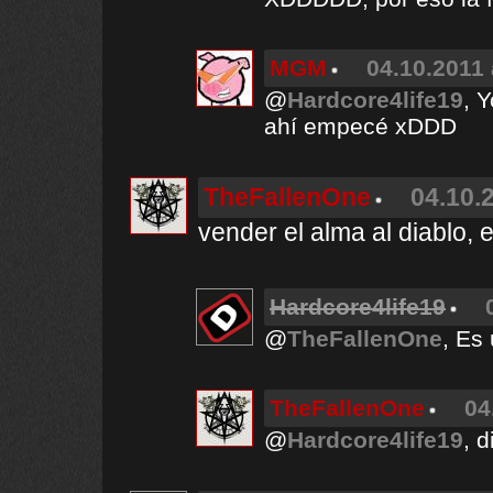
MGM
04.10.2011 
@
Hardcore4life19
, 
ahí empecé xDDD
TheFallenOne
04.10.
vender el alma al diablo, 
Hardcore4life19
@
TheFallenOne
, Es
TheFallenOne
04
@
Hardcore4life19
, d