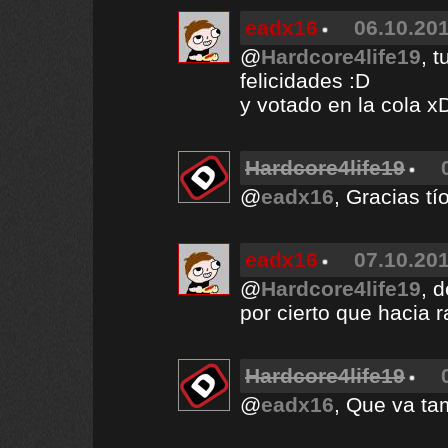
eadx16
06.10.201
@
Hardcore4life19
, t
felicidades :D
y votado en la cola x
Hardcore4life19
@
eadx16
, Gracias tí
eadx16
07.10.201
@
Hardcore4life19
, 
por cierto que hacia 
Hardcore4life19
@
eadx16
, Que va ta