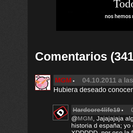
Tod
nos hemos m
Comentarios (341
MGM
04.10.2011 a la
Hubiera deseado conoce
Hardcore4life19
@
MGM
, Jajajajaja a
historia d españa; yo
XDDDDD, por eso la f