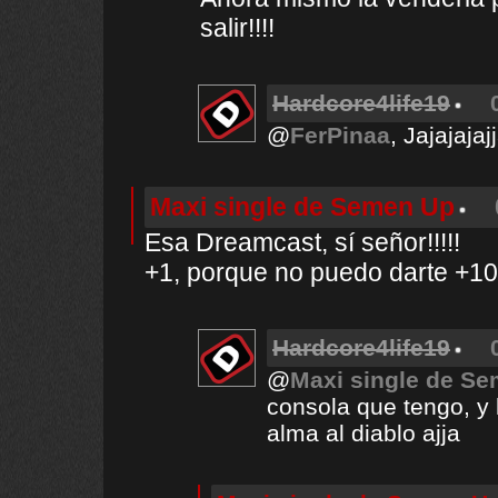
salir!!!!
Hardcore4life19
@
FerPinaa
, Jajajaja
Maxi single de Semen Up
Esa Dreamcast, sí señor!!!!!
+1, porque no puedo darte +1
Hardcore4life19
@
Maxi single de S
consola que tengo, y 
alma al diablo ajja