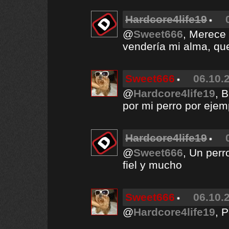
Hardcore4life19
@
Sweet666
, Merece
vendería mi alma, qu
Sweet666
06.10.
@
Hardcore4life19
, 
por mi perro por ejemp
Hardcore4life19
@
Sweet666
, Un perr
fiel y mucho
Sweet666
06.10.
@
Hardcore4life19
, P