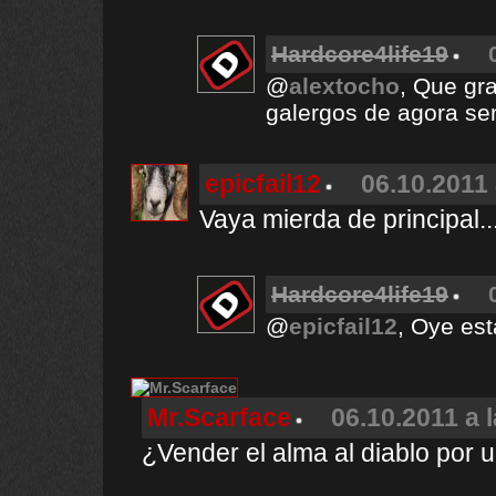
Hardcore4life19
@
alextocho
, Que gr
galergos de agora sen
epicfail12
06.10.2011 
Vaya mierda de principal..
Hardcore4life19
@
epicfail12
, Oye est
Mr.Scarface
06.10.2011 a 
¿Vender el alma al diablo por 