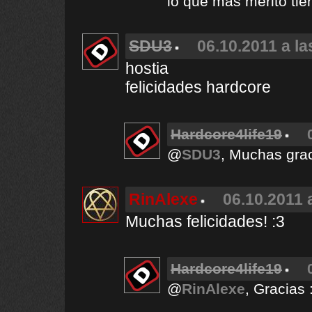
lo que más merito tie
SDU3
06.10.2011 a la
hostia
felicidades hardcore
Hardcore4life19
@
SDU3
, Muchas grac
RinAlexe
06.10.2011 
Muchas felicidades! :3
Hardcore4life19
@
RinAlexe
, Gracias 