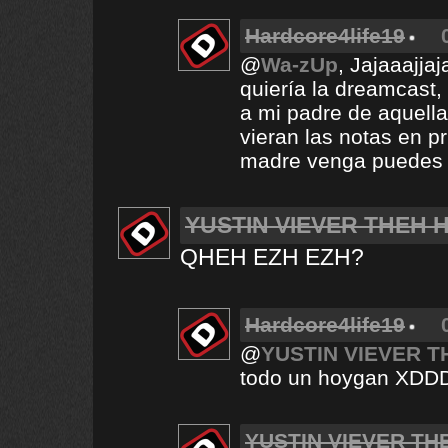
Hardcore4life19
@
Wa-zUp
, Jajaaajja
quiería la dreamcast, 
a mi padre de aquella
vieran las notas en p
madre venga puedes r
YUSTIN VIEVER THEH
QHEH EZH EZH?
Hardcore4life19
@
YUSTIN VIEVER 
todo un hoygan XD
YUSTIN VIEVER T