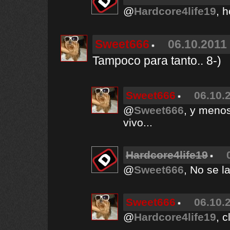
@
Hardcore4life19
, 
Sweet666
06.10.2011 
Tampoco para tanto.. 8-)
Sweet666
06.10.
@
Sweet666
, y menos
vivo...
Hardcore4life19
@
Sweet666
, No se 
Sweet666
06.10.
@
Hardcore4life19
, c