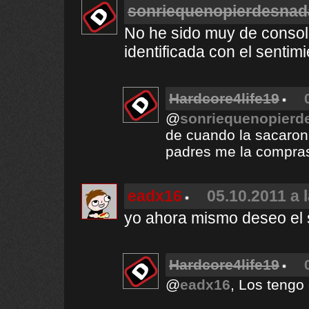
sonriequenopierdesnad
No he sido muy de consol
identificada con el sentimi
Hardcore4life19
@
sonriequenopierd
de cuando la sacaron 
padres me la compra
eadx16
05.10.2011 a 
yo ahora mismo deseo el 
Hardcore4life19
@
eadx16
, Los tengo