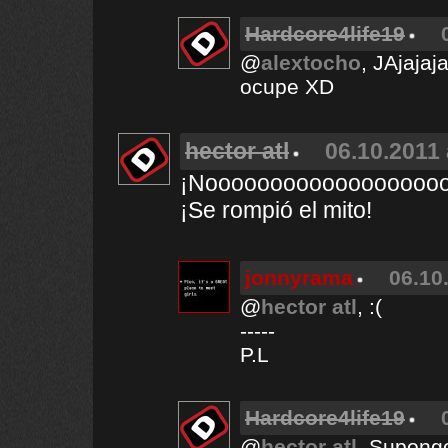
Hardcore4life19
@
alextocho
, JAjajaj
ocupe XD
hector atl
06.10.2011 
¡Nooooooooooooooooooo
¡Se rompió el mito!
jonnyrama
06.10
@
hector atl
, :(
-----
P.L
Hardcore4life19
@
hector atl
, Supong