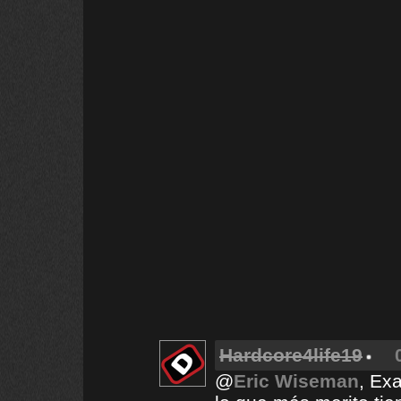
Hardcore4life19
@
Eric Wiseman
, Ex