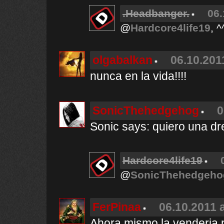
.Headbanger.
06.
@
Hardcore4life19
, ^
olgabalkan
06.10.201
nunca en la vida!!!!
SonicThehedgehog
0
Sonic says: quiero una dr
Hardcore4life19
@
SonicThehedgeho
FerPinaa
06.10.2011 a
Ahora mismo la venderia 