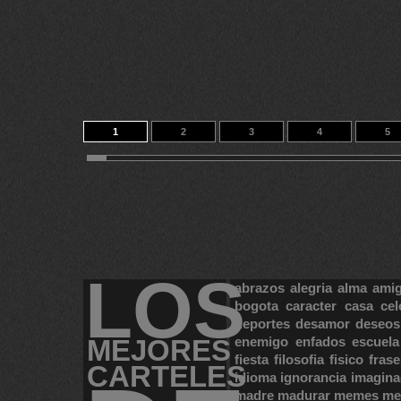
1
2
3
4
5
11
12
13
14
135
LOS
abrazos
alegria
alma
ami
bogota
caracter
casa
cel
deportes
desamor
deseos
MEJORES
enemigo
enfados
escuela
fiesta
filosofia
fisico
frase
CARTELES
idioma
ignorancia
imagina
madre
madurar
memes
me