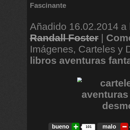
Fascinante
Añadido
16.02.2014 a 
Randall Foster
|
Come
Imágenes, Carteles y
libros
aventuras
fant
bueno
malo
101