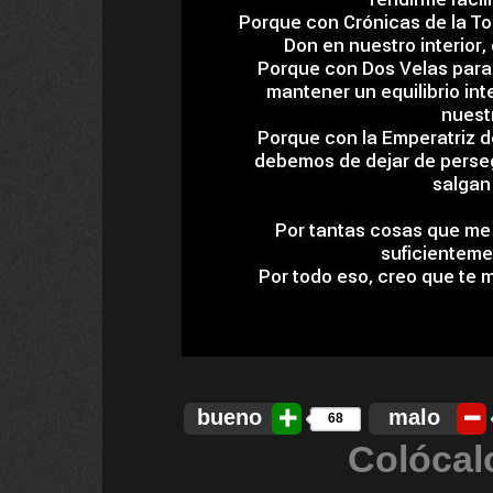
bueno
malo
68
Colócal