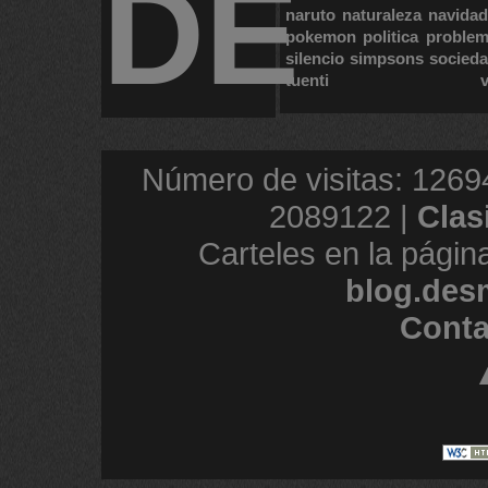
DE
naruto
naturaleza
navidad
pokemon
politica
proble
silencio
simpsons
socied
tuenti
Número de visitas: 1269
2089122 |
Clas
Carteles en la págin
blog.des
Conta