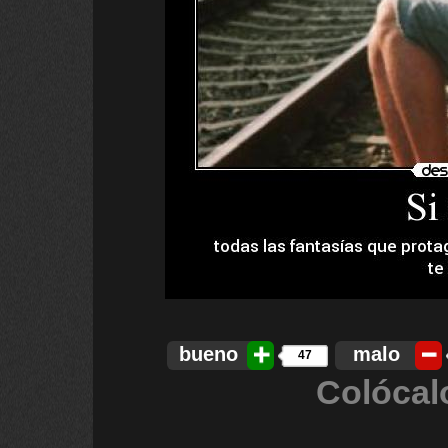
bueno
malo
47
Colócal