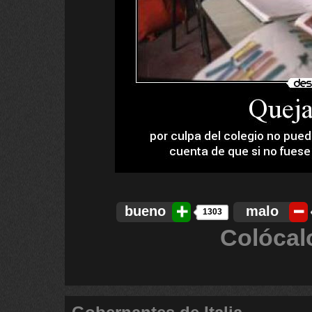
bueno
malo
1303
Colócal