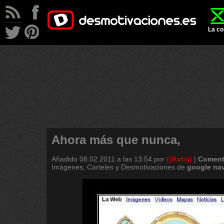
La co
Ahora más que nunca,
Añadido
08.02.2011 a las 13:54
por
((Rafa))
|
Coment
Imágenes, Carteles y Desmotivaciones de
google
na