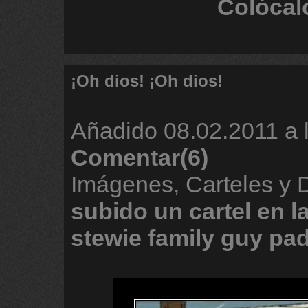
Colócal
¡Oh dios! ¡Oh dios!
Añadido
08.02.2011 a 
Comentar(6)
Imágenes, Carteles y
subido
un
cartel
en
l
stewie
family
guy
pad