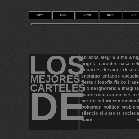
8627
8628
8629
8630
8631
8637
8638
8639
14
9433
LOS
abrazos
alegria
alma
ami
bogota
caracter
casa
cel
deportes
desamor
deseos
MEJORES
enemigo
enfados
escuela
fiesta
filosofia
fisico
frase
CARTELES
DE
idioma
ignorancia
imagina
madre
madurar
memes
me
naruto
naturaleza
navidad
pokemon
politica
proble
silencio
simpsons
socied
tuenti