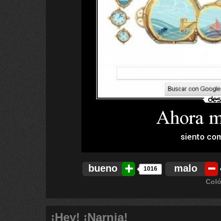
bueno
malo
1016
Coló
¡Hey! ¡Narnia!