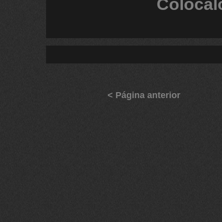
Colócal
< Página anterior