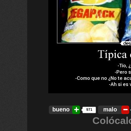
bueno
malo
971
Colócal