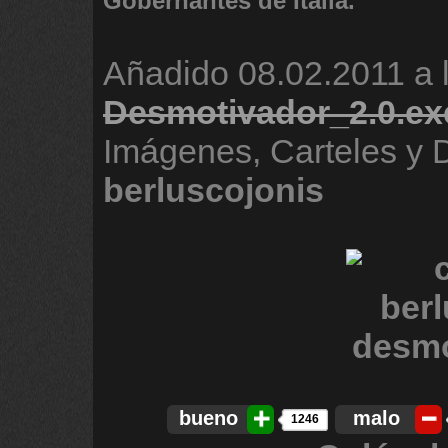
Gobernantes de Italia.
Añadido
08.02.2011 a 
Desmotivador_2.0.exe
Imágenes, Carteles y 
berluscojonis
bueno
malo
1246