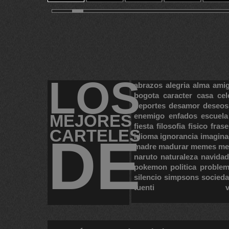
11
12
13
14
15
LOS
abrazos
alegria
alma
ami
bogota
caracter
casa
cel
deportes
desamor
deseos
MEJORES
enemigo
enfados
escuela
fiesta
filosofia
fisico
frase
CARTELES
DE
idioma
ignorancia
imagina
madre
madurar
memes
me
naruto
naturaleza
navidad
pokemon
politica
proble
silencio
simpsons
socied
tuenti