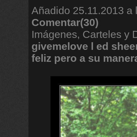
Añadido
25.11.2013 a 
Comentar(30)
Imágenes, Carteles y 
givemelove
l
ed
shee
feliz
pero
a
su
maner