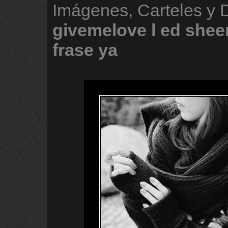
Imágenes, Carteles y 
givemelove
l
ed
shee
frase
ya