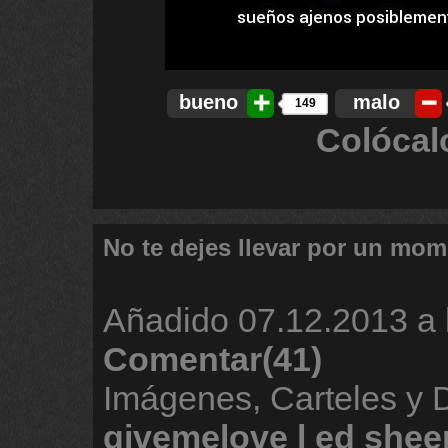
bueno
malo
149
Colócal
No te dejes llevar por un mo
Añadido
07.12.2013 a 
Comentar(41)
Imágenes, Carteles y 
givemelove
l
ed
shee