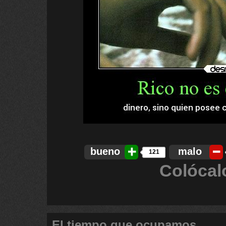
bueno
malo
121
Colócal
El tiempo que ocupamos