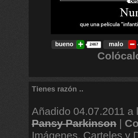
bueno
malo
2467
Colócal
Tienes razón ..
Añadido
04.07.2011 a 
Pansy Parkinson
|
Co
Imágenes, Carteles y