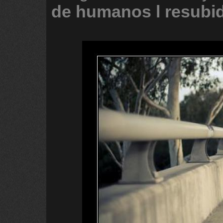
de
humanos
l
resubi