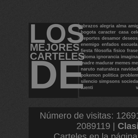
LOS
abrazos
alegria
alma
ami
bogota
caracter
casa
cel
deportes
desamor
deseos
MEJORES
enemigo
enfados
escuela
fiesta
filosofia
fisico
frase
CARTELES
DE
idioma
ignorancia
imagina
madre
madurar
memes
me
naruto
naturaleza
navidad
pokemon
politica
proble
silencio
simpsons
socied
tuenti
Número de visitas: 1269
2089119 |
Clas
Carteles en la página