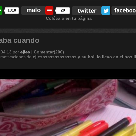
malo
1310
20
Colócalo en tu página
caba cuando
 04:13
por
ejies
|
Comentar(200)
smotivaciones de
ejiesssssssssssssss
y
su
boli
lo
llevo
en
el
bosil