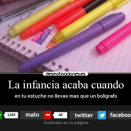
malo
1285
48
Colócalo en tu página