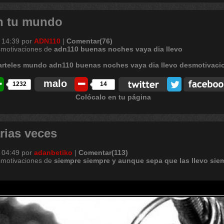
en tu mundo
 14:39
por
ADN110
|
Comentar(76)
smotivaciones de
adn110
buenas
noches
vaya
dia
llevo
malo
1232
14
Colócalo en tu página
rias veces
 04:49
por
adanbetiko
|
Comentar(113)
smotivaciones de
siempre
siempre
y
aunque
sepa
que
las
llevo
sie