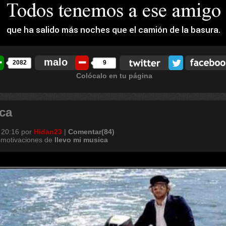
malo
2082
9
Colócalo en tu página
ca
 20:16
por
Hidan23
|
Comentar(84)
smotivaciones de
llevo
mi
musica