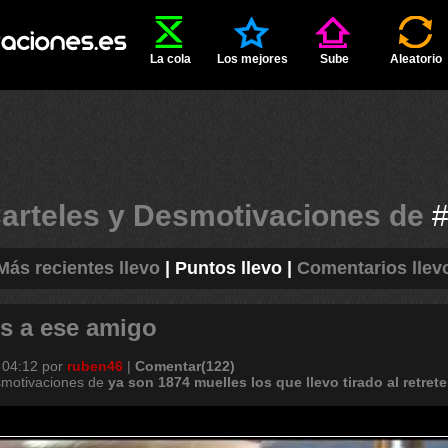
La cola
Los mejores
Sube
Aleatorio
arteles y Desmotivaciones de
Más recientes llevo
|
Puntos llevo
|
Comentarios llev
s a ese amigo
 04:12
por
ruben46
|
Comentar(122)
smotivaciones de
ya
son
1874
muelles
los
que
llevo
tirado
al
retrete