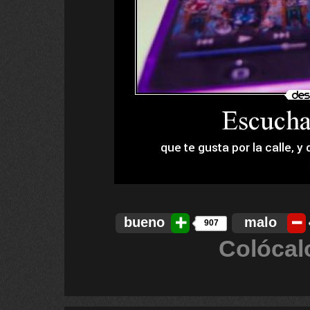
bueno
malo
907
Colócal