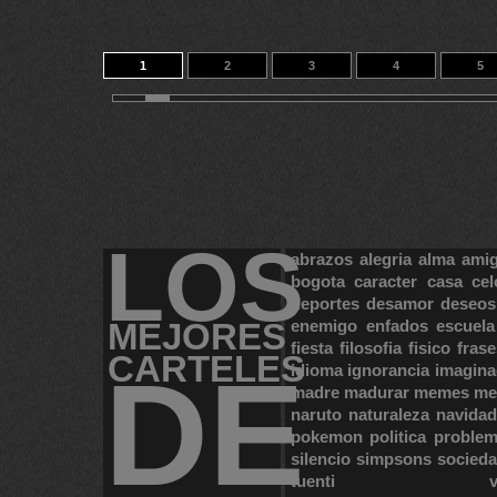
1
2
3
4
5
11
12
13
14
19
LOS
abrazos
alegria
alma
ami
bogota
caracter
casa
cel
deportes
desamor
deseos
MEJORES
enemigo
enfados
escuela
fiesta
filosofia
fisico
frase
CARTELES
DE
idioma
ignorancia
imagina
madre
madurar
memes
me
naruto
naturaleza
navidad
pokemon
politica
proble
silencio
simpsons
socied
tuenti