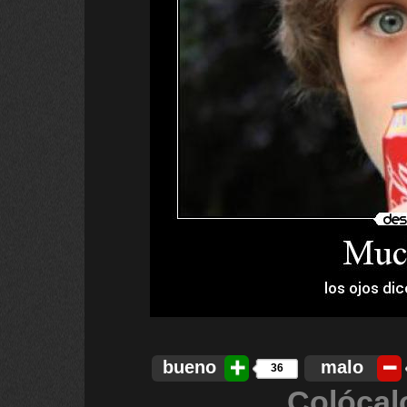
bueno
malo
36
Colócal