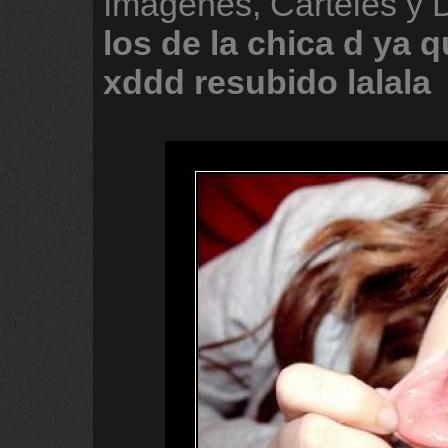
Imágenes, Carteles y
los
de
la
chica
d
ya
q
xddd
resubido
lalala