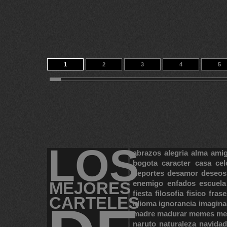
1
2
3
4
5
11
12
13
14
116
LOS
abrazos
alegria
alma
ami
bogota
caracter
casa
cel
deportes
desamor
deseos
MEJORES
enemigo
enfados
escuela
fiesta
filosofia
fisico
frase
CARTELES
idioma
ignorancia
imagina
madre
madurar
memes
me
naruto
naturaleza
navidad