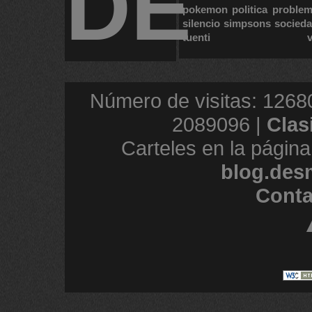
DE
pokemon
politica
proble
silencio
simpsons
socied
tuenti
Número de visitas: 1268
2089096 |
Clas
Carteles en la página
blog.des
Conta