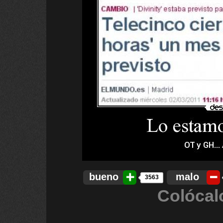
bueno
malo
3563
Colócal