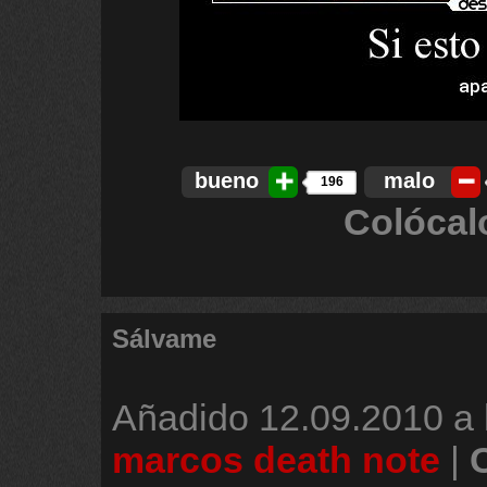
bueno
malo
196
Colócal
Sálvame
Añadido
12.09.2010 a 
marcos death note
|