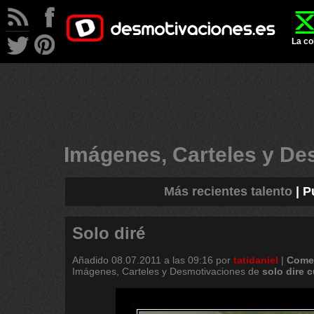
La co
Imágenes, Carteles y D
Más recientes talento
|
P
Solo diré
Añadido
08.07.2011 a las 09:16
por
tatidaniel
|
Comen
Imágenes, Carteles y Desmotivaciones de
solo
dire
c