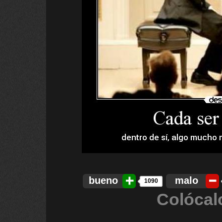
bueno
malo
1090
Colócal