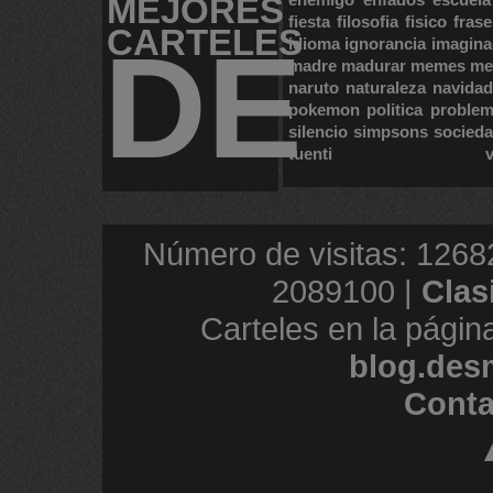
MEJORES
fiesta
filosofia
fisico
frase
CARTELES
DE
idioma
ignorancia
imagina
madre
madurar
memes
me
naruto
naturaleza
navidad
pokemon
politica
proble
silencio
simpsons
socied
tuenti
Número de visitas: 1268
2089100 |
Clas
Carteles en la págin
blog.des
Conta