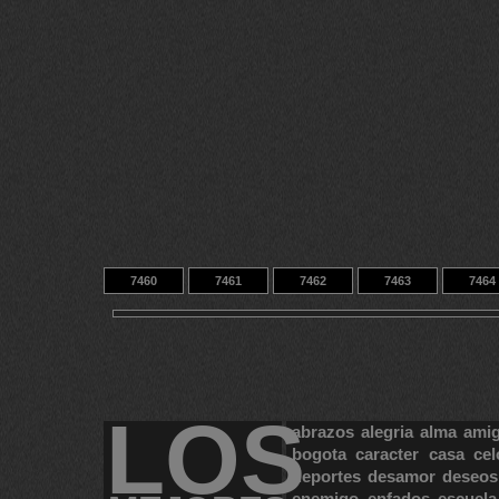
7460
7461
7462
7463
7464
7470
7471
7472
14
9433
LOS
abrazos
alegria
alma
ami
bogota
caracter
casa
cel
deportes
desamor
deseos
enemigo
enfados
escuela