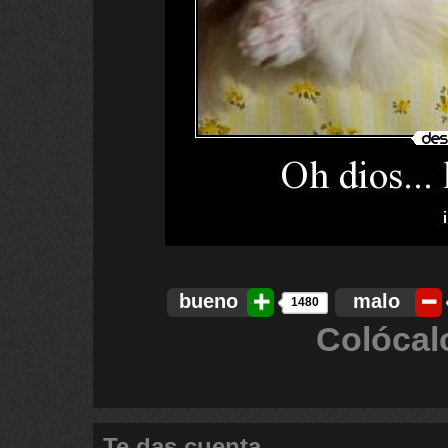
bueno
malo
1480
Colócal
Te das cuenta