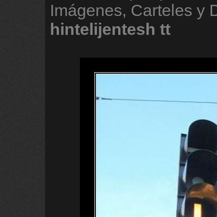
Imágenes, Carteles y
hintelijentesh
tt