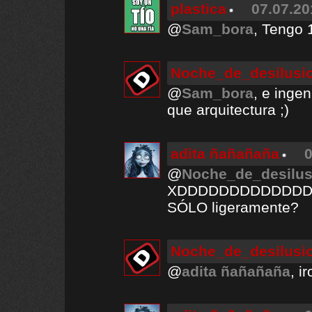
plastica
07.07.20
@
Sam_bora
, Tengo 1
Noche_de_desilusi
@
Sam_bora
, e inge
que arquitectura ;)
adita ñañañaña
0
@
Noche_de_desilus
XDDDDDDDDDDDD
SÓLO ligeramente?
Noche_de_desilusi
@
adita ñañañaña
, i