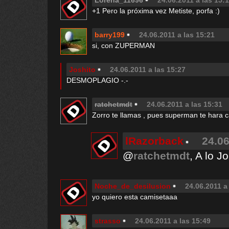
Lorena_11696
24.06.2011 a las 15:
+1 Pero la próxima vez Metiste, porfa :)
barry199
24.06.2011 a las 15:21
si, con ZUPERMAN
Joshito
24.06.2011 a las 15:27
DESMOPLAGIO -.-
ratchetmdt
24.06.2011 a las 15:31
Zorro te llamas , pues superman te hara caga
lRazorback
24.06
@
ratchetmdt
, A lo 
Noche_de_desilusion
24.06.2011 a
yo quiero esta camisetaaa
strasso
24.06.2011 a las 15:49