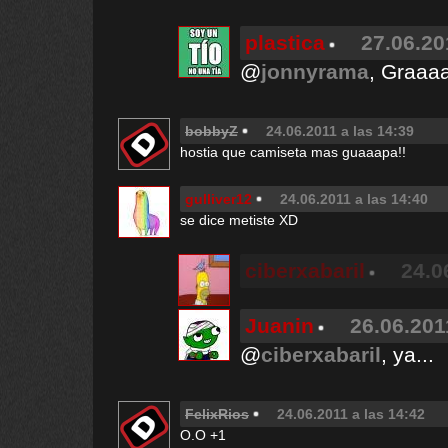
plastica
27.06.20
@
jonnyrama
, Graaa
bobbyZ
24.06.2011 a las 14:39
hostia que camiseta mas guaaapa!!
gulliver12
24.06.2011 a las 14:40
se dice metiste XD
ciberxabaril
24.0
Juanin
26.06.201
@
ciberxabaril
, ya...
FelixRios
24.06.2011 a las 14:42
O.O +1