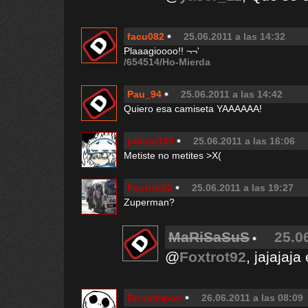
facu082
25.06.2011 a las 14:32
Plaaagioooo!! ¬¬'
/654514/Ho-Mierda
Pau_94
25.06.2011 a las 14:42
Quiero esa camiseta YAAAAAA!
polojo100
25.06.2011 a las 16:06
Metiste no metites >X(
Foxtrot92
25.06.2011 a las 19:27
Zuperman?
MaRiSaSuS
25.0
@
Foxtrot92
, jajajaja
Donpimpon
26.06.2011 a las 08:09