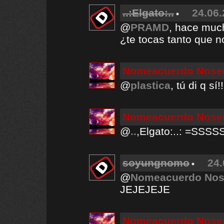
..:Elgato:..
24.06.
@
PRAMD
, hace muc
¿te tocas tanto que 
Nomeacuerdo Nos
@
plastica
, tú di q s
Nomeacuerdo Nos
@
..
,Elgato:..: =SSSS
soyungnomo
24.
@
Nomeacuerdo No
JEJEJEJE
Nomeacuerdo Nos