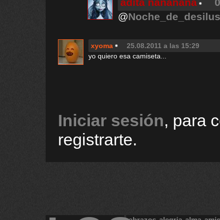
adita ñañañaña
0
@
Noche_de_desilus
xyoma
25.08.2011 a las 15:29
yo quiero esa camiseta...
Iniciar sesión
, para 
registrarte.
abrazos
alegria
alma
ami