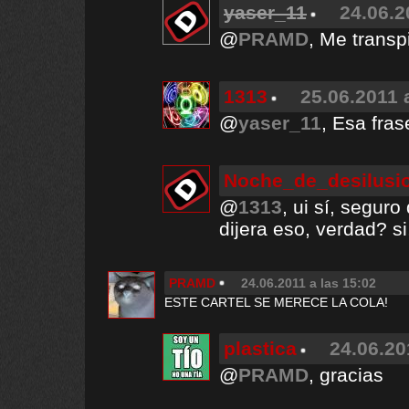
yaser_11
24.06.2
@
PRAMD
, Me trans
1313
25.06.2011 
@
yaser_11
, Esa fras
Noche_de_desilusi
@
1313
, ui sí, segur
dijera eso, verdad? si, 
PRAMD
24.06.2011 a las 15:02
ESTE CARTEL SE MERECE LA COLA!
plastica
24.06.20
@
PRAMD
, gracias