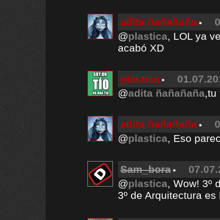
adita ñañañaña
0
@
plastica
, LOL ya v
acabó XD
plastica
01.07.20
@
adita ñañañaña
,tu
adita ñañañaña
0
@
plastica
, Eso pare
Sam_bora
07.07.
@
plastica
, Wow! 3º 
3º de Arquitectura es