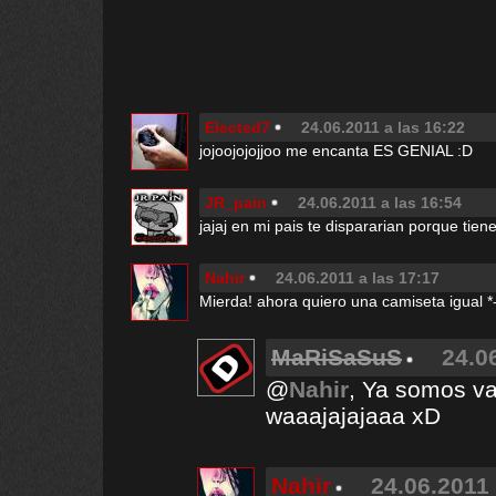
Elected7
24.06.2011 a las 16:22
jojoojojojjoo me encanta ES GENIAL :D
JR_pain
24.06.2011 a las 16:54
jajaj en mi pais te dispararian porque tiene
Nahir
24.06.2011 a las 17:17
Mierda! ahora quiero una camiseta igual *
MaRiSaSuS
24.0
@
Nahir
, Ya somos var
waaajajajaaa xD
Nahir
24.06.2011 