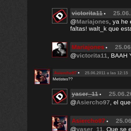
victorita11
25.06.
@
Mariajones
, ya he
faltas! walt_k que e
Mariajones
25.06
@
victorita11
, BAAH
Asiercho97
25.06.2011 a las 12:15
Metistes??
yaser_11
25.06.2
@
Asiercho97
, el que
Asiercho97
25.06
@
yaser_11
, Que se e