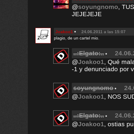
@
soyungnomo
, TU
JEJEJEJE
Joakoo1
24.06.2011 a las 15:07
plagio, de un cartel mio.
..:Elgato:..
24.06.
@
Joakoo1
, Qué mala
-1 y denunciado por v
soyungnomo
24.
@
Joakoo1
, NOS SU
..:Elgato:..
24.06.
@
Joakoo1
, ostias p