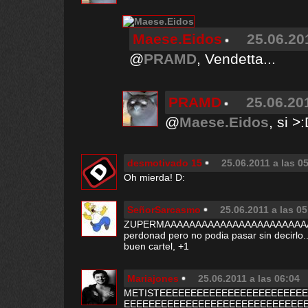
Maese.Eidos
25.06.20
@
PRAMD
, Vendetta...
PRAMD
25.06.20
@
Maese.Eidos
, si >
desmotivado 15
25.06.2011 a las 0
Oh mierda! D:
SeñorSarcasmo
25.06.2011 a las 05
ZUPERMAAAAAAAAAAAAAAAAAAAAAAA
perdonad pero no podia pasar sin decirlo..
buen cartel, +1
Mariajones
25.06.2011 a las 06:04
METISTEEEEEEEEEEEEEEEEEEEEEEE
EEEEEEEEEEEEEEEEEEEEEEEEEEEEE