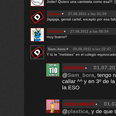
Joder! Quiero una camiseta como esa!!! :]
Eidesis
27.06.2011 a las 01:39
Jajajaja, genial cartel, excepto por esa fal
Villata22
27.06.2011 a las 06:54
muy bueno!!
Sam_bora
30.06.2011 a las 22:47
Y tú te "metistes" en el colegio equivocado
plastica
01.07.20
@
Sam_bora
, tengo 
callar ^^ y en 3º de l
la ESO
ciberxabaril
01.0
@
plastica
, y de que 