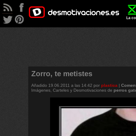
La co
Zorro, te metistes
Añadido
19.06.2011 a las 14:42
por
plastica
|
Coment
Imágenes, Carteles y Desmotivaciones de
perros
gat