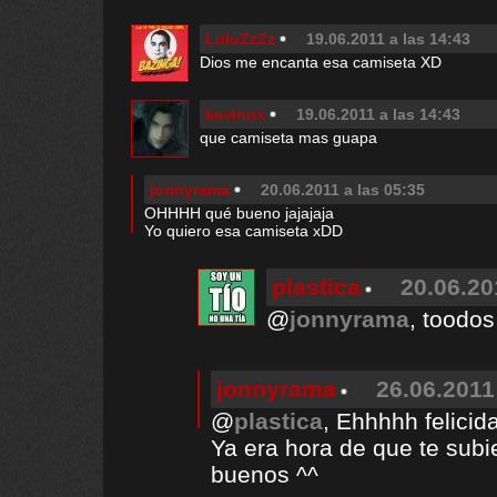
LuluZzZz
19.06.2011 a las 14:43
Dios me encanta esa camiseta XD
kevinnx
19.06.2011 a las 14:43
que camiseta mas guapa
jonnyrama
20.06.2011 a las 05:35
OHHHH qué bueno jajajaja
Yo quiero esa camiseta xDD
plastica
20.06.20
@
jonnyrama
, toodo
jonnyrama
26.06.2011
@
plastica
, Ehhhhh felicid
Ya era hora de que te subi
buenos ^^