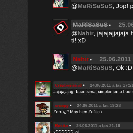
@
MaRiSaSuS
, Jop! 
MaRiSaSuS
25.0
@
Nahir
, jajajajjajaj
ti! xD
Nahir
25.06.2011 
@
MaRiSaSuS
, Ok :D
Creativemind
24.06.2011 a las 17:2
Jajajajajaj¡¡ buenísima, simplemente buen
creepy
24.06.2011 a las 19:28
Zorro¿? Mas bien Zofilico
Besito
24.06.2011 a las 21:19
xDDDDDD lol