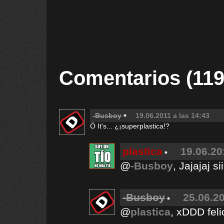
Comentarios (119
-Busboy
19.06.2011 a las 14:43
Ö It's... ¿¡superplastica!?
plastica
19.06.20
@
-Busboy
, Jajajaj si
-Busboy
25.06.20
@
plastica
, xDDD feli