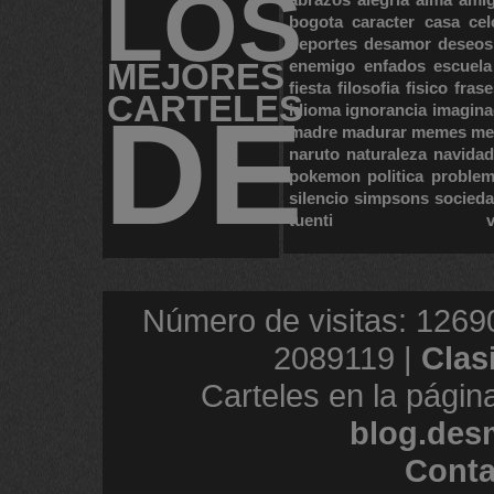
LOS
bogota
caracter
casa
cel
deportes
desamor
deseos
MEJORES
enemigo
enfados
escuela
fiesta
filosofia
fisico
frase
CARTELES
DE
idioma
ignorancia
imagina
madre
madurar
memes
me
naruto
naturaleza
navidad
pokemon
politica
proble
silencio
simpsons
socied
tuenti
Número de visitas: 1269
2089119 |
Clas
Carteles en la págin
blog.des
Conta