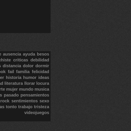
e
ausencia
ayuda
besos
chiste
criticas
debilidad
s
distancia
dolor
dormir
ook
fail
familia
felicidad
er
historia
humor
ideas
ad
literatura
llorar
locura
rte
mujer
mundo
musica
s
pasado
pensamientos
rock
sentimientos
sexo
tas
tonto
trabajo
tristeza
videojuegos