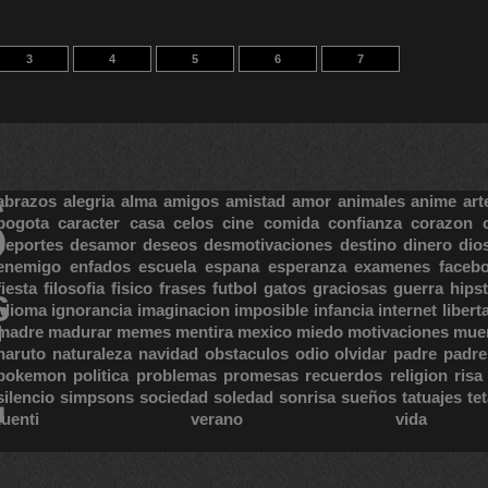
3
4
5
6
7
S
abrazos
alegria
alma
amigos
amistad
amor
animales
anime
art
bogota
caracter
casa
celos
cine
comida
confianza
corazon
deportes
desamor
deseos
desmotivaciones
destino
dinero
dio
enemigo
enfados
escuela
espana
esperanza
examenes
faceb
fiesta
filosofia
fisico
frases
futbol
gatos
graciosas
guerra
hipst
S
E
idioma
ignorancia
imaginacion
imposible
infancia
internet
libert
madre
madurar
memes
mentira
mexico
miedo
motivaciones
mue
naruto
naturaleza
navidad
obstaculos
odio
olvidar
padre
padre
pokemon
politica
problemas
promesas
recuerdos
religion
risa
silencio
simpsons
sociedad
soledad
sonrisa
sueños
tatuajes
te
tuenti
verano
vida