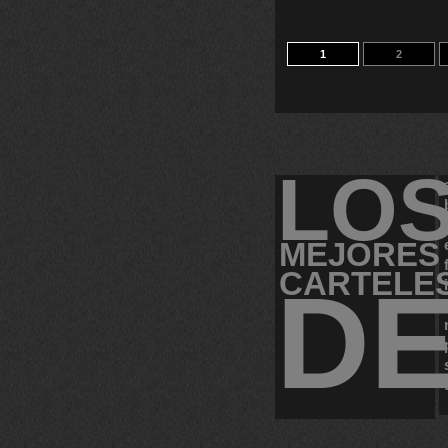
1
2
LO
MEJORES
CARTELE
D