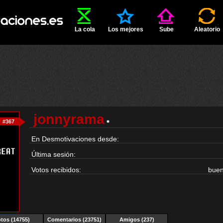
La cola
Los mejores
Sube
Aleatorio
jonnyrama
#367
En Desmotivaciones desde:
Última sesión:
Votos recibidos:
bue
tos (14755)
Comentarios (23751)
Amigos (237)