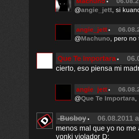
Machuno
06.08.2
@
angie_jett
, si kuan
angie_jett
06.08.
@
Machuno
, pero no 
Que Te Importara
06.
cierto, eso piensa mi mad
angie_jett
06.08.
@
Que Te Importara
,
-Busboy
06.08.2011 a
menos mal que yo no me a
yonki violador D: