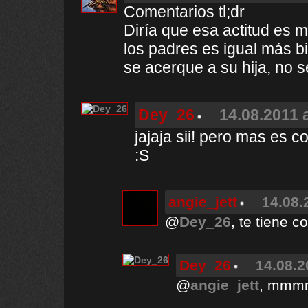
Comentarios tl;dr
Diría que esa actitud es 
los padres es igual más b
se acerque a su hija, no 
Dey_26
14.08.2011 
jajaja sii! pero mas es 
:S
angie_jett
14.08.
@
Dey_26
, te tiene 
Dey_26
14.08.2
@
angie_jett
, mmmm