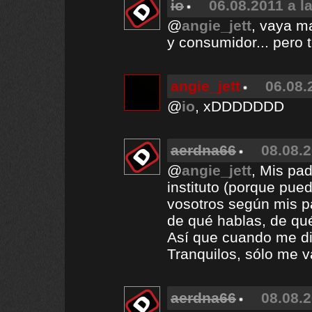
io
06.08.2011 a l
@
angie_jett
, vaya m
y consumidor... pero t
angie_jett
06.08.
@
io
, xDDDDDDD
aerdna66
08.08.2
@
angie_jett
, Mis pa
instituto (porque pue
vosotros según mis p
de qué hablas, de qué
Así que cuando me di
Tranquilos, sólo me v
aerdna66
08.08.2