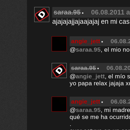
saraa.95
06.08.2011 a
ajajajajjajaajajaj en mi c
angie_jett
06.08.
@
saraa.95
, el mio n
saraa.95
06.08.20
@
angie_jett
, el mío 
yo papa relax jajaja x
angie_jett
06.08.
@
saraa.95
, mi madre
qué se me ha ocurrido
.