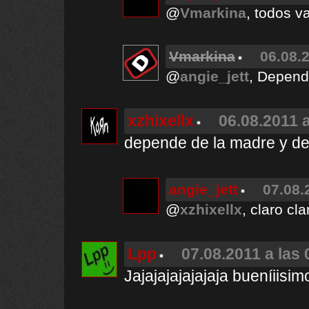
@
Vmarkina
, todos 
Vmarkina
06.08.2
@
angie_jett
, Depende
xzhixellx
06.08.2011 a
depende de la madre y del
angie_jett
07.08.
@
xzhixellx
, claro cla
Lpp
07.08.2011 a las 
Jajajajajajajaja bueníiisi