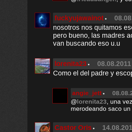
fuckyujawainot
08.08
nosotros nos quitamos e
pero bueno, las madres ac
van buscando eso u.u
lorenita23
08.08.2011
Como el del padre y esco
angie_jett
08.08.
@
lorenita23
, una ve
merodeando saco un
Castor Oris
14.08.201