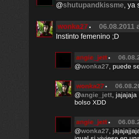
@
shutupandkissme
, ya
wonka27
06.08.2011 
Instinto femenino ;D
angie_jett
06.08.
@
wonka27
, puede s
wonka27
06.08.2
@
angie_jett
, jajajaj
bolso XDD
angie_jett
06.08.
@
wonka27
, jajajajj
igual si viviese en u