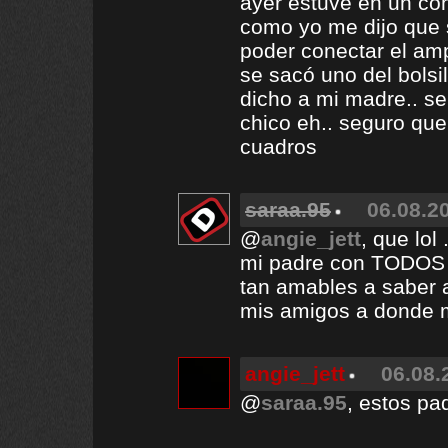
ayer estuve en un con
como yo me dijo que 
poder conectar el amp
se sacó uno del bolsi
dicho a mi madre.. se
chico eh.. seguro que
cuadros
saraa.95
06.08.20
@
angie_jett
, que lol 
mi padre con TODOS 
tan amables a saber 
mis amigos a donde me
angie_jett
06.08.
@
saraa.95
, estos pad