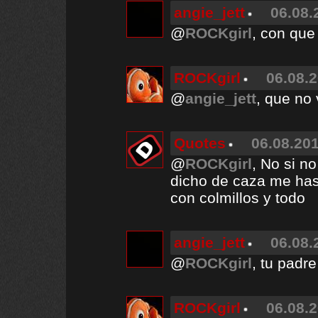
angie_jett
06.08.
@
ROCKgirl
, con que
ROCKgirl
06.08.2
@
angie_jett
, que no
Quotes
06.08.201
@
ROCKgirl
, No si n
dicho de caza me has
con colmillos y todo
angie_jett
06.08.
@
ROCKgirl
, tu padr
ROCKgirl
06.08.2