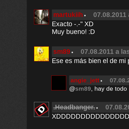
martukiih
07.08.2011 
Exacto -.-" XD
Muy bueno! :D
sm89
07.08.2011 a la
Ese es más bien el de mi
angie_jett
07.08.
@
sm89
, hay de todo
.Headbanger.
07.08.2
XDDDDDDDDDDDDDD