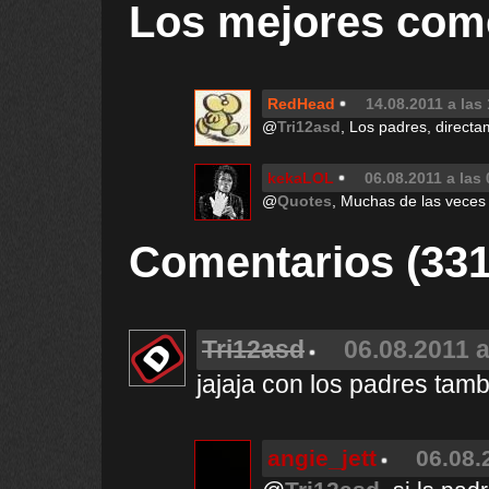
Los mejores com
RedHead
14.08.2011 a las
@
Tri12asd
, Los padres, directa
kekaLOL
06.08.2011 a las
@
Quotes
, Muchas de las veces 
Comentarios (331
Tri12asd
06.08.2011 a
jajaja con los padres tam
angie_jett
06.08.