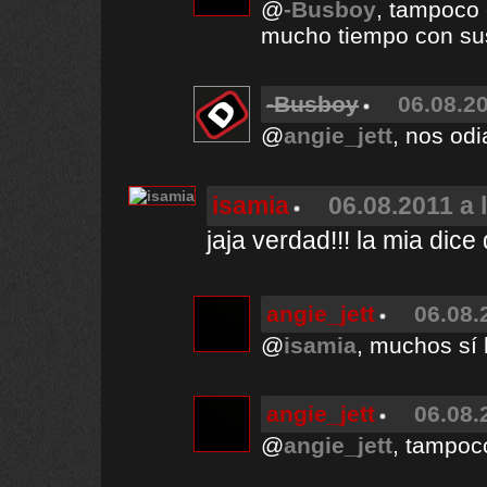
@
-Busboy
, tampoco 
mucho tiempo con sus
-Busboy
06.08.20
@
angie_jett
, nos od
isamia
06.08.2011 a 
jaja verdad!!! la mia dice
angie_jett
06.08.
@
isamia
, muchos sí
angie_jett
06.08.
@
angie_jett
, tampoc