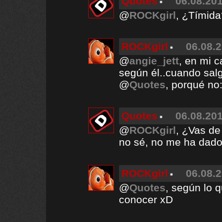
Quotes
06.08.201
@
ROCKgirl
, ¿Tímida
ROCKgirl
06.08.2
@
angie_jett
, en mi 
según él..cuando salg
@
Quotes
, porqué no:
Quotes
06.08.201
@
ROCKgirl
, ¿Vas de
no sé, no me ha dado
ROCKgirl
06.08.2
@
Quotes
, según lo q
conocer xD