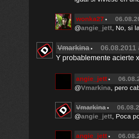
wonka27
06.08.2
@
angie_jett
, No, si
Vmarkina
06.08.2011 
Y probablemente acierte 
angie_jett
06.08.
@
Vmarkina
, pero ca
Vmarkina
06.08.2
@
angie_jett
, Poca po
angie_jett
06.08.