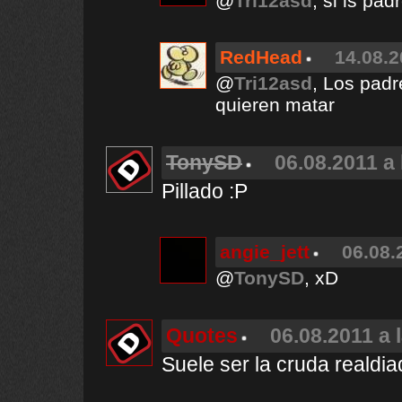
@
Tri12asd
, si ls pa
RedHead
14.08.2
@
Tri12asd
, Los padr
quieren matar
TonySD
06.08.2011 a 
Pillado :P
angie_jett
06.08.
@
TonySD
, xD
Quotes
06.08.2011 a 
Suele ser la cruda realdia