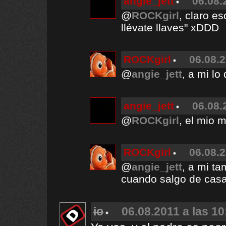
angie_jett
06.08.
@
ROCKgirl
, claro e
llévate llaves" xDDD
ROCKgirl
06.08.2
@
angie_jett
, a mi lo
angie_jett
06.08.
@
ROCKgirl
, el mio 
ROCKgirl
06.08.2
@
angie_jett
, a mi ta
cuando salgo de cas
io
06.08.2011 a las 10