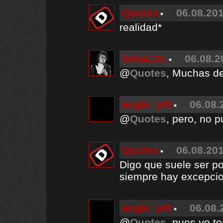
Quotes
06.08.201
realidad*
kekaLOL
06.08.2
@
Quotes
, Muchas de
angie_jett
06.08.
@
Quotes
, pero, no 
Quotes
06.08.201
Digo que suele ser p
siempre hay excepcio
angie_jett
06.08.
@
Quotes
, pues yo t