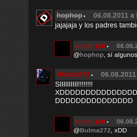
hophop
06.08.2011 a 
jajajaja y los padres tambi
angie_jett
06.08.
@
hophop
, sí algunos
Bulma272
06.08.2011
SIIIIIIIIII!!!!!!!!
XDDDDDDDDDDDDDD
DDDDDDDDDDDDDDD
angie_jett
06.08.
@
Bulma272
, xDD