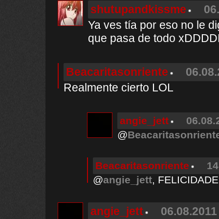
shutupandkissme
06
Ya ves tía por eso no le 
que pasa de todo xDDD
Beacaritasonriente
06.08.
Realmente cierto LOL
angie_jett
06.08.
@
Beacaritasonrient
Beacaritasonriente
14
@
angie_jett
, FELICIDAD
angie_jett
06.08.2011 