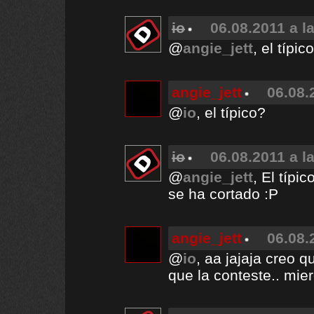
io
06.08.2011 a l
@
angie_jett
, el típico
angie_jett
06.08.
@
io
, el típico?
io
06.08.2011 a l
@
angie_jett
, El típ
se ha cortado :P
angie_jett
06.08.
@
io
, aa jajaja creo 
que la conteste.. mie