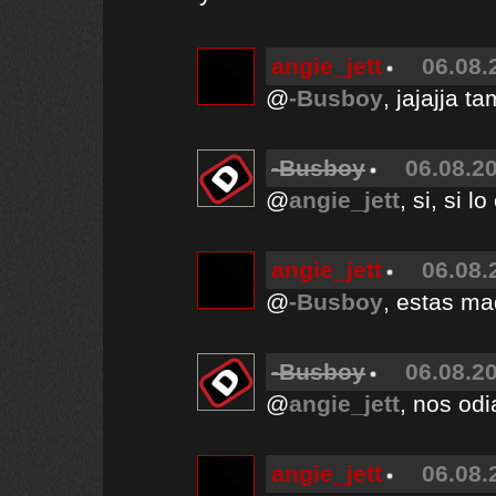
angie_jett
06.08.
@
-Busboy
, jajajja 
-Busboy
06.08.20
@
angie_jett
, si, si l
angie_jett
06.08.
@
-Busboy
, estas ma
-Busboy
06.08.20
@
angie_jett
, nos odi
angie_jett
06.08.