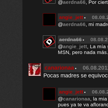
@
aerdna66
, Por cier
angie_jett
08.08.
@
aerdna66
, mi mad
aerdna66
08.08.2
@
angie_jett
, La mía
MSN, pero nada más
canarionaa
06.08.201
Pocas madres se equivo
angie_jett
06.08.
@
canarionaa
, la mi
pues ya te va afloran