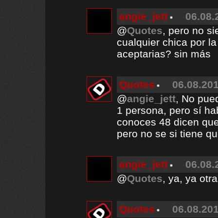
angie_jett
06.08.
@
Quotes
, pero no s
cualquier chica por l
aceptarias? sin más
Quotes
06.08.201
@
angie_jett
, No pue
1 persona, pero sí h
conoces 48 dicen que 
pero no se si tiene q
angie_jett
06.08.
@
Quotes
, ya, ya otr
Quotes
06.08.201