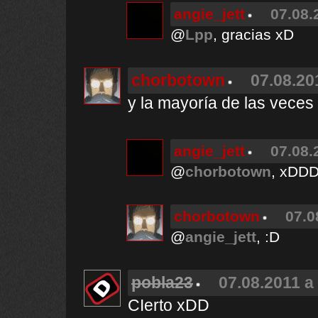
angie_jett
07.08.
@
Lpp
, gracias xD
chorbotown
07.08.20
y la mayoría de las veces 
angie_jett
07.08.
@
chorbotown
, xDD
chorbotown
07.0
@
angie_jett
, :D
pobla23
07.08.2011 a
CIerto xDD