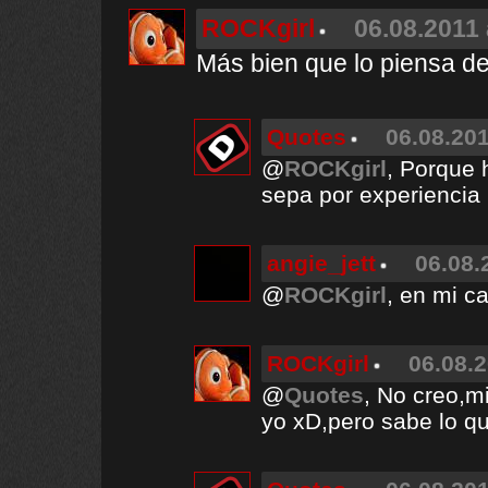
ROCKgirl
06.08.2011 
Más bien que lo piensa de
Quotes
06.08.201
@
ROCKgirl
, Porque 
sepa por experiencia 
angie_jett
06.08.
@
ROCKgirl
, en mi c
ROCKgirl
06.08.2
@
Quotes
, No creo,m
yo xD,pero sabe lo qu