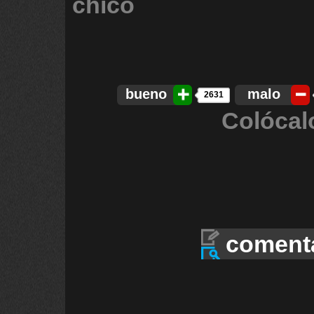
chico
bueno
malo
2631
Colócal
coment