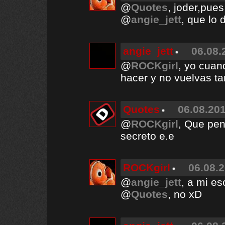
@
Quotes
, joder,pue
@
angie_jett
, que lo 
angie_jett
06.08.
@
ROCKgirl
, yo cuan
hacer y no vuelvas ta
Quotes
06.08.201
@
ROCKgirl
, Que pen
secreto e.e
ROCKgirl
06.08.2
@
angie_jett
, a mi e
@
Quotes
, no xD