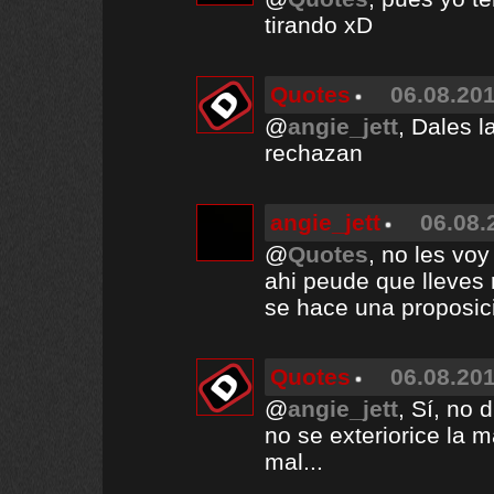
tirando xD
Quotes
06.08.201
@
angie_jett
, Dales 
rechazan
angie_jett
06.08.
@
Quotes
, no les vo
ahi peude que lleves 
se hace una proposici
Quotes
06.08.201
@
angie_jett
, Sí, no 
no se exteriorice la m
mal...