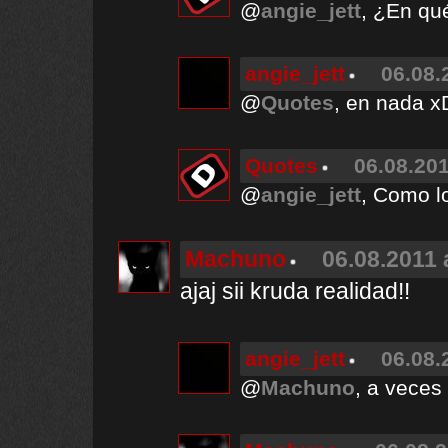
@
angie_jett
, ¿En qu
angie_jett
06.08.
@
Quotes
, en nada x
Quotes
06.08.201
@
angie_jett
, Como lo
Machuno
06.08.2011 
ajaj sii kruda realidad!!
angie_jett
06.08.
@
Machuno
, a veces