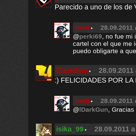
Parecido a uno de los de 
Vaeb
28.09.2011 
@
perki69
, no fue mi 
cartel con el que me i
puedo obligarte a que 
lDarkGun
28.09.2011 
:) FELICIDADES POR LA
Vaeb
28.09.2011 
@
lDarkGun
, Gracias
isika_99
28.09.2011 a