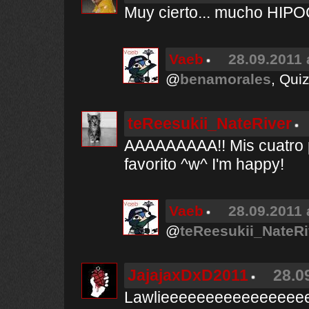
Muy cierto... mucho HIPOC
Vaeb
28.09.2011 
@
benamorales
, Qui
teReesukii_NateRiver
AAAAAAAAA!! Mis cuatro p
favorito ^w^ I'm happy!
Vaeb
28.09.2011 
@
teReesukii_NateRi
JajajaxDxD2011
28.0
Lawlieeeeeeeeeeeeeeeee