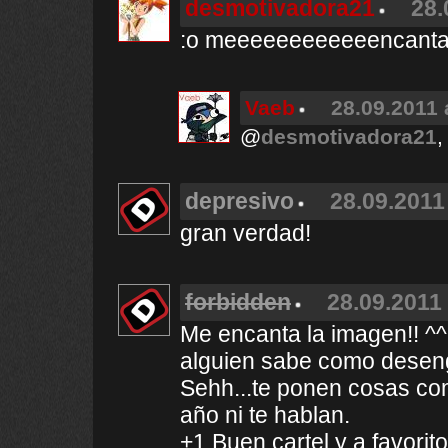
desmotivadora21
28.
:o meeeeeeeeeeeencanta
Vaeb
28.09.2011 
@
desmotivadora21
,
depresivo
28.09.2011
gran verdad!
forbidden
28.09.2011 
Me encanta la imagen!! ^^
alguien sabe como deseng
Sehh...te ponen cosas como
año ni te hablan.
+1 Buen cartel y a favorito