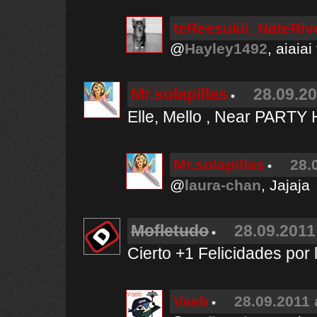
teReesukii_NateRiv
@
Hayley1492
, aiaia
Mr.solapillas
28.09.20
Elle, Mello , Near PARTY
Mr.solapillas
28.
@
laura-chan
, Jajaja
Mofletudo
28.09.2011
Cierto +1 Felicidades por 
Vaeb
28.09.2011 