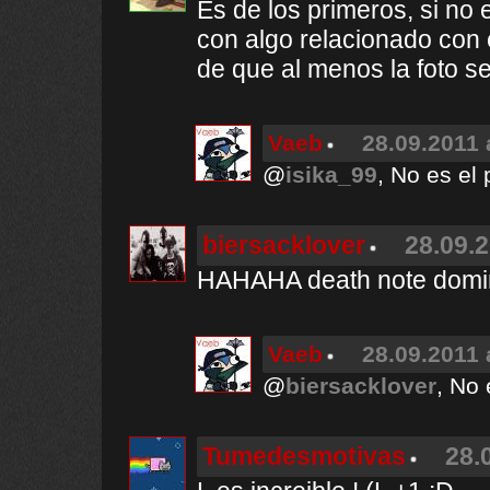
Es de los primeros, si no 
con algo relacionado con 
de que al menos la foto s
Vaeb
28.09.2011 
@
isika_99
, No es el 
biersacklover
28.09.2
HAHAHA death note domin
Vaeb
28.09.2011 
@
biersacklover
, No 
Tumedesmotivas
28.