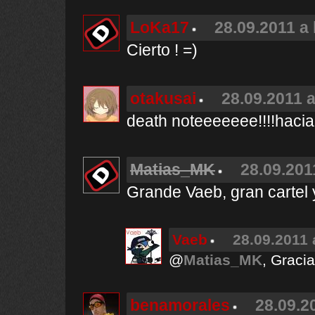
LoKa17
28.09.2011 a 
Cierto ! =)
otakusai
28.09.2011 a
death noteeeeeee!!!!hacia
Matias_MK
28.09.201
Grande Vaeb, gran cartel 
Vaeb
28.09.2011 
@
Matias_MK
, Graci
benamorales
28.09.2