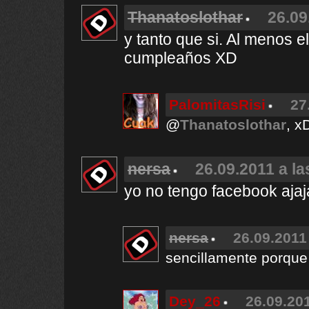
Thanatoslothar
26.09
y tanto que si. Al menos 
cumpleaños XD
PalomitasRisi
27
@
Thanatoslothar
, x
nersa
26.09.2011 a la
yo no tengo facebook ajaj
nersa
26.09.2011
sencillamente porque 
Dey_26
26.09.201