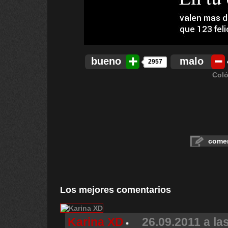
bueno
malo
2957
Coló
comen
Los mejores comentarios
Karina XD
26.09.2011 a la