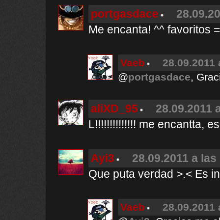
portgasdace
28.09.20
Me encanta! ^^ favoritos 
Vaeb
28.09.2011 
@
portgasdace
, Grac
aliXD_95
28.09.2011 a
L!!!!!!!!!!!!!! me encantta, e
Ayi3
28.09.2011 a las
Que puta verdad >.< Es inc
Vaeb
28.09.2011 