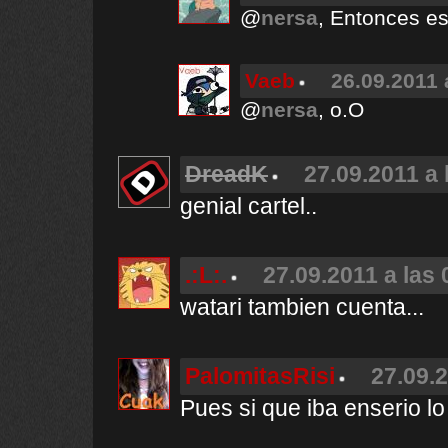
@
nersa
, Entonces es 
Vaeb
26.09.2011 
@
nersa
, o.O
DreadK
27.09.2011 a 
genial cartel..
.:L:.
27.09.2011 a las 
watari tambien cuenta...
PalomitasRisi
27.09.2
Pues si que iba enserio l