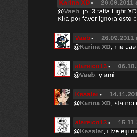
Karina XD
26.09.2011 
@
Vaeb
, jo :3 falta Light X
Kira por favor ignora este 
Vaeb
26.09.2011 
@
Karina XD
, me cae
alareico13
06.10.
@
Vaeb
, y ami
Kessler
14.11.20
@
Karina XD
, ala mol
alareico13
15.11.
@
Kessler
, i lve eiji n