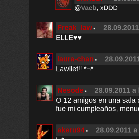
@
Vaeb
, xDDD
Freak_law
28.09.2011
ELLE♥♥
laura-chan
28.09.2011
Lawliet!! *¬*
Nesode
28.09.2011 a 
O 12 amigos en una sala de
fue mi cumpleaños, menu
akeru94
28.09.2011 a