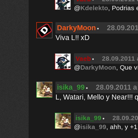
@
Kdelekto
, Podrias 
DarkyMoon
28.09.201
Viva L!! xD
Vaeb
28.09.2011 
@
DarkyMoon
, Que v
isika_99
28.09.2011 a
L, Watari, Mello y Near!!!
isika_99
28.09.20
@
isika_99
, ahh, y +1