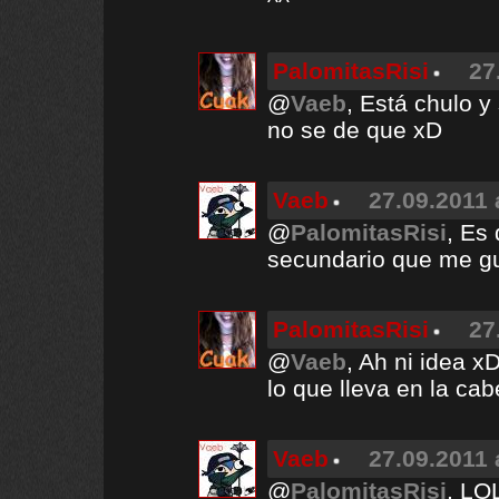
^^
PalomitasRisi
27
@
Vaeb
, Está chulo 
no se de que xD
Vaeb
27.09.2011 
@
PalomitasRisi
, Es 
secundario que me g
PalomitasRisi
27
@
Vaeb
, Ah ni idea x
lo que lleva en la ca
Vaeb
27.09.2011 
@
PalomitasRisi
, LO