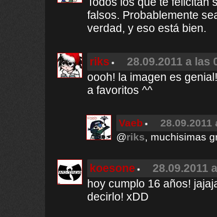
Todos los que te felicita
falsos. Probablemente se
verdad, y eso está bien.
riks
28.09.2011 a las 
oooh! la imagen es genial
a favoritos ^^
Vaeb
28.09.2011 
@
riks
, muchisimas gr
koesone
28.09.2011 a
hoy cumplo 16 años! jajaj
decirlo! xDD