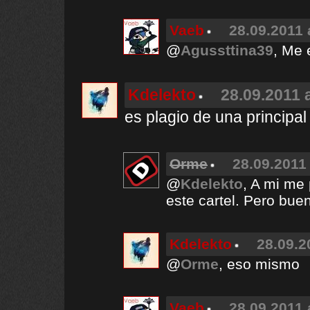
Vaeb
28.09.2011 
@
Agussttina39
, Me 
Kdelekto
28.09.2011 
es plagio de una principa
Orme
28.09.2011 
@
Kdelekto
, A mi me
este cartel. Pero bue
Kdelekto
28.09.2
@
Orme
, eso mismo
Vaeb
28.09.2011 