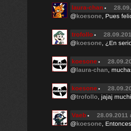
laura-chan
28.09
@
koesone
, Pues feli
trofollo
28.09.201
@
koesone
, ¿En serio
koesone
28.09.2
@
laura-chan
, mucha
koesone
28.09.2
@
trofollo
, jajaj much
Vaeb
28.09.2011 
@
koesone
, Entonces 