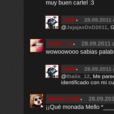
muy buen cartel :3
Vaeb
28.09.2011 
@
JajajaxDxD2011
, 
thaiis_12
28.09.2011 
wowoowooo sabias palabr
Vaeb
28.09.2011 
@
thaiis_12
, Me pare
identificado con mi 
Hayley1492
28.09.201
¡¡Qué monada Mello *____