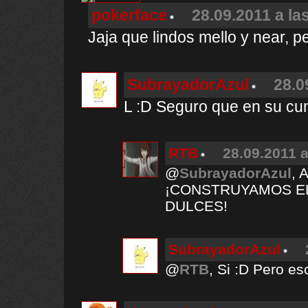
pokerface
28.09.2011 a la
Jaja que lindos mello y near, p
SubrayadorAzul
28.0
L :D Seguro que en su cum
RTB
28.09.2011 a
@
SubrayadorAzul
, 
¡CONSTRUYAMOS EL
DULCES!
SubrayadorAzul
@
RTB
, Si :D Pero es