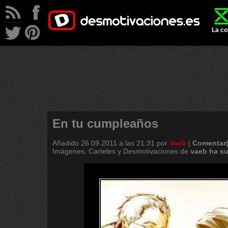
La co
En tu cumpleaños
Añadido
26.09.2011 a las 21:31
por
Vaeb
|
Comentar(
Imágenes, Carteles y Desmotivaciones de
vaeb
ha
su