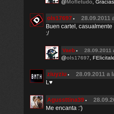
@
Mofletudo
, Gracias
ols17697
28.09.2011 
Buen cartel, casualmente
:/
Vaeb
28.09.2011 
@
ols17697
, FElicita
ziuyziu
28.09.2011 a 
L♥
Agussttina39
28.09.2
Me encanta :')