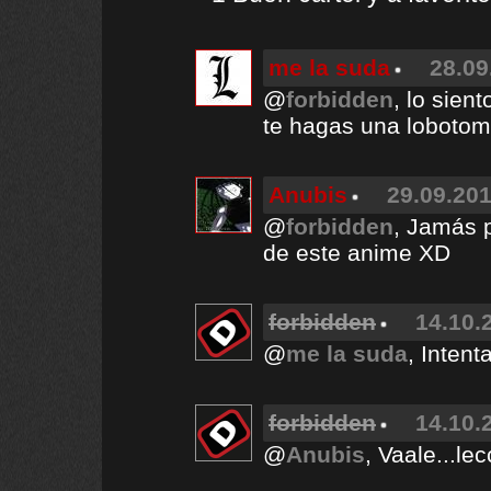
me la suda
28.09
@
forbidden
, lo sien
te hagas una lobotomí
Anubis
29.09.201
@
forbidden
, Jamás 
de este anime XD
forbidden
14.10.
@
me la suda
, Intent
forbidden
14.10.
@
Anubis
, Vaale...le