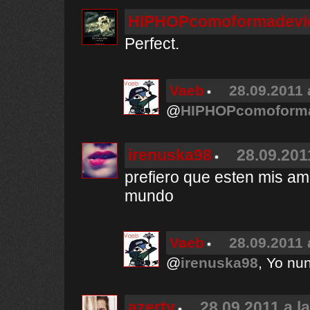
HIPHOPcomoformadevi
Perfect.
Vaeb
28.09.2011 
@
HIPHOPcomoform
irenuska98
28.09.201
prefiero que esten mis ami
mundo
Vaeb
28.09.2011 
@
irenuska98
, Yo nu
azerty
28.09.2011 a l