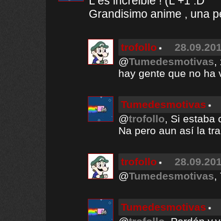
L es increible ! (L +1 :D
Grandisimo anime , una p
trofollo
28.09.201
@
Tumedesmotivas
,
hay gente que no ha v
Tumedesmotivas
@
trofollo
, Si estaba 
Na pero aun así la tra
trofollo
28.09.201
@
Tumedesmotivas
,
Tumedesmotivas