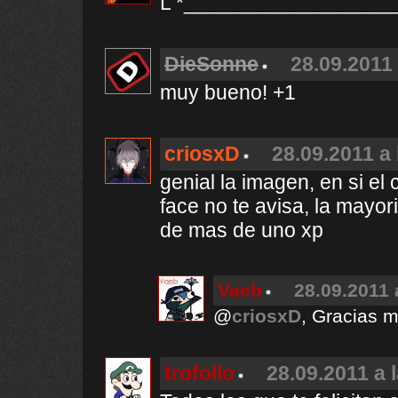
L *__________________
DieSonne
28.09.2011 
muy bueno! +1
criosxD
28.09.2011 a 
genial la imagen, en si el 
face no te avisa, la mayo
de mas de uno xp
Vaeb
28.09.2011 
@
criosxD
, Gracias m
trofollo
28.09.2011 a 