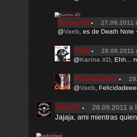
Karina XD
27.09.2011 
@
Vaeb
, es de Death Note
Vaeb
28.09.2011 
@
Karina XD
, Ehh... 
PalomitasRisi
29
@
Vaeb
, Felicidadee
lixiru77
28.09.2011 a 
Jajaja, ami mientras quie