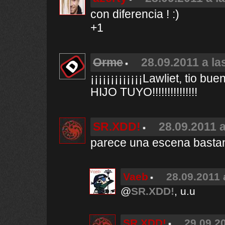
con diferencia ! :)
+1
Orme
28.09.2011 a la
¡¡¡¡¡¡¡¡¡¡¡¡¡Lawliet, ti
HIJO TUYO!!!!!!!!!!!!!!!
SR.XDD!
28.09.2011 a
parece una escena bastant
Vaeb
28.09.2011 
@
SR.XDD!
, u.u
SR.XDD!
29.09.20