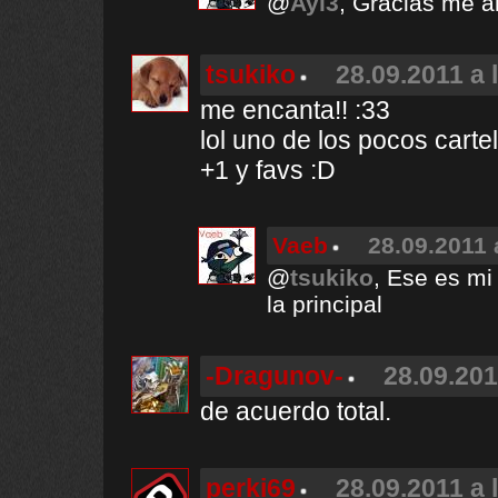
@
Ayi3
, Gracias me a
tsukiko
28.09.2011 a 
me encanta!! :33
lol uno de los pocos carte
+1 y favs :D
Vaeb
28.09.2011 
@
tsukiko
, Ese es mi
la principal
-Dragunov-
28.09.201
de acuerdo total.
perki69
28.09.2011 a 