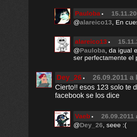
Pauloba
15.11.20
@
alareico13
, En cue
alareico13
15.11.
@
Pauloba
, da igual 
ser perfectamente el
Dey_26
26.09.2011 a 
Cierto!! esos 123 solo te
facebook se los dice
Vaeb
26.09.2011 
@
Dey_26
, seee :(