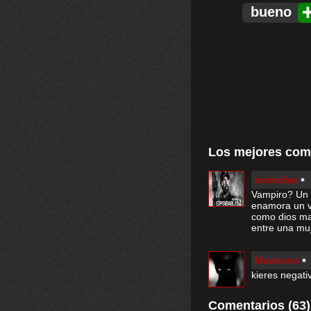
bueno
Los mejores com
norrisfan
Vampiro? Un 
enamora un v
como dios man
entre una muj
Machuno
kieres negati
Comentarios (63)