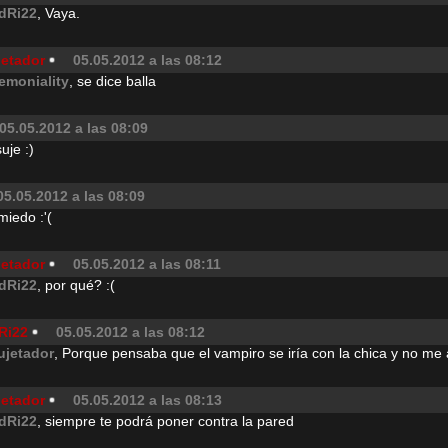
dRi22
, Vaya.
jetador
05.05.2012 a las 08:12
emoniality
, se dice balla
05.05.2012 a las 08:09
uje :)
05.05.2012 a las 08:09
iedo :'(
jetador
05.05.2012 a las 08:11
dRi22
, por qué? :(
Ri22
05.05.2012 a las 08:12
ujetador
, Porque pensaba que el vampiro se iría con la chica y no me 
jetador
05.05.2012 a las 08:13
dRi22
, siempre te podrá poner contra la pared