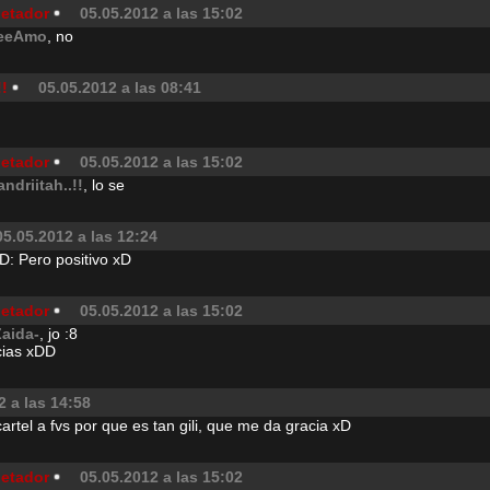
jetador
05.05.2012 a las 15:02
eeAmo
, no
!!
05.05.2012 a las 08:41
jetador
05.05.2012 a las 15:02
andriitah..!!
, lo se
05.05.2012 a las 12:24
D: Pero positivo xD
jetador
05.05.2012 a las 15:02
Zaida-
, jo :8
cias xDD
2 a las 14:58
artel a fvs por que es tan gili, que me da gracia xD
jetador
05.05.2012 a las 15:02