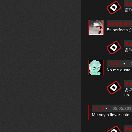
Su
@
T
Sandriitah..
Es perfecta ;)
Su
@
S
-Zaida-
No me gusta 
Su
@
-
gra
Yz_:3
05.05.201
Me voy a llevar este c
Su