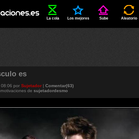
La cola
Los mejores
Sube
Aleatorio
sculo es
 08:06
por
Sujetador
|
Comentar(63)
smotivaciones de
sujetadordesmo