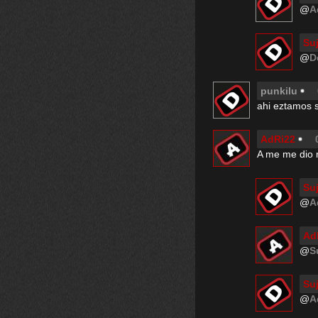
@
A
Su
@
D
punkilu
ahi eztamos s
AdRi22
A me me dio m
Su
@
A
Ad
@
S
Su
@
A