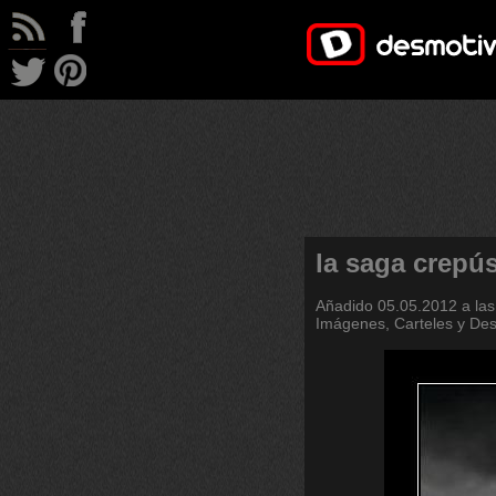
la saga crepú
Añadido
05.05.2012 a las
Imágenes, Carteles y De