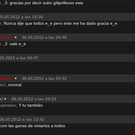
z_
,3: gracias por decir subo gilipolleces ewe
05.05.2012 a las 15:36
r
, Nunca dije que todos e_e pero este me ha dado gracia e_e
jetador
06.05.2012 a las 04:40
z_
,3: vale e_e
05.2012 a las 04:47
jetador
06.05.2012 a las 04:52
ito!
, normal
o!
06.05.2012 a las 04:53
ujetador
, Y tu también
06.05.2012 a las 13:42
on las ganas de violarlos a todos