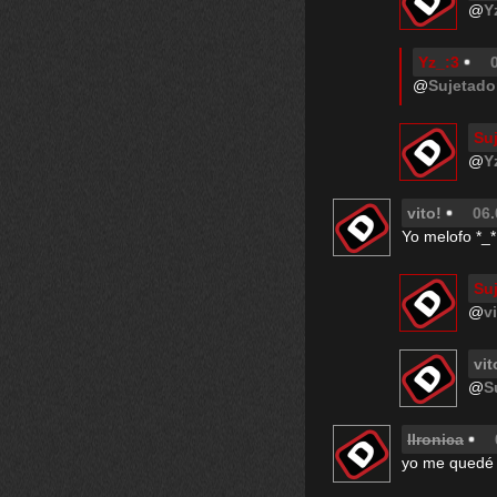
@
Y
Yz_:3
@
Sujetado
Su
@
Y
vito!
06.
Yo melofo *_*
Su
@
v
vit
@
S
IIronica
yo me quedé c