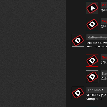
Ad
@
S
Su
@
A
Katteni Fab
jajajaja ya v
sus musculos
Su
@
K
Ka
@
S
TeeAmo
xDDDDD jaja q
vampiro no