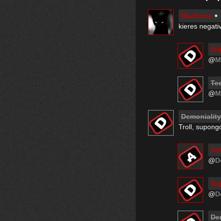
Machuno
kieres negati
Su
@
M
Te
@
M
Demoniality
Troll, supong
Ad
@
D
Su
@
D
De