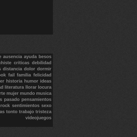
e
ausencia
ayuda
besos
chiste
criticas
debilidad
s
distancia
dolor
dormir
ook
fail
familia
felicidad
er
historia
humor
ideas
ad
literatura
llorar
locura
rte
mujer
mundo
musica
s
pasado
pensamientos
rock
sentimientos
sexo
tas
tonto
trabajo
tristeza
videojuegos