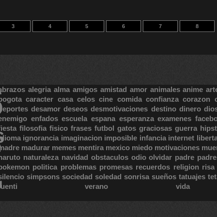
3
4
5
6
7
8
S
abrazos
alegria
alma
amigos
amistad
amor
animales
anime
art
bogota
caracter
casa
celos
cine
comida
confianza
corazon
deportes
desamor
deseos
desmotivaciones
destino
dinero
dio
enemigo
enfados
escuela
espana
esperanza
examenes
faceb
fiesta
filosofia
fisico
frases
futbol
gatos
graciosas
guerra
hipst
S
E
idioma
ignorancia
imaginacion
imposible
infancia
internet
libert
madre
madurar
memes
mentira
mexico
miedo
motivaciones
mue
naruto
naturaleza
navidad
obstaculos
odio
olvidar
padre
padre
pokemon
politica
problemas
promesas
recuerdos
religion
risa
silencio
simpsons
sociedad
soledad
sonrisa
sueños
tatuajes
te
tuenti
verano
vida