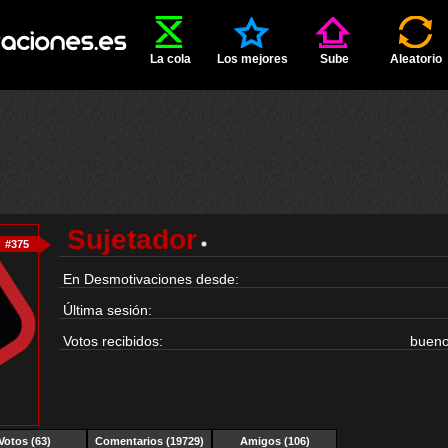
La cola
Los mejores
Sube
Aleatorio
Sujetador
#375
En Desmotivaciones desde:
Última sesión:
Votos recibidos:
buen
Votos (63)
Comentarios (19729)
Amigos (106)