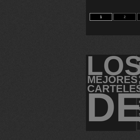
1
2
LO
MEJORES
CARTELE
D