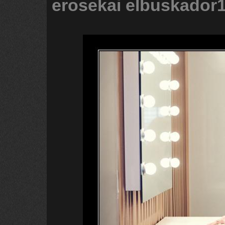
erosekai
elbuskador