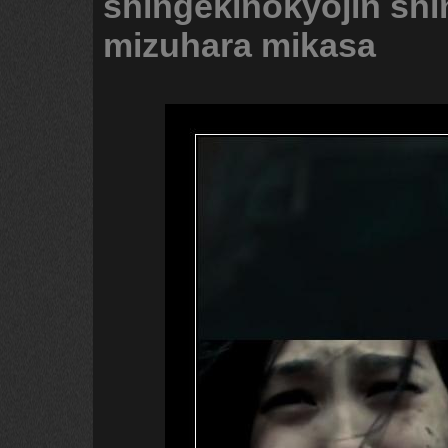
shingekinokyojin
shi
mizuhara
mikasa