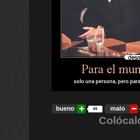
bueno
malo
66
Colócal