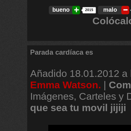
bueno
malo
2015
Colócal
Parada cardíaca es
Añadido
18.01.2012 a 
Emma Watson.
|
Come
Imágenes, Carteles y
que
sea
tu
movil
jijiji