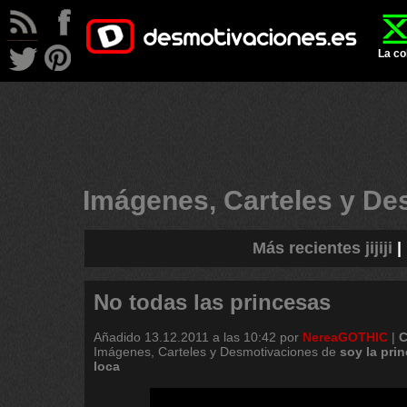
La co
Imágenes, Carteles y D
Más recientes jijiji
|
No todas las princesas
Añadido
13.12.2011 a las 10:42
por
NereaGOTHIC
|
C
Imágenes, Carteles y Desmotivaciones de
soy
la
prin
loca