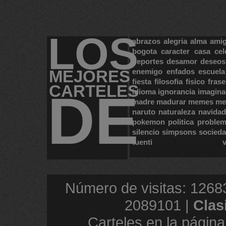
LOS
abrazos
alegria
alma
ami
bogota
caracter
casa
cel
deportes
desamor
deseos
MEJORES
enemigo
enfados
escuela
fiesta
filosofia
fisico
frase
CARTELES
DE
idioma
ignorancia
imagina
madre
madurar
memes
me
naruto
naturaleza
navidad
pokemon
politica
proble
silencio
simpsons
socied
tuenti
Número de visitas: 1268
2089101 |
Clas
Carteles en la página