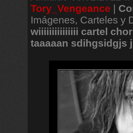
Tory_Vengeance
|
Co
Imágenes, Carteles y 
wiiiiiiiiiiiiiii
cartel
chor
taaaaan
sdihgsidgjs
j