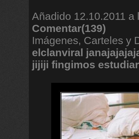
Añadido
12.10.2011 a 
Comentar(139)
Imágenes, Carteles y 
elclanviral
janajajajaj
jijiji
fingimos
estudiar