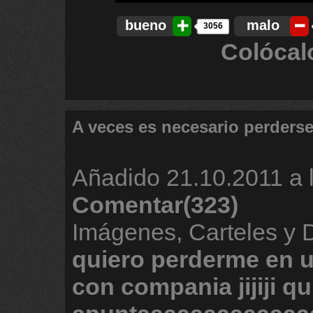
bueno
malo
3056
Colócal
A veces es necesario perders
Añadido
21.10.2011 a 
Comentar(323)
Imágenes, Carteles y
quiero
perderme
en
con
compania
jijiji
qu