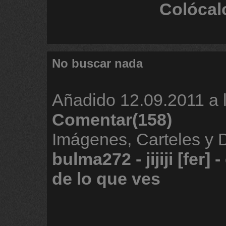
Colócal
No buscar nada
Añadido
12.09.2011 a 
Comentar(158)
Imágenes, Carteles y 
bulma272
-
jijiji
[fer]
-
de
lo
que
ves