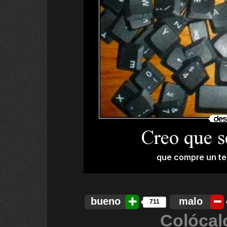
bueno
malo
711
Colócal