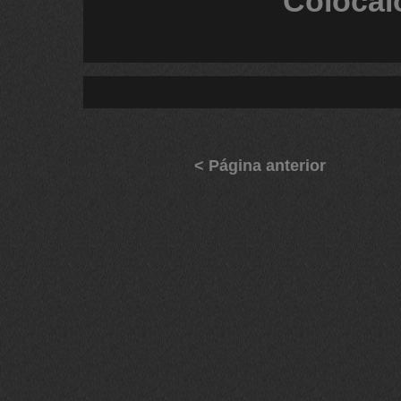
Colócal
< Página anterior