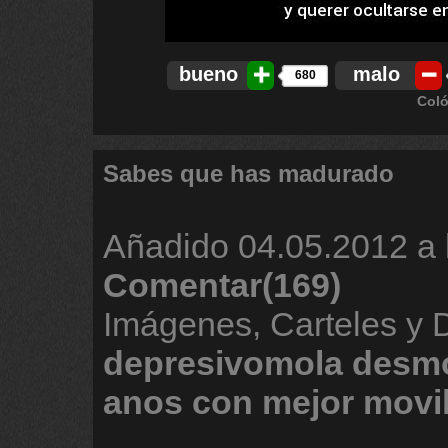
bueno
malo
680
Coló
Sabes que has madurado
Añadido
04.05.2012 a 
Comentar(169)
Imágenes, Carteles y 
depresivomola
desmo
anos
con
mejor
movi