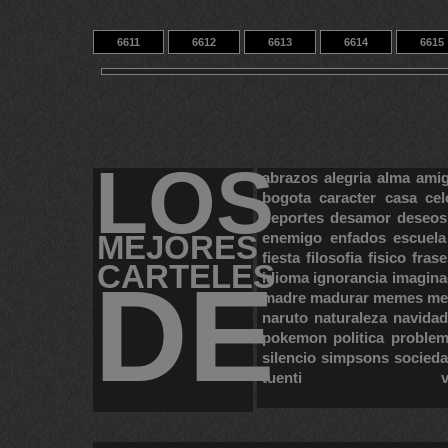
6611
6612
6613
6614
6615
6621
6622
6623
14
9433
LOS
abrazos
alegria
alma
ami
bogota
caracter
casa
cel
deportes
desamor
deseos
MEJORES
enemigo
enfados
escuela
fiesta
filosofia
fisico
frase
CARTELES
DE
idioma
ignorancia
imagina
madre
madurar
memes
me
naruto
naturaleza
navidad
pokemon
politica
proble
silencio
simpsons
socied
tuenti