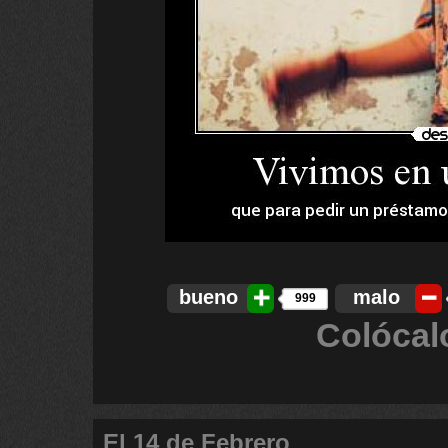
bueno
malo
999
Colócal
El 14 de Febrero