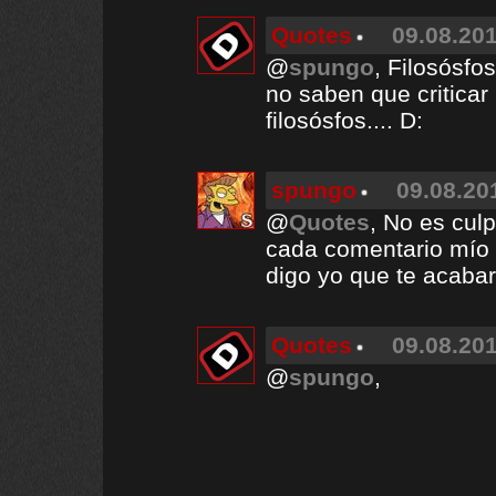
Quotes
09.08.201
@
spungo
, Filosósfo
no saben que criticar
filosósfos.... D:
spungo
09.08.20
@
Quotes
, No es cul
cada comentario mío a
digo yo que te acaba
Quotes
09.08.201
@
spungo
,