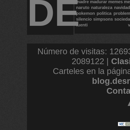
DE
madre
madurar
memes
me
naruto
naturaleza
navidad
pokemon
politica
proble
silencio
simpsons
socied
tuenti
Número de visitas: 1269
2089122 |
Clas
Carteles en la págin
blog.des
Conta