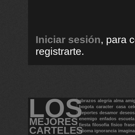
Iniciar sesión
, para 
registrarte.
LOS
abrazos
alegria
alma
ami
bogota
caracter
casa
cel
deportes
desamor
deseos
MEJORES
enemigo
enfados
escuela
fiesta
filosofia
fisico
frase
CARTELES
idioma
ignorancia
imagina