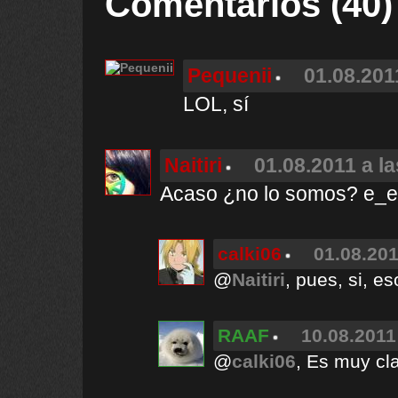
Comentarios (40)
Pequenii
01.08.201
LOL, sí
Naitiri
01.08.2011 a l
Acaso ¿no lo somos? e_e
calki06
01.08.201
@
Naitiri
, pues, si, e
RAAF
10.08.2011
@
calki06
, Es muy cla