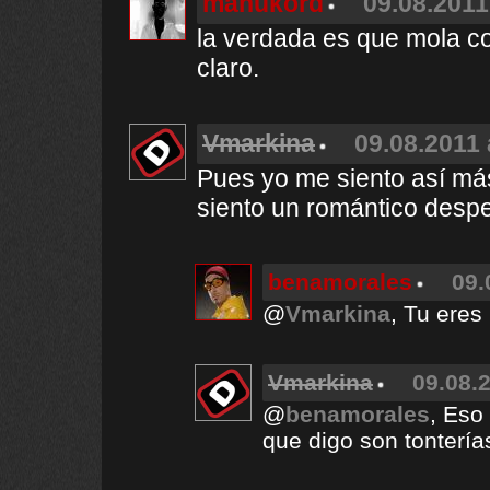
manukord
09.08.2011
la verdada es que mola col
claro.
Vmarkina
09.08.2011 
Pues yo me siento así más
siento un romántico des
benamorales
09.
@
Vmarkina
, Tu eres
Vmarkina
09.08.2
@
benamorales
, Eso
que digo son tontería