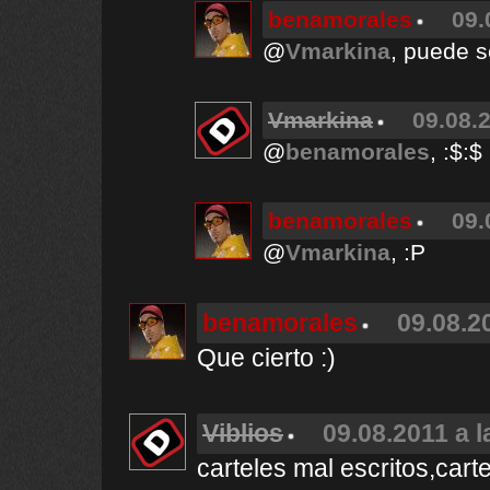
benamorales
09.
@
Vmarkina
, puede s
Vmarkina
09.08.2
@
benamorales
, :$:$
benamorales
09.
@
Vmarkina
, :P
benamorales
09.08.2
Que cierto :)
Viblios
09.08.2011 a l
carteles mal escritos,car