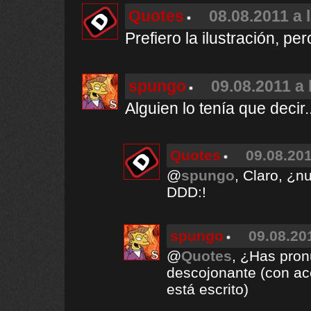
Quotes
08.08.2011 a 
Prefiero la ilustración, per
spungo
09.08.2011 a 
Alguien lo tenía que decir.
Quotes
09.08.201
@
spungo
, Claro, ¿n
DDD:!
spungo
09.08.20
@
Quotes
, ¿Has pron
descojonante (con ace
está escrito)