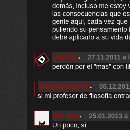
demás, incluso me estoy v
las consecuencias que eso
gente aquí, cada vez que p
puliendo su pensamiento f
debe aplicarlo a su vida di
JIGG94
27.11.2011 a 
perdón por el "mas" con til
MariaAntiCerda
05.12.201
si mi profesor de filosofía entra
Ma_acg
25.01.2013 a 
Un poco, sí.