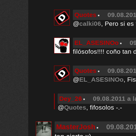
Quotes
09.08.201
@
calki06
, Pero si es 
EL_ASESINOo
09
filósofos!!!! coño tan
Quotes
09.08.201
@
EL_ASESINOo
, Fi
Dey_26
09.08.2011 a l
@
Quotes
, fifosolos -.-
MasterJosh
09.08.201