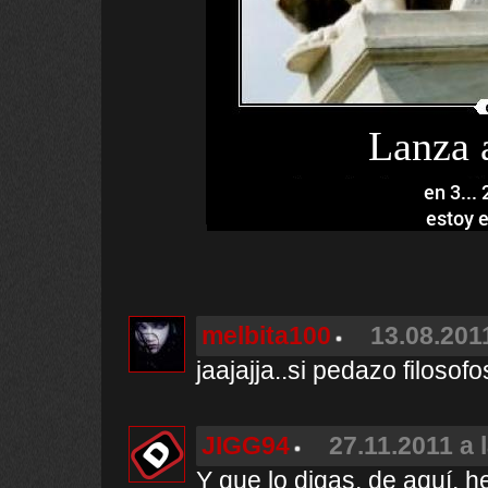
Lanza 
en 3... 
estoy e
melbita100
13.08.2011
jaajajja..si pedazo filosofo
JIGG94
27.11.2011 a 
Y que lo digas, de aquí, h