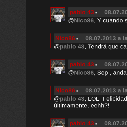
pablo 43
08.07.2
@
Nico86
, Y cuando 
Nico86
08.07.2013 a l
@
pablo 43
, Tendrá que ca
pablo 43
08.07.2
@
Nico86
, Sep , anda
Nico86
08.07.2013 a l
@
pablo 43
, LOL! Felicida
últimamente, eehh?!
pablo 43
08.07.2