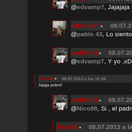
@
edvamp7
, Jajajaj
edvamp7
08.07.2
@
pablo 43
, Lo siento
pablo 43
08.07.2
@
edvamp7
, Y yo ,xD
Nico86
08.07.2013 a las 12:46
Jajaja pobre!
pablo 43
08.07.2
@
Nico86
, Si , el pa
Nico86
08.07.2013 a l