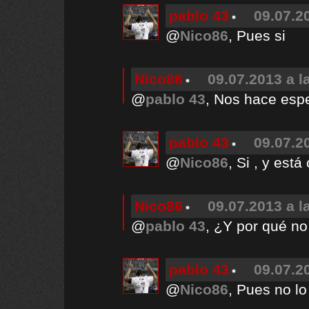
pablo 43
09.07.2
@
Nico86
, Pues si
Nico86
09.07.2013 a l
@
pablo 43
, Nos hace espe
pablo 43
09.07.2
@
Nico86
, Si , y est
Nico86
09.07.2013 a l
@
pablo 43
, ¿Y por qué no
pablo 43
09.07.2
@
Nico86
, Pues no lo