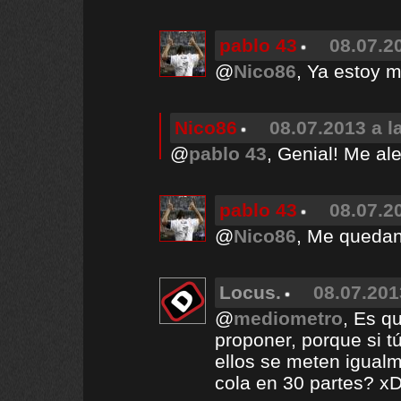
pablo 43
08.07.2
@
Nico86
, Ya estoy m
Nico86
08.07.2013 a l
@
pablo 43
, Genial! Me ale
pablo 43
08.07.2
@
Nico86
, Me quedan
Locus.
08.07.201
@
mediometro
, Es q
proponer, porque si t
ellos se meten igualm
cola en 30 partes? x