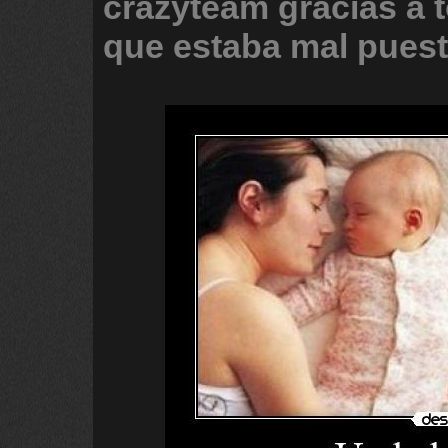
crazyteam
gracias
a
que
estaba
mal
pues