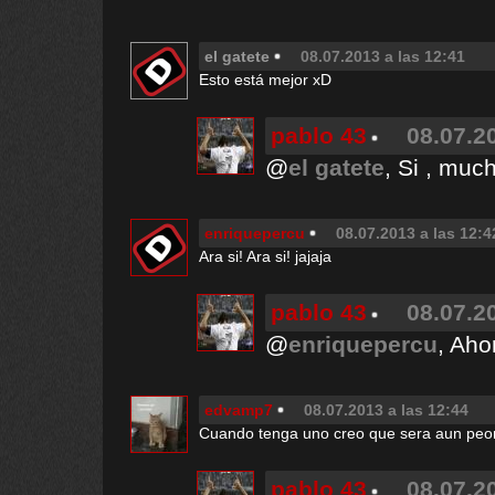
el gatete
08.07.2013 a las 12:41
Esto está mejor xD
pablo 43
08.07.2
@
el gatete
, Si , muc
enriquepercu
08.07.2013 a las 12:4
Ara si! Ara si! jajaja
pablo 43
08.07.2
@
enriquepercu
, Aho
edvamp7
08.07.2013 a las 12:44
Cuando tenga uno creo que sera aun peo
pablo 43
08.07.2