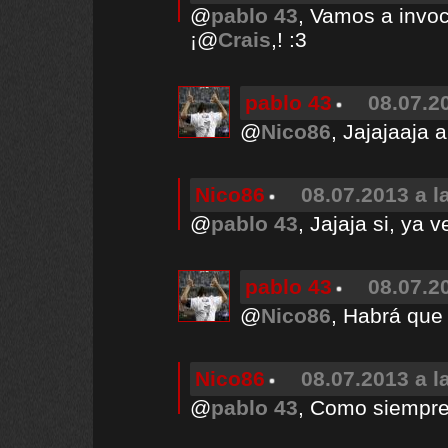
@
pablo 43
, Vamos a invoca
¡@
Crais
,! :3
pablo 43
08.07.2
@
Nico86
, Jajajaaja 
Nico86
08.07.2013 a l
@
pablo 43
, Jajaja si, ya
pablo 43
08.07.2
@
Nico86
, Habrá que
Nico86
08.07.2013 a l
@
pablo 43
, Como siempr