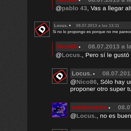
@
pablo 43
, Vas a llegar al
Locus.
08.07.2013 a las 13:11
Si no lo propongo es porque no me parec
Nico86
08.07.2013 a l
@
Locus.
, Pero sí le gustó
Locus.
08.07.201
@
Nico86
, Sólo hay 
proponer otro super t
mediometro
08.0
@
Locus.
, no es bue