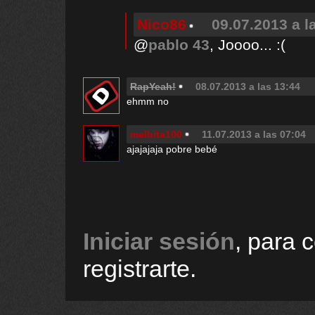
Nico86
09.07.2013 a l
@
pablo 43
, Joooo... :(
RapYeah!
08.07.2013 a las 13:44
ehmm no
melbita100
11.07.2013 a las 07:04
ajajajaja pobre bebé
Iniciar sesión
, para 
registrarte.