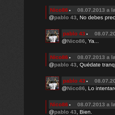
Nico86
08.07.2013 a l
@
pablo 43
, No debes preo
pablo 43
08.07.2
@
Nico86
, Ya...
Nico86
08.07.2013 a l
@
pablo 43
, Quédate tranq
pablo 43
08.07.2
@
Nico86
, Lo intentar
Nico86
08.07.2013 a l
@
pablo 43
, Bien.