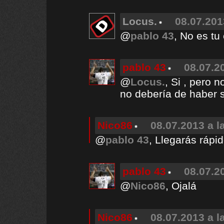
Locus.
08.07.201
@
pablo 43
, No es tu
pablo 43
08.07.2
@
Locus.
, Si , pero 
no debería de haber 
Nico86
08.07.2013 a l
@
pablo 43
, Llegarás rápid
pablo 43
08.07.2
@
Nico86
, Ojalá
Nico86
08.07.2013 a l