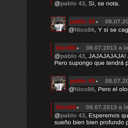
@
pablo 43
, Sí, se nota.
pablo 43
08.07.2
@
Nico86
, Y si se ca
Nico86
08.07.2013 a l
@
pablo 43
, JAJAJAJAJA! 
Pero supongo que tendrá p
pablo 43
08.07.2
@
Nico86
, Pero el olo
Nico86
08.07.2013 a l
@
pablo 43
, Esperemos que
sueño bien bien profundo p