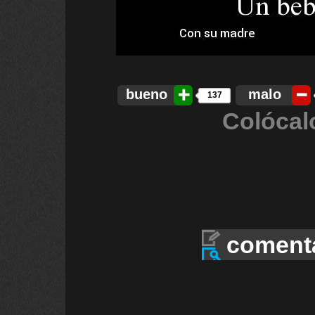
bueno
malo
137
Colócal
coment