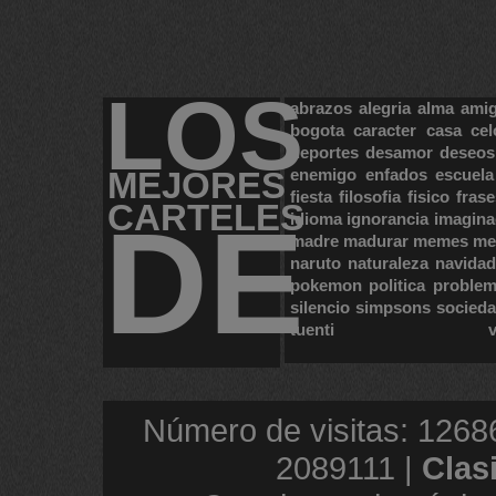
LOS
abrazos
alegria
alma
ami
bogota
caracter
casa
cel
deportes
desamor
deseos
MEJORES
enemigo
enfados
escuela
fiesta
filosofia
fisico
frase
CARTELES
DE
idioma
ignorancia
imagina
madre
madurar
memes
me
naruto
naturaleza
navidad
pokemon
politica
proble
silencio
simpsons
socied
tuenti
Número de visitas: 1268
2089111 |
Clas