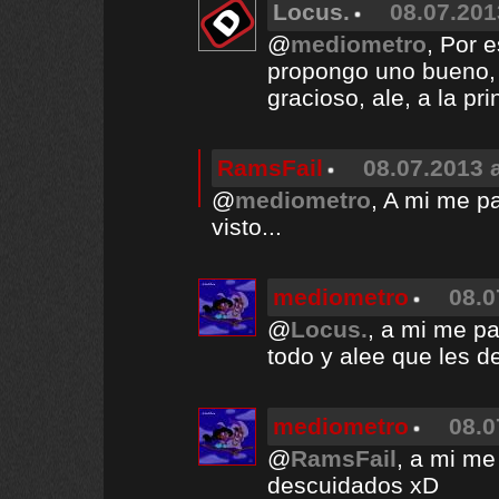
Locus.
08.07.201
@
mediometro
, Por 
propongo uno bueno, 
gracioso, ale, a la pri
RamsFail
08.07.2013 a
@
mediometro
, A mi me p
visto...
mediometro
08.0
@
Locus.
, a mi me p
todo y alee que les d
mediometro
08.0
@
RamsFail
, a mi me
descuidados xD