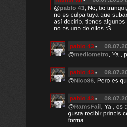
@
pablo 43
, No, tio tranqu
no es culpa tuya que suban
así decirlo, tienes algunos
no es uno de ellos :S
pablo 43
08.07.2
@
mediometro
, Ya ,
pablo 43
08.07.2
@
Nico86
, Pero es qu
pablo 43
08.07.2
@
RamsFail
, Ya , es
gusta recibir princis 
forma