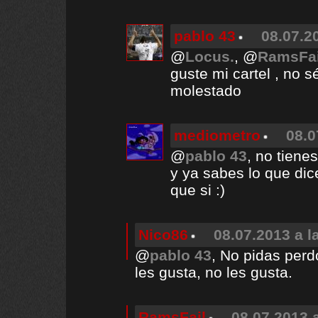
pablo 43
08.07.2
@
Locus.
, @
RamsFai
guste mi cartel , no s
molestado
mediometro
08.0
@
pablo 43
, no tiene
y ya sabes lo que dic
que si :)
Nico86
08.07.2013 a l
@
pablo 43
, No pidas perd
les gusta, no les gusta.
RamsFail
08.07.2013 a