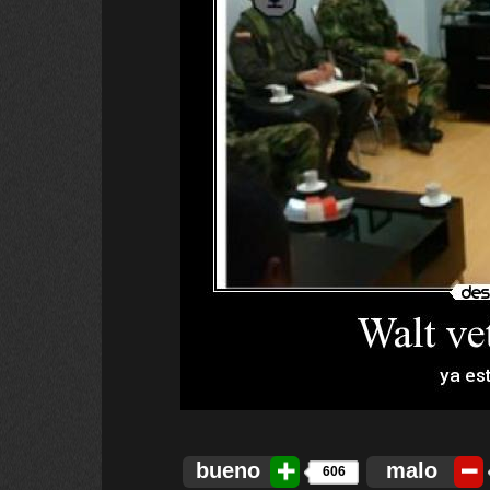
bueno
malo
606