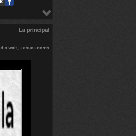
La principal
edio
walt_k
chuck
norris