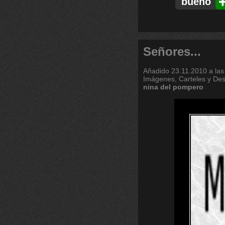
bueno
Señores...
Añadido
23.11.2010 a las
Imágenes, Carteles y De
nina
del
pompero