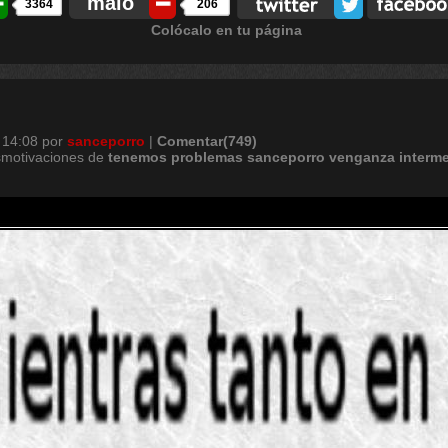
malo
3364
206
Colócalo en tu página
 14:08
por
sanceporro
|
Comentar(749)
smotivaciones de
tenemos
problemas
sanceporro
venganza
interm