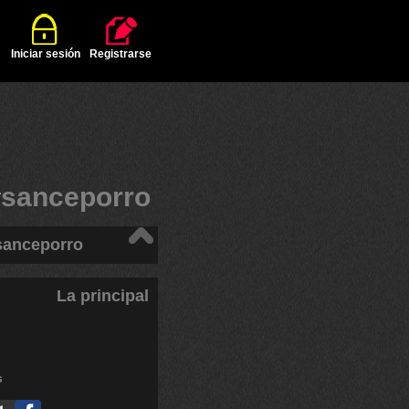
Iniciar sesión
Registrarse
#
sanceporro
sanceporro
La principal