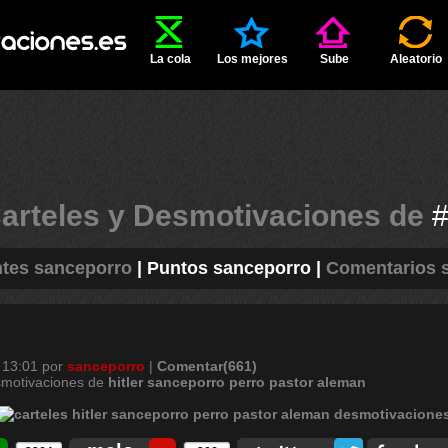
La cola
Los mejores
Sube
Aleatorio
arteles y Desmotivaciones de
ntes sanceporro
|
Puntos sanceporro
|
Comentarios 
 13:01
por
sanceporro
|
Comentar(661)
smotivaciones de
hitler
sanceporro
perro
pastor
aleman