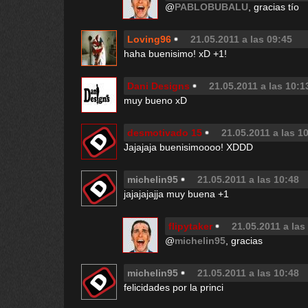
@
PABLOBUBALU
, gracias tío
Loving96
21.05.2011 a las 09:45
haha buenisimo! xD +1!
Dani Designs
21.05.2011 a las 10:1
muy bueno xD
desmotivado 15
21.05.2011 a las 1
Jajajaja buenisimoooo! XDDD
michelin95
21.05.2011 a las 10:48
jajajajajja muy buena +1
flipytaker
21.05.2011 a las
@
michelin95
, gracias
michelin95
21.05.2011 a las 10:48
felicidades por la princi