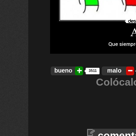
bueno
malo
3511
Colócal
coment