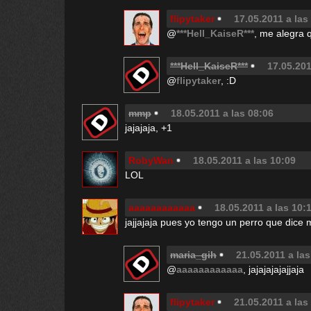
flipytaker
17.05.2011 a las
@
***Hell_KaiseR***
, me alegra 
***Hell_KaiseR***
17.05.201
@
flipytaker
, :D
mmp
18.05.2011 a las 08:06
jajajaja, +1
RobyWan
18.05.2011 a las 10:09
LOL
aaaaaaaaaaaa
18.05.2011 a las 10:
jajjajaja pues yo tengo un perro que dice 
maria_gih
21.05.2011 a las
@
aaaaaaaaaaaa
, jajajajajajjaja
flipytaker
21.05.2011 a las