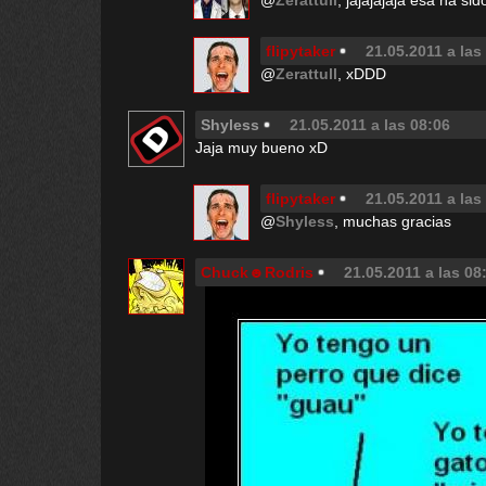
@
Zerattull
, jajajajaja esa ha sid
flipytaker
21.05.2011 a las
@
Zerattull
, xDDD
Shyless
21.05.2011 a las 08:06
Jaja muy bueno xD
flipytaker
21.05.2011 a las
@
Shyless
, muchas gracias
Chuck☻Rodris
21.05.2011 a las 08