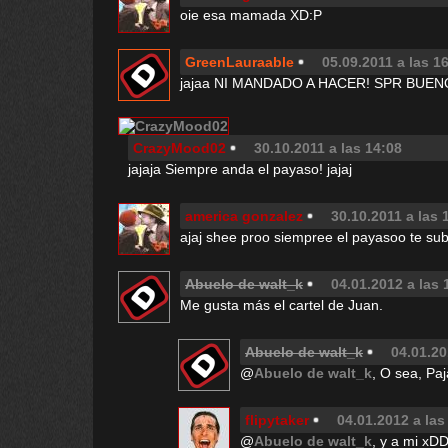
oie esa mamada XD:P
GreenLauraable
05.09.2011 a las 1
jajaa NI MANDADO A HACER! SPR BUEN
CrazyMood02
30.10.2011 a las 14:08
jajaja Siempre anda el payaso! jajaj
america gonzalez
30.10.2011 a las 
ajaj shee proo siempree el payasoo te su
Abuelo de walt_k
04.01.2012 a las 
Me gusta más el cartel de Juan.
Abuelo de walt_k
04.01.20
@
Abuelo de walt_k
, O sea, Paj
flipytaker
04.01.2012 a las
@
Abuelo de walt_k
, y a mi xD