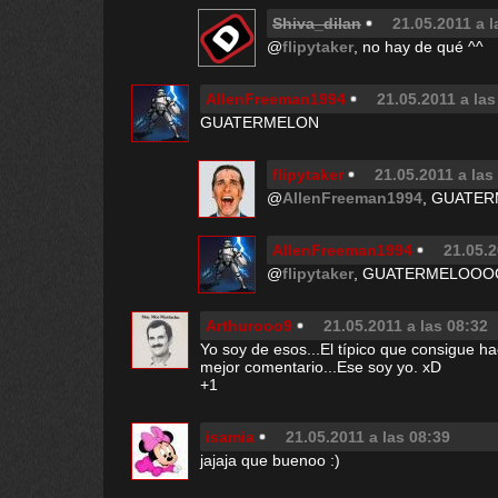
Shiva_dilan
21.05.2011 a l
@
flipytaker
, no hay de qué ^^
AllenFreeman1994
21.05.2011 a las
GUATERMELON
flipytaker
21.05.2011 a las
@
AllenFreeman1994
, GUATER
AllenFreeman1994
21.05.2
@
flipytaker
, GUATERMELOOOO
Arthurooo9
21.05.2011 a las 08:32
Yo soy de esos...El típico que consigue ha
mejor comentario...Ese soy yo. xD
+1
isamia
21.05.2011 a las 08:39
jajaja que buenoo :)