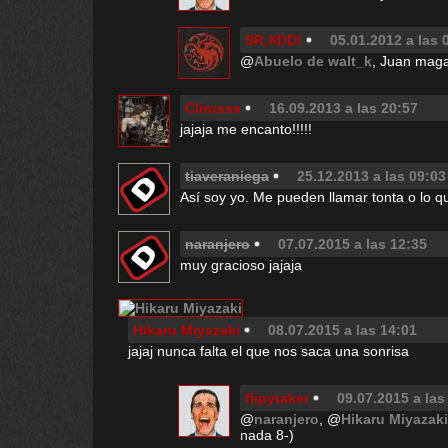
SR.XDD!
05.01.2012 a las 
@
Abuelo de walt_k
, Juan maga
Clirussa
16.09.2013 a las 20:57
jajaja me encanto!!!!!
tiaveraniega
25.12.2013 a las 09:03
Así soy yo. Me pueden llamar tonta o lo qu
naranjero
07.07.2015 a las 12:35
muy gracioso jajaja
Hikaru Miyazaki
08.07.2015 a las 14:01
jajaj nunca falta el que nos saca una sonrisa
flipytaker
09.07.2015 a las
@
naranjero
, @
Hikaru Miyazaki
nada 8-)