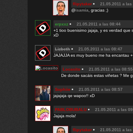
flipytaker
21.05.2011 a las
@
isamia
, gracias ;)
erpxxz
21.05.2011 a las 08:44
+1 tioo buenisimo jajaja, y es verdad que 
xD
Lizbeth
21.05.2011 a las 08:47
JAJAJJA es muy bueno me ha encantau +
Locasito
21.05.2011 a las 08:55
De donde sacáis estas viñetas ? Me 
Sophiie
21.05.2011 a las 08:57
jajajaja qe wapoo!! xD
PABLOBUBALU
21.05.2011 a las 09
Jajaja mola!
flipytaker
21.05.2011 a las