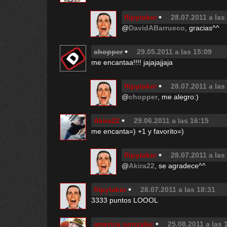
flipytaker
28.07.2011 a las
@
DavidABarrueco
, gracias^^
chopper
29.05.2011 a las 15:09
me encantaa!!!! jajajajjaja
flipytaker
28.07.2011 a las
@
chopper
, me alegro:)
Akira22
29.06.2011 a las 16:15
me encanta=) +1 y favorito=)
flipytaker
28.07.2011 a las
@
Akira22
, se agradece^^
flipytaker
28.07.2011 a las 18:31
3333 puntos LOOOL
america gonzalez
25.08.2011 a las 