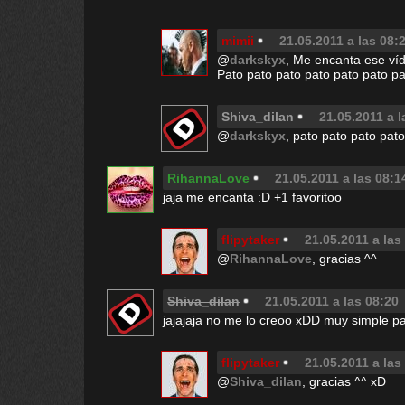
mimii
21.05.2011 a las 08:
@
darkskyx
, Me encanta ese víde
Pato pato pato pato pato pato pat
Shiva_dilan
21.05.2011 a l
@
darkskyx
, pato pato pato pa
RihannaLove
21.05.2011 a las 08:1
jaja me encanta :D +1 favoritoo
flipytaker
21.05.2011 a las
@
RihannaLove
, gracias ^^
Shiva_dilan
21.05.2011 a las 08:20
jajajaja no me lo creoo xDD muy simple p
flipytaker
21.05.2011 a las
@
Shiva_dilan
, gracias ^^ xD