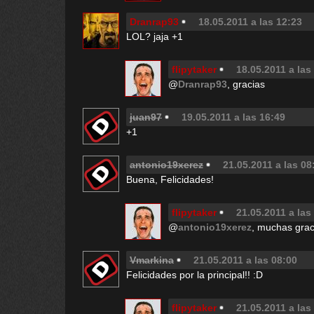
Dranrap93
18.05.2011 a las 12:23
LOL? jaja +1
flipytaker
18.05.2011 a las
@
Dranrap93
, gracias
juan97
19.05.2011 a las 16:49
+1
antonio19xerez
21.05.2011 a las 08
Buena, Felicidades!
flipytaker
21.05.2011 a las
@
antonio19xerez
, muchas grac
Vmarkina
21.05.2011 a las 08:00
Felicidades por la principal!! :D
flipytaker
21.05.2011 a las