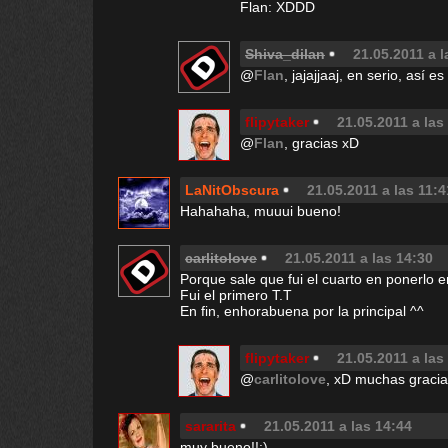
Flan: XDDD
Shiva_dilan
21.05.2011 a l
@
Flan
, jajajjaaj, en serio, así 
flipytaker
21.05.2011 a las
@
Flan
, gracias xD
LaNitObscura
21.05.2011 a las 11:4
Hahahaha, muuui bueno!
carlitolove
21.05.2011 a las 14:30
Porque sale que fui el cuarto en ponerlo e
Fui el primero T.T
En fin, enhorabuena por la principal ^^
flipytaker
21.05.2011 a las
@
carlitolove
, xD muchas gracia
sararita
21.05.2011 a las 14:44
muy bueno!!:)