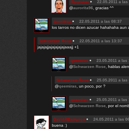
flipytaker
22.05.2011 a las
@
aurorita96
, gracias ^^
qeemiras
22.05.2011 a las 08:37
los tarros no dicen azucar hahahaha aun a
Schwarzen Rose
22.05.2011 a las 13:37
jajajajjajajajajajaaajj +1
qeemiras
23.05.2011 a las
@
Schwarzen Rose
, hablas al
Schwarzen Rose
25.05.2011 a las
@
qeemiras
, un poco, por ?
qeemiras
25.05.2011 a las
@
Schwarzen Rose
, por el nom
DavidABarrueco
24.05.2011 a las 0
buena :)