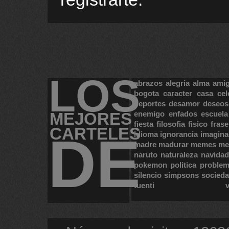
LOS
abrazos
alegria
alma
ami
bogota
caracter
casa
cel
deportes
desamor
deseos
MEJORES
enemigo
enfados
escuela
fiesta
filosofia
fisico
frase
CARTELES
DE
idioma
ignorancia
imagina
madre
madurar
memes
me
naruto
naturaleza
navidad
pokemon
politica
proble
silencio
simpsons
socied
tuenti