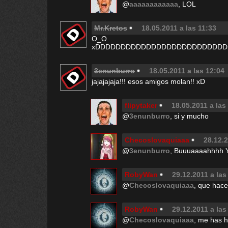
@
aaaaaaaaaaaa
, LOL
Mr.Kretos
18.05.2011 a las 11:33
O_O
xDDDDDDDDDDDDDDDDDDDDDDDDDD
3enunburro
18.05.2011 a las 12:04
jajajajaja!!! esos amigos molan!! xD
flipytaker
18.05.2011 a las
@
3enunburro
, si y mucho
Checoslovaquiaaa
28.12.2
@
3enunburro
, Buuuaaaahhhh 
RobyWan
29.12.2011 a las
@
Checoslovaquiaaa
, que hace
RobyWan
29.12.2011 a las
@
Checoslovaquiaaa
, me has h