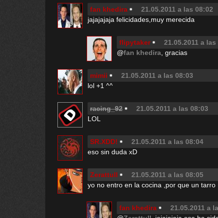
fan khedira
21.05.2011 a las 08:02
jajajajaja felicidades,muy merecida
flipytaker
21.05.2011 a las
@
fan khedira
, gracias
mimii
21.05.2011 a las 08:03
lol +1 ^^
racing_92
21.05.2011 a las 08:03
LOL
SR.XDD!
21.05.2011 a las 08:04
eso sin duda xD
Zerattull
21.05.2011 a las 08:05
yo no entro en la cocina ,por que un tarro
fan khedira
21.05.2011 a l