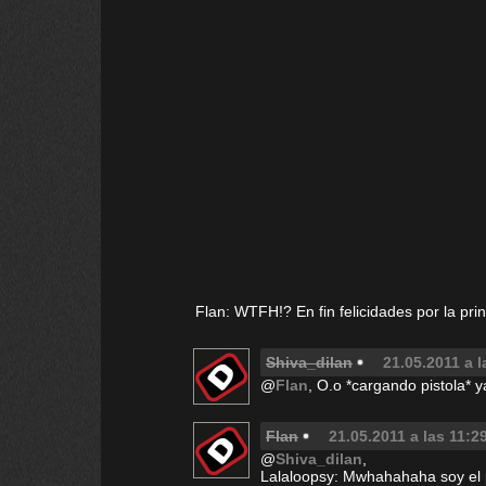
Flan: WTFH!? En fin felicidades por la prin
Shiva_dilan
21.05.2011 a l
@
Flan
, O.o *cargando pistola* 
Flan
21.05.2011 a las 11:2
@
Shiva_dilan
,
Lalaloopsy: Mwhahahaha soy el p