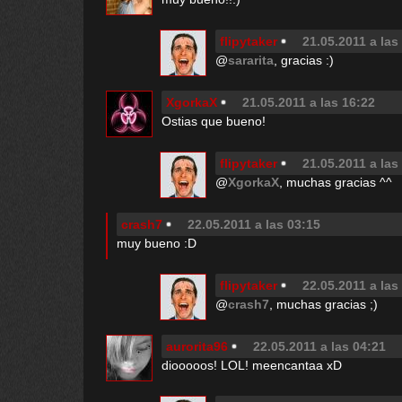
flipytaker
21.05.2011 a las
@
sararita
, gracias :)
XgorkaX
21.05.2011 a las 16:22
Ostias que bueno!
flipytaker
21.05.2011 a las
@
XgorkaX
, muchas gracias ^^
crash7
22.05.2011 a las 03:15
muy bueno :D
flipytaker
22.05.2011 a las
@
crash7
, muchas gracias ;)
aurorita96
22.05.2011 a las 04:21
diooooos! LOL! meencantaa xD