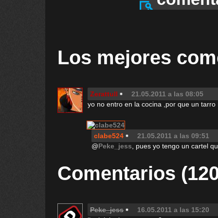
Los mejores com
Zerattull
21.05.2011 a las 08:05
yo no entro en la cocina ,por que un tarro
clabe524
21.05.2011 a las 09:51
@
Peke_jess
, pues yo tengo un cartel qu
Comentarios (120
Peke_jess
16.05.2011 a las 15:20