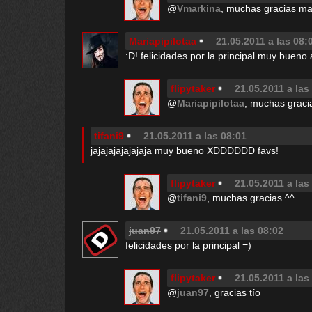
@
Vmarkina
, muchas gracias ma
Mariapipilotaa
21.05.2011 a las 08:
:D! felicidades por la principal muy bueno a
flipytaker
21.05.2011 a las
@
Mariapipilotaa
, muchas gracia
tifani9
21.05.2011 a las 08:01
jajajajajajajaja muy bueno XDDDDDD favs!
flipytaker
21.05.2011 a las
@
tifani9
, muchas gracias ^^
juan97
21.05.2011 a las 08:02
felicidades por la principal =)
flipytaker
21.05.2011 a las
@
juan97
, gracias tío