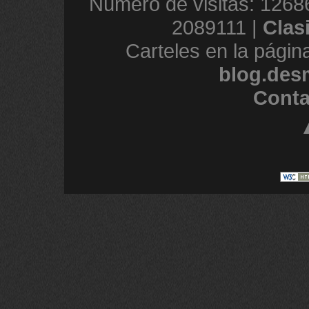
Número de visitas: 1268
2089111 |
Clas
Carteles en la págin
blog.des
Conta