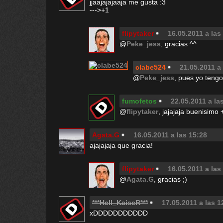
jjaajajajaaja me gusta :3
--->+1
flipytaker
16.05.2011 a las
@
Peke_jess
, gracias ^^
clabe524
21.05.2011 a
@
Peke_jess
, pues yo tengo
fumofetos
22.05.2011 a la
@
flipytaker
, jajajaja buenisimo 
Agata.G
16.05.2011 a las 15:28
ajajajaja que gracia!
flipytaker
16.05.2011 a las
@
Agata.G
, gracias ;)
***Hell_KaiseR***
17.05.2011 a las 1
xDDDDDDDDDDD